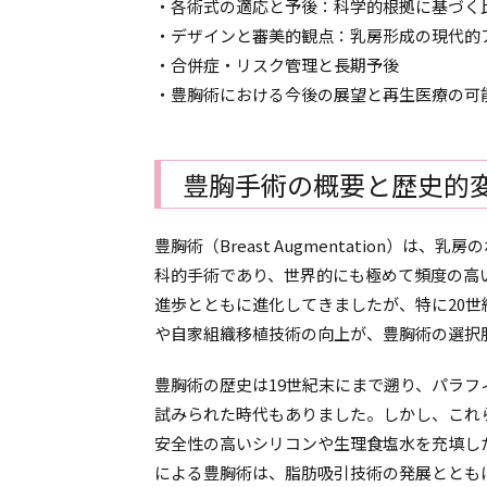
・各術式の適応と予後：科学的根拠に基づく
・デザインと審美的観点：乳房形成の現代的
・合併症・リスク管理と長期予後
・豊胸術における今後の展望と再生医療の可
豊胸手術の概要と歴史的
豊胸術（Breast Augmentation）
科的手術であり、世界的にも極めて頻度の高
進歩とともに進化してきましたが、特に20
や自家組織移植技術の向上が、豊胸術の選択
豊胸術の歴史は19世紀末にまで遡り、パラ
試みられた時代もありました。しかし、これ
安全性の高いシリコンや生理食塩水を充填し
による豊胸術は、脂肪吸引技術の発展ととも