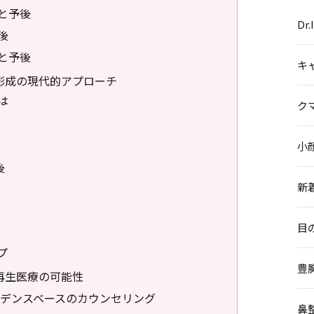
と予後
Dr
後
と予後
キ
形成の現代的アプローチ
は
ク
小
後
新
目
プ
豊
再生医療の可能性
デンスベースのカウンセリング
鼻