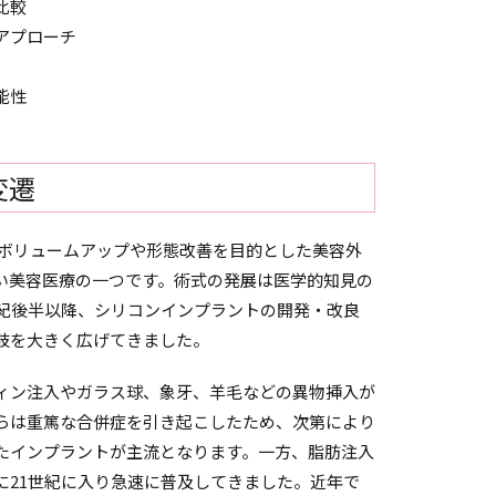
比較
アプローチ
能性
変遷
は、乳房のボリュームアップや形態改善を目的とした美容外
い美容医療の一つです。術式の発展は医学的知見の
世紀後半以降、シリコンインプラントの開発・改良
肢を大きく広げてきました。
フィン注入やガラス球、象牙、羊毛などの異物挿入が
らは重篤な合併症を引き起こしたため、次第により
たインプラントが主流となります。一方、脂肪注入
に21世紀に入り急速に普及してきました。近年で