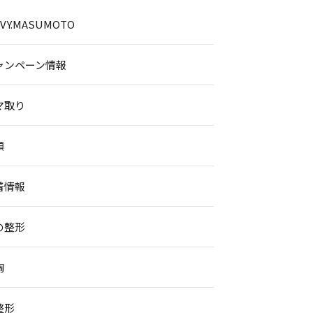
.IVY.MASUMOTO
ャンペーン情報
マ取り
顔
着情報
の整形
胸
整形