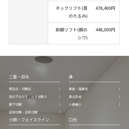
ネックリフト(首
478,400円
のたるみ)
前額リフト(額の
448,000円
シワ)
二重・目元
鼻
埋没法・切開法
鼻筋・隆鼻術
目の下のクマ・たるみ取り
鼻尖形成
眉下切開
小鼻縮小
目頭切開・目尻切開
小顔・フェイスライン
口元