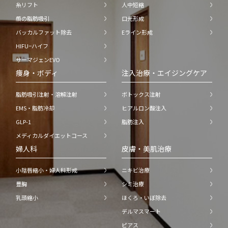
糸リフト
人中短縮
顔の脂肪吸引
口元形成
バッカルファット除去
Eライン形成
HIFU−ハイフ
サーマジェンEVO
痩身・ボディ
注入治療・エイジングケア
脂肪吸引注射・溶解注射
ボトックス注射
EMS・脂肪冷却
ヒアルロン酸注入
GLP-1
脂肪注入
メディカルダイエットコース
婦人科
皮膚・美肌治療
小陰唇縮小・婦人科形成
ニキビ治療
豊胸
シミ治療
乳頭縮小
ほくろ・いぼ除去
デルマスマート
ピアス