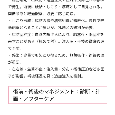
で発生。術後に硬結・しこり・疼痛として自覚される。
画像診断と経過観察、必要に応じ切除。
・しこり形成：脂肪の塊や壊死組織が線維化。良性で経
過観察となることが多いが、乳癌との鑑別が必要。
・脂肪塞栓症：血管内誤注入により、肺塞栓・脳塞栓を
来すことがある（極めて稀）。注入圧・手技の徹底管理
で予防。
・感染：少量でも起こり得るため、無菌操作・術後管理
が重要。
・左右差・生着不良：注入量・分布・術後圧迫など多因
子が影響。術後経過を見て追加注入を検討。
術前・術後のマネジメント：診断・計
画・アフターケア