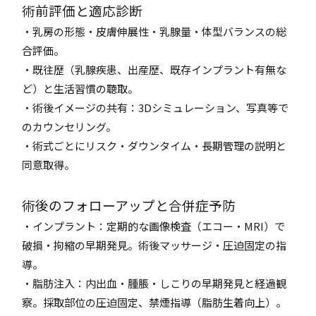
術前評価と適応診断
・乳房の形態・皮膚伸展性・乳腺量・体型バランスの総
合評価。
・既往歴（乳腺疾患、出産歴、既存インプラント有無な
ど）と生活習慣の聴取。
・術後イメージの共有：3Dシミュレーション、写真等で
のカウンセリング。
・術式ごとにリスク・ダウンタイム・長期管理の説明と
同意取得。
術後のフォローアップと合併症予防
・インプラント：定期的な画像検査（エコー・MRI）で
破損・拘縮の早期発見。術後マッサージ・圧迫固定の指
導。
・脂肪注入：内出血・腫脹・しこりの早期発見と経過観
察。採取部位の圧迫固定、禁煙指導（脂肪生着向上）。