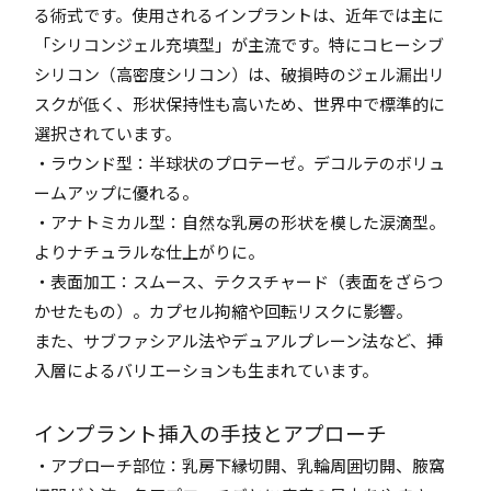
る術式です。使用されるインプラントは、近年では主に
「シリコンジェル充填型」が主流です。特にコヒーシブ
シリコン（高密度シリコン）は、破損時のジェル漏出リ
スクが低く、形状保持性も高いため、世界中で標準的に
選択されています。
・ラウンド型：半球状のプロテーゼ。デコルテのボリュ
ームアップに優れる。
・アナトミカル型：自然な乳房の形状を模した涙滴型。
よりナチュラルな仕上がりに。
・表面加工：スムース、テクスチャード（表面をざらつ
かせたもの）。カプセル拘縮や回転リスクに影響。
また、サブファシアル法やデュアルプレーン法など、挿
入層によるバリエーションも生まれています。
インプラント挿入の手技とアプローチ
・アプローチ部位：乳房下縁切開、乳輪周囲切開、腋窩