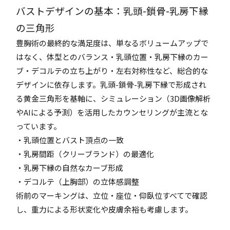
バストデザインの基本：乳頭-鎖骨-乳房下縁
の三角形
豊胸術の最終的な満足度は、単なるボリュームアップで
はなく、体型とのバランス・乳頭位置・乳房下縁のカー
ブ・デコルテの立ち上がり・左右対称性など、総合的な
デザインに依存します。乳頭-鎖骨-乳房下縁で形成され
る黄金三角形を基軸に、シミュレーション（3D画像解析
やAIによる予測）を活用したカウンセリングが主流とな
っています。
・乳頭位置とバスト頂点の一致
・乳房間距（クリーブランド）の最適化
・乳房下縁の自然なカーブ形成
・デコルテ（上胸部）の立体感調整
術前のマーキングは、立位・座位・仰臥位すべてで確認
し、重力による形状変化や皮膚余裕も考慮します。