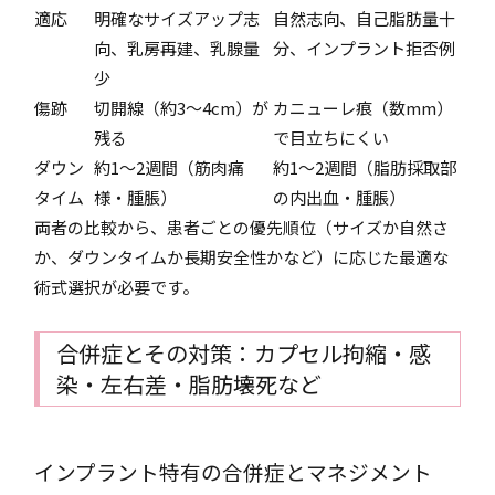
適応
明確なサイズアップ志
自然志向、自己脂肪量十
向、乳房再建、乳腺量
分、インプラント拒否例
少
傷跡
切開線（約3～4cm）が
カニューレ痕（数mm）
残る
で目立ちにくい
ダウン
約1～2週間（筋肉痛
約1～2週間（脂肪採取部
タイム
様・腫脹）
の内出血・腫脹）
両者の比較から、患者ごとの優先順位（サイズか自然さ
か、ダウンタイムか長期安全性かなど）に応じた最適な
術式選択が必要です。
合併症とその対策：カプセル拘縮・感
染・左右差・脂肪壊死など
インプラント特有の合併症とマネジメント