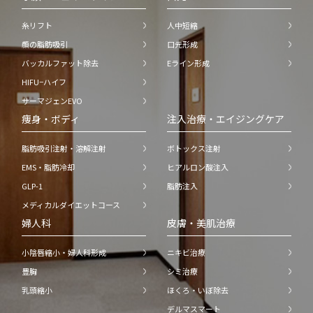
糸リフト
人中短縮
顔の脂肪吸引
口元形成
バッカルファット除去
Eライン形成
HIFU−ハイフ
サーマジェンEVO
痩身・ボディ
注入治療・エイジングケア
脂肪吸引注射・溶解注射
ボトックス注射
EMS・脂肪冷却
ヒアルロン酸注入
GLP-1
脂肪注入
メディカルダイエットコース
婦人科
皮膚・美肌治療
小陰唇縮小・婦人科形成
ニキビ治療
豊胸
シミ治療
乳頭縮小
ほくろ・いぼ除去
デルマスマート