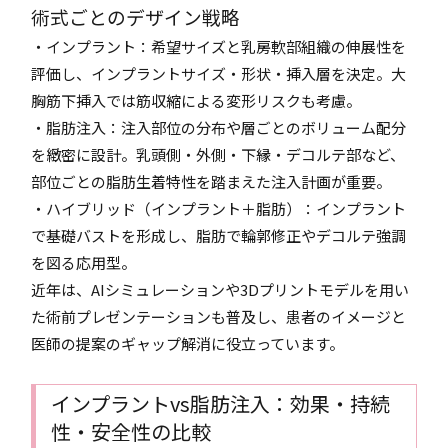
術式ごとのデザイン戦略
・インプラント：希望サイズと乳房軟部組織の伸展性を
評価し、インプラントサイズ・形状・挿入層を決定。大
胸筋下挿入では筋収縮による変形リスクも考慮。
・脂肪注入：注入部位の分布や層ごとのボリューム配分
を緻密に設計。乳頭側・外側・下縁・デコルテ部など、
部位ごとの脂肪生着特性を踏まえた注入計画が重要。
・ハイブリッド（インプラント＋脂肪）：インプラント
で基礎バストを形成し、脂肪で輪郭修正やデコルテ強調
を図る応用型。
近年は、AIシミュレーションや3Dプリントモデルを用い
た術前プレゼンテーションも普及し、患者のイメージと
医師の提案のギャップ解消に役立っています。
インプラントvs脂肪注入：効果・持続
性・安全性の比較