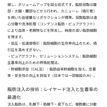
植し、ボリュームアップを図る術式です。脂肪採取は腹
部・大腿・腰部などから行われ、カニューレ（吸引管）
を用いた低侵襲なリポサクションが標準。採取脂肪は遠
心分離や洗浄処理（コンデンス脂肪・ピュアグラフト）
により血液・老廃物などを除去し、純度の高い脂肪細胞
を得ます。
・低圧・低速度吸引：脂肪細胞の生存率向上のため、吸
引圧を高めすぎない。
・ピュアグラフト、セリューションシステム：脂肪細胞
生着率向上のための特殊処理法。
・幹細胞添加（CAL法）：脂肪由来幹細胞を加え、定着
率・安全性の向上を目指す（日本では一部施設のみ）。
脂肪注入の技術：レイヤード注入と生着率の
最適化
注入脂肪は、乳腺下・筋膜下・皮下など、複数層に分散