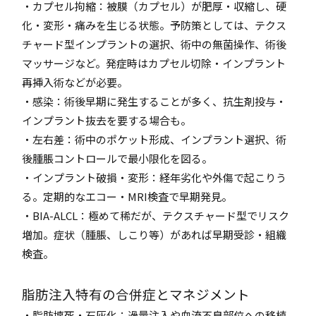
・カプセル拘縮：被膜（カプセル）が肥厚・収縮し、硬
化・変形・痛みを生じる状態。予防策としては、テクス
チャード型インプラントの選択、術中の無菌操作、術後
マッサージなど。発症時はカプセル切除・インプラント
再挿入術などが必要。
・感染：術後早期に発生することが多く、抗生剤投与・
インプラント抜去を要する場合も。
・左右差：術中のポケット形成、インプラント選択、術
後腫脹コントロールで最小限化を図る。
・インプラント破損・変形：経年劣化や外傷で起こりう
る。定期的なエコー・MRI検査で早期発見。
・BIA-ALCL：極めて稀だが、テクスチャード型でリスク
増加。症状（腫脹、しこり等）があれば早期受診・組織
検査。
脂肪注入特有の合併症とマネジメント
・脂肪壊死・石灰化：過量注入や血流不良部位への移植