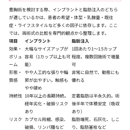
豊胸術を検討する際、インプラントと脂肪注入のどちら
が適しているかは、患者の希望・体型・乳腺量・既往
症・ライフスタイルなど多くの因子に依存します。ここ
では、両術式の比較を専門的観点から整理します。
項目
インプラント
脂肪注入
効果・
大幅なサイズアップが
1回あたり1～1.5カップ
ボリュ
容易（1カップ以上も可
程度。複数回施術で増量
ーム
能）
可
形態・
やや人工的な張りや輪
非常に自然で、動態にも
質感
郭が出やすい。触感も
優れる
やや硬め
持続性
10年以上の長期持続。
定着脂肪は半永久的。術
経年劣化・破損リスク
後半年で体積安定（吸収
あり
あり）
リスク
カプセル拘縮、感染、
脂肪壊死、石灰化、しこ
破損、リンパ腫など
り、脂肪塞栓など