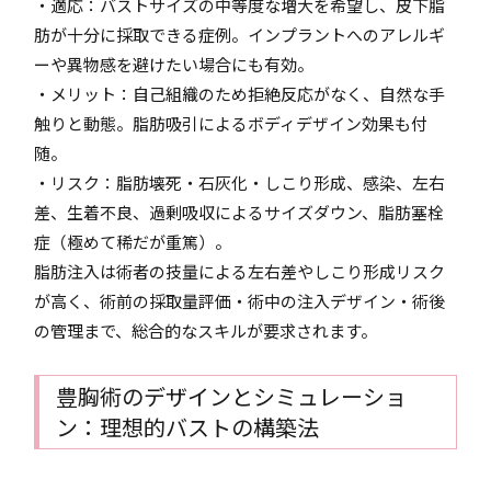
・適応：バストサイズの中等度な増大を希望し、皮下脂
肪が十分に採取できる症例。インプラントへのアレルギ
ーや異物感を避けたい場合にも有効。
・メリット：自己組織のため拒絶反応がなく、自然な手
触りと動態。脂肪吸引によるボディデザイン効果も付
随。
・リスク：脂肪壊死・石灰化・しこり形成、感染、左右
差、生着不良、過剰吸収によるサイズダウン、脂肪塞栓
症（極めて稀だが重篤）。
脂肪注入は術者の技量による左右差やしこり形成リスク
が高く、術前の採取量評価・術中の注入デザイン・術後
の管理まで、総合的なスキルが要求されます。
豊胸術のデザインとシミュレーショ
ン：理想的バストの構築法