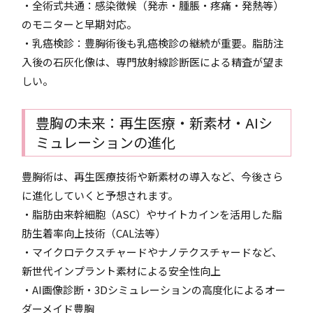
・全術式共通：感染徴候（発赤・腫脹・疼痛・発熱等）
のモニターと早期対応。
・乳癌検診：豊胸術後も乳癌検診の継続が重要。脂肪注
入後の石灰化像は、専門放射線診断医による精査が望ま
しい。
豊胸の未来：再生医療・新素材・AIシ
ミュレーションの進化
豊胸術は、再生医療技術や新素材の導入など、今後さら
に進化していくと予想されます。
・脂肪由来幹細胞（ASC）やサイトカインを活用した脂
肪生着率向上技術（CAL法等）
・マイクロテクスチャードやナノテクスチャードなど、
新世代インプラント素材による安全性向上
・AI画像診断・3Dシミュレーションの高度化によるオー
ダーメイド豊胸