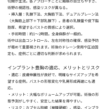
切開が主流。各アプローチごとに瘢痕の目立ちやすさ、
術野の視認性、感染リスクが異なる。
・挿入層：乳腺下法、大胸筋下法、デュアルプレーン法
（大胸筋上部下＋下部乳腺下）。患者の乳腺量や皮下脂
肪厚、希望するバストの質感により選択。
・手術時間：約1～2時間。全身麻酔が一般的。
術中は出血コントロール、左右対称性の確保、感染予防
が極めて重要視されます。術後のドレーン使用や圧迫固
定も、症例ごとに適切な判断が求められます。
インプラント豊胸の適応、メリットとリスク
・適応：皮膚伸展性が良好で、明確なサイズアップを希
望する症例。バストの形態変化や乳房形成再建にも適
応。
・メリット：大幅なボリュームアップが可能。術後の形
態予測がしやすく、安定した結果を得やすい。
・リスク：カプセル拘縮（被膜硬縮）、感染、インプラ