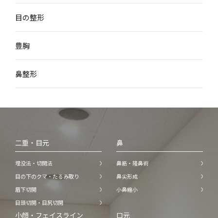
目の整形
豊胸
鼻整形
二重・目元
鼻
埋没法・切開法
鼻筋・隆鼻術
目の下のクマ・たるみ取り
鼻尖形成
眉下切開
小鼻縮小
目頭切開・目尻切開
小顔・フェイスライン
口元