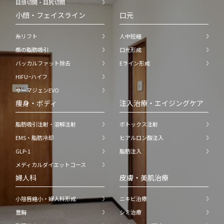
目頭切開・目尻切開
小顔・フェイスライン
口元
糸リフト
人中短縮
顔の脂肪吸引
口元形成
バッカルファット除去
Eライン形成
HIFU−ハイフ
サーマジェンEVO
痩身・ボディ
注入治療・エイジングケア
脂肪吸引注射・溶解注射
ボトックス注射
EMS・脂肪冷却
ヒアルロン酸注入
GLP-1
脂肪注入
メディカルダイエットコース
婦人科
皮膚・美肌治療
小陰唇縮小・婦人科形成
ニキビ治療
豊胸
シミ治療