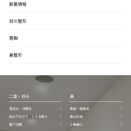
新着情報
目の整形
豊胸
鼻整形
二重・目元
鼻
埋没法・切開法
鼻筋・隆鼻術
目の下のクマ・たるみ取り
鼻尖形成
眉下切開
小鼻縮小