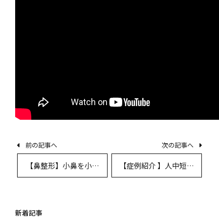
前の記事へ
次の記事へ
【鼻整形】小鼻を小さ
【症例紹介 】人中短縮
くして美しい忘れ鼻
でのっぺりとして顔を
へ！【症例紹介】
改善！女性らしい口元
に
新着記事