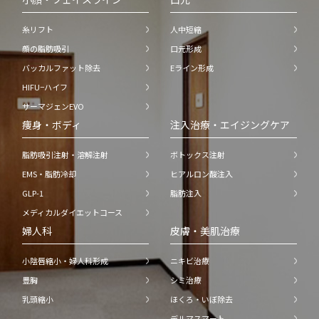
糸リフト
人中短縮
顔の脂肪吸引
口元形成
バッカルファット除去
Eライン形成
HIFU−ハイフ
サーマジェンEVO
痩身・ボディ
注入治療・エイジングケア
脂肪吸引注射・溶解注射
ボトックス注射
EMS・脂肪冷却
ヒアルロン酸注入
GLP-1
脂肪注入
メディカルダイエットコース
婦人科
皮膚・美肌治療
小陰唇縮小・婦人科形成
ニキビ治療
豊胸
シミ治療
乳頭縮小
ほくろ・いぼ除去
デルマスマート