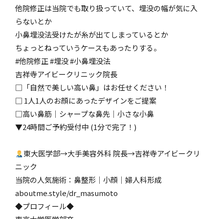
他院修正は当院でも取り扱っていて、埋没の幅が気に入
らないとか
小鼻埋没法受けたが糸が出てしまっているとか
ちょっとねっていうケースもあったりする。
#他院修正 #埋没 #小鼻埋没法
吉祥寺アイビークリニック院長
□「自然で美しい高い鼻」はお任せください！
□ 1人1人のお顔にあったデザインをご提案
□高い鼻筋｜シャープな鼻先｜小さな小鼻
▼24時間ご予約受付中 (1分で完了！)
東大医学部→大手美容外科 院長→吉祥寺アイビークリ
ニック
当院の人気施術：鼻整形｜小顔｜婦人科形成
aboutme.style/dr_masumoto
◆プロフィール◆