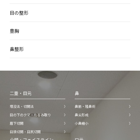
目の整形
豊胸
鼻整形
二重・目元
鼻
埋没法・切開法
鼻筋・隆鼻術
目の下のクマ・たるみ取り
鼻尖形成
眉下切開
小鼻縮小
目頭切開・目尻切開
小顔・フェイスライン
口元