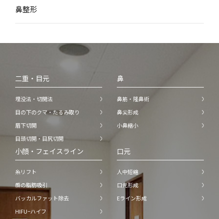
鼻整形
二重・目元
鼻
埋没法・切開法
鼻筋・隆鼻術
目の下のクマ・たるみ取り
鼻尖形成
眉下切開
小鼻縮小
目頭切開・目尻切開
小顔・フェイスライン
口元
糸リフト
人中短縮
顔の脂肪吸引
口元形成
バッカルファット除去
Eライン形成
HIFU−ハイフ