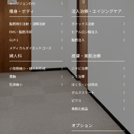
サーマジェンEVO
痩身・ボディ
注入治療・エイジングケア
脂肪吸引注射・溶解注射
ボトックス注射
EMS・脂肪冷却
ヒアルロン酸注入
GLP-1
脂肪注入
メディカルダイエットコース
婦人科
皮膚・美肌治療
小陰唇縮小・婦人科形成
ニキビ治療
豊胸
シミ治療
乳頭縮小
ほくろ・いぼ除去
デルマスマート
ピアス
美肌化粧品
オプション