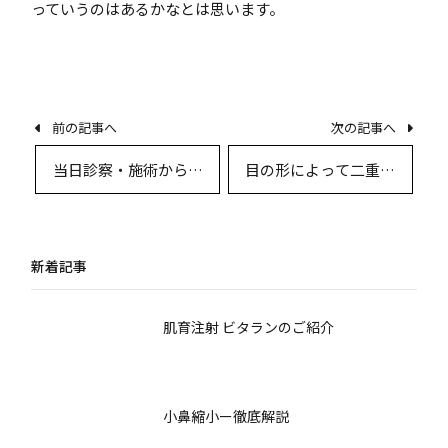
っていうのはあるかなとは思います。
前の記事へ
次の記事へ
当日診察・施術からダ
目の形によって二重に
ウンタイムまで1ヵ月か
できる形は決まる？ –
かる？ – １ヶ月に収ま
ある程度定め切られる
る
新着記事
肌育注射 ビタランのご紹介
小鼻縮小ー徹底解説