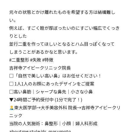
元々の状態とかけ離れたものを希望する方は結構難し
い。
例えば、すごく瞼が厚ぼったいのにすごい幅広でくっき
りとした
並行二重を作ってほしいとなるとハム目っぽくなって
しまうことがあるかなと思います。
#二重整形 #失敗 #特徴
吉祥寺アイビークリニック院長
□「自然で美しい高い鼻」はお任せください！
□ 1人1人のお顔にあったデザインをご提案
□高い鼻筋｜シャープな鼻先｜小さな小鼻
▼24時間ご予約受付中 (1分で完了！)
東大医学部→大手美容外科 院長→吉祥寺アイビークリ
ニック
当院の人気施術：鼻整形｜小顔｜婦人科形成
aboutme.style/dr_masumoto