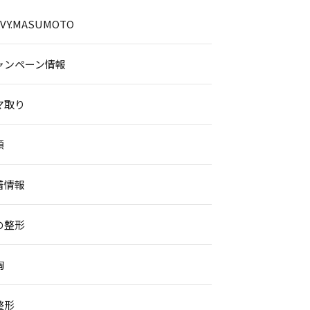
.IVY.MASUMOTO
ャンペーン情報
マ取り
顔
着情報
の整形
胸
整形