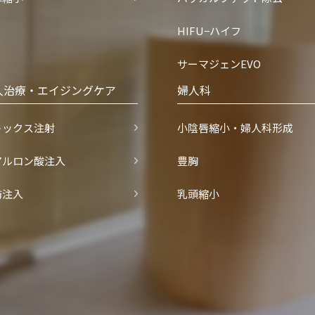
HIFU−ハイフ
サーマジェンEVO
入治療・エイジングケア
婦人科
トックス注射
小陰唇縮小・婦人科形成
アルロン酸注入
豊胸
肪注入
乳頭縮小