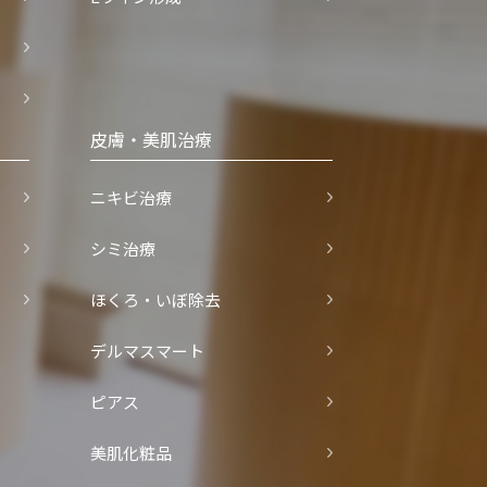
皮膚・美肌治療
ニキビ治療
シミ治療
ほくろ・いぼ除去
デルマスマート
ピアス
美肌化粧品