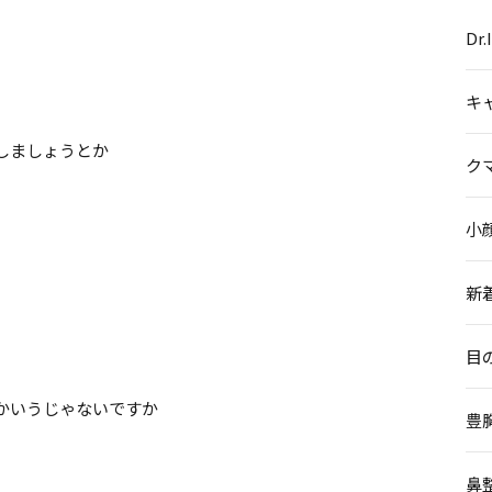
Dr
キ
しましょうとか
ク
小
新
目
かいうじゃないですか
豊
鼻