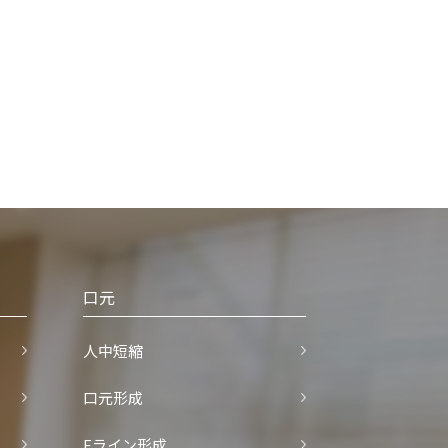
口元
人中短縮
口元形成
Eライン形成