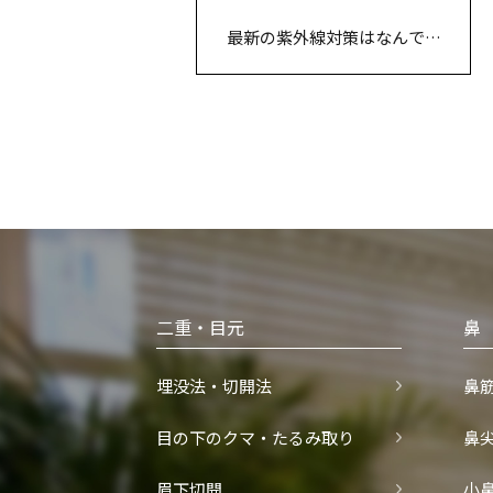
最新の紫外線対策はなんです
か？
二重・目元
鼻
埋没法・切開法
鼻
目の下のクマ・たるみ取り
鼻
眉下切開
小