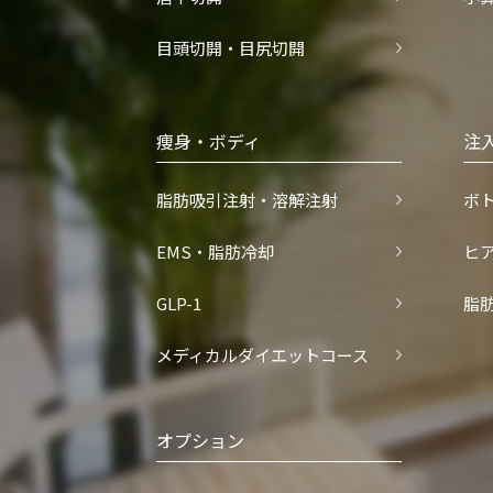
目頭切開・目尻切開
痩身・ボディ
注
脂肪吸引注射・溶解注射
ボ
EMS・脂肪冷却
ヒ
GLP-1
脂
メディカルダイエットコース
オプション