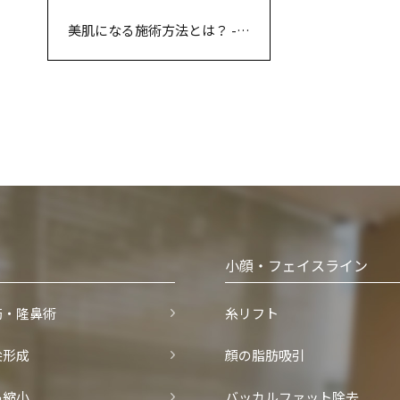
美肌になる施術方法とは？ -フ
ラクショナルレーザー
小顔・フェイスライン
筋・隆鼻術
糸リフト
尖形成
顔の脂肪吸引
鼻縮小
バッカルファット除去