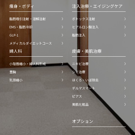
痩身・ボディ
注入治療・エイジングケア
脂肪吸引注射・溶解注射
ボトックス注射
EMS・脂肪冷却
ヒアルロン酸注入
GLP-1
脂肪注入
メディカルダイエットコース
婦人科
皮膚・美肌治療
小陰唇縮小・婦人科形成
ニキビ治療
豊胸
シミ治療
乳頭縮小
ほくろ・いぼ除去
デルマスマート
ピアス
美肌化粧品
オプション