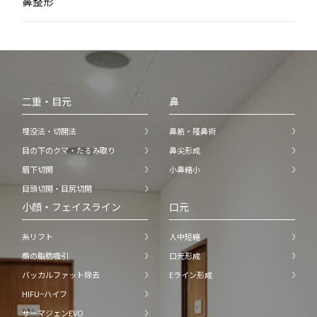
鼻整形
二重・目元
鼻
埋没法・切開法
鼻筋・隆鼻術
目の下のクマ・たるみ取り
鼻尖形成
眉下切開
小鼻縮小
目頭切開・目尻切開
小顔・フェイスライン
口元
糸リフト
人中短縮
顔の脂肪吸引
口元形成
バッカルファット除去
Eライン形成
HIFU−ハイフ
サーマジェンEVO