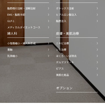
脂肪吸引注射・溶解注射
ボトックス注射
EMS・脂肪冷却
ヒアルロン酸注入
GLP-1
脂肪注入
メディカルダイエットコース
婦人科
皮膚・美肌治療
小陰唇縮小・婦人科形成
ニキビ治療
豊胸
シミ治療
乳頭縮小
ほくろ・いぼ除去
デルマスマート
ピアス
美肌化粧品
オプション