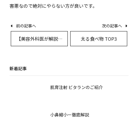
害悪なので絶対にやらない方が良いです。
前の記事へ
次の記事へ
【美容外科医が解説】
太る食べ物 TOP3
バッカルファット適応
はどんな人？30秒でわ
かる適した顔タイプと
新着記事
条件
肌育注射 ビタランのご紹介
小鼻縮小ー徹底解説