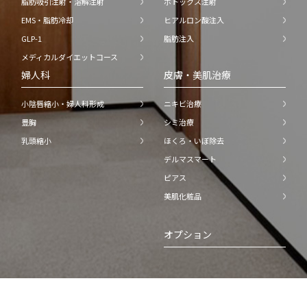
脂肪吸引注射・溶解注射
ボトックス注射
EMS・脂肪冷却
ヒアルロン酸注入
GLP-1
脂肪注入
メディカルダイエットコース
婦人科
皮膚・美肌治療
小陰唇縮小・婦人科形成
ニキビ治療
豊胸
シミ治療
乳頭縮小
ほくろ・いぼ除去
デルマスマート
ピアス
美肌化粧品
オプション