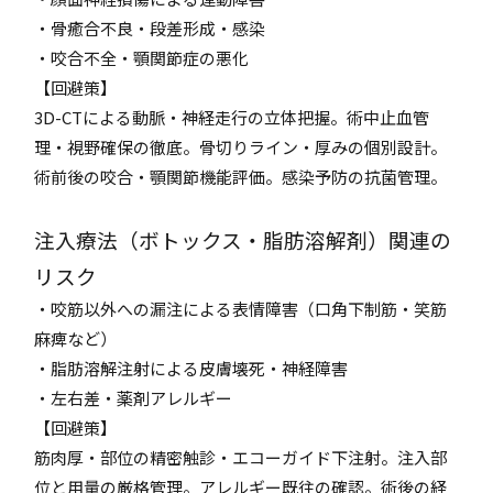
・骨癒合不良・段差形成・感染
・咬合不全・顎関節症の悪化
【回避策】
3D-CTによる動脈・神経走行の立体把握。術中止血管
理・視野確保の徹底。骨切りライン・厚みの個別設計。
術前後の咬合・顎関節機能評価。感染予防の抗菌管理。
注入療法（ボトックス・脂肪溶解剤）関連の
リスク
・咬筋以外への漏注による表情障害（口角下制筋・笑筋
麻痺など）
・脂肪溶解注射による皮膚壊死・神経障害
・左右差・薬剤アレルギー
【回避策】
筋肉厚・部位の精密触診・エコーガイド下注射。注入部
位と用量の厳格管理。アレルギー既往の確認。術後の経