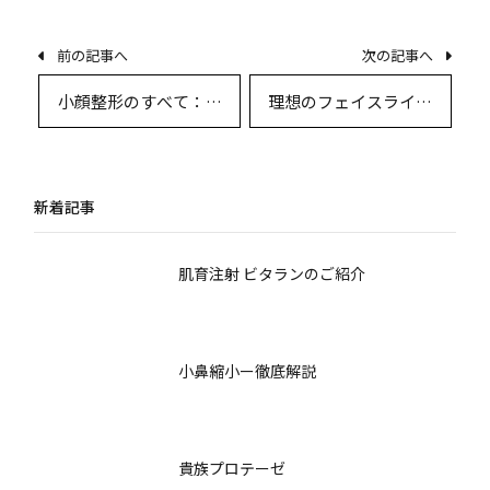
前の記事へ
次の記事へ
小顔整形のすべて：解
理想のフェイスライン
剖学的アプローチと最
を目指すために知って
新術式
おきたい小顔術後の生
活指導
新着記事
肌育注射 ビタランのご紹介
小鼻縮小ー徹底解説
貴族プロテーゼ