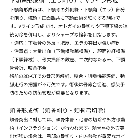
下顎角形成術（エラ削り）、Vライン形成
下顎角形成術は、下顎骨の外側縁・下顎角（エラ）部分
を削り、横顔・正面観共に下顔面幅を細くする施術で
す。Vライン形成では、オトガイの骨切りや下顎下縁の連
続切除を併用し、よりシャープな輪郭を目指します。
・適応：下顎骨の外反・肥厚、エラの突出が強い症例
・注意点：大量出血（下歯槽動脈損傷）、顔面神経損傷
（下顎縁枝）、骨欠損部の段差、二次的なたるみ、下顎
骨骨折、咬合不全
術前の3D-CTでの骨形態解析、咬合・咀嚼機能評価、動
脈走行の把握が不可欠です。術後は骨癒合促進、感染予
防のための抗菌管理が重要となります。
頬骨形成術（頬骨削り・頬骨弓切除）
頬骨突出に対しては、頬骨体部・弓部の切除や外方移動
術（インフラクション）が行われます。頬骨弓の外方突
出が強い場合は、弓部の骨切り・内方移動が重要なポイ