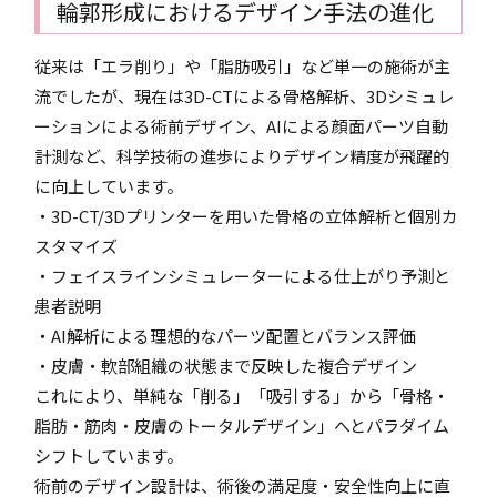
輪郭形成におけるデザイン手法の進化
従来は「エラ削り」や「脂肪吸引」など単一の施術が主
流でしたが、現在は3D-CTによる骨格解析、3Dシミュレ
ーションによる術前デザイン、AIによる顔面パーツ自動
計測など、科学技術の進歩によりデザイン精度が飛躍的
に向上しています。
・3D-CT/3Dプリンターを用いた骨格の立体解析と個別カ
スタマイズ
・フェイスラインシミュレーターによる仕上がり予測と
患者説明
・AI解析による理想的なパーツ配置とバランス評価
・皮膚・軟部組織の状態まで反映した複合デザイン
これにより、単純な「削る」「吸引する」から「骨格・
脂肪・筋肉・皮膚のトータルデザイン」へとパラダイム
シフトしています。
術前のデザイン設計は、術後の満足度・安全性向上に直