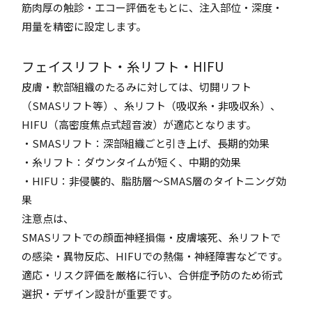
筋肉厚の触診・エコー評価をもとに、注入部位・深度・
用量を精密に設定します。
フェイスリフト・糸リフト・HIFU
皮膚・軟部組織のたるみに対しては、切開リフト
（SMASリフト等）、糸リフト（吸収糸・非吸収糸）、
HIFU（高密度焦点式超音波）が適応となります。
・SMASリフト：深部組織ごと引き上げ、長期的効果
・糸リフト：ダウンタイムが短く、中期的効果
・HIFU：非侵襲的、脂肪層〜SMAS層のタイトニング効
果
注意点は、
SMASリフトでの顔面神経損傷・皮膚壊死、糸リフトで
の感染・異物反応、HIFUでの熱傷・神経障害などです。
適応・リスク評価を厳格に行い、合併症予防のため術式
選択・デザイン設計が重要です。