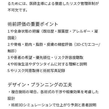
るためには、医師主導による徹底したリスク管理体制が
不可欠です。
術前評価の重要ポイント
1.や全身状態の把握（既往歴・服薬歴・アレルギー・凝
固能）
2.や骨格・筋肉・脂肪・皮膚の精密評価（3D-CT/エコー/
触診）
3.や患者の希望・優先順位・リスク許容度聴取
4.や術後生活やダウンタイムに対する理解と説明
5.やリスク同意取得と術前写真記録
デザイン・プランニングの工夫
・複合施術の場合、各術式の干渉や相乗効果を考慮した
設計
・術前3Dシミュレーションで仕上がり予測と患者説明