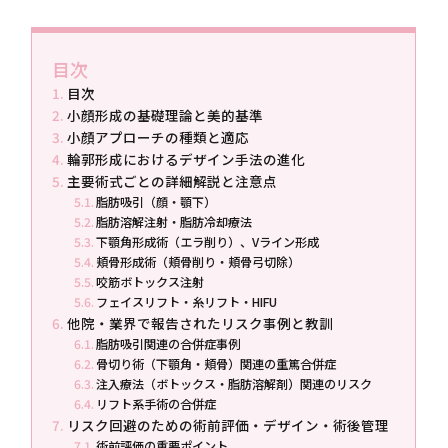
目次
目次
小顔形成の基礎理論と美的基準
小顔アプローチの種類と適応
輪郭形成におけるデザイン手法の進化
主要術式ごとの詳細解説と注意点
脂肪吸引（顔・顎下）
脂肪溶解注射・脂肪冷却療法
下顎角形成術（エラ削り）、Vライン形成
頬骨形成術（頬骨削り・頬骨弓切除）
咬筋ボトックス注射
フェイスリフト・糸リフト・HIFU
他院・業界で報告されたリスク事例と教訓
脂肪吸引関連の合併症事例
骨切り術（下顎角・頬骨）関連の重篤合併症
注入療法（ボトックス・脂肪溶解剤）関連のリスク
リフト系手術の合併症
リスク回避のための術前評価・デザイン・術後管理
術前評価の重要ポイント