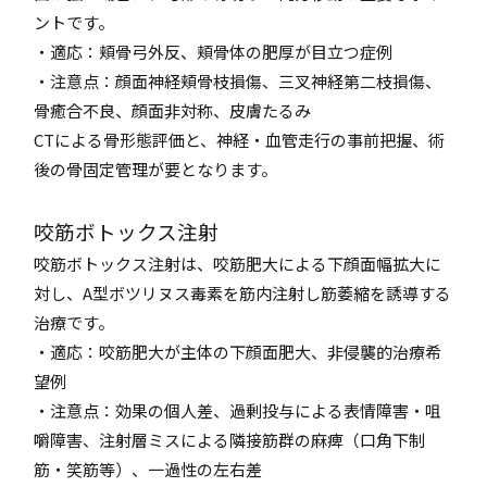
ントです。
・適応：頬骨弓外反、頬骨体の肥厚が目立つ症例
・注意点：顔面神経頬骨枝損傷、三叉神経第二枝損傷、
骨癒合不良、顔面非対称、皮膚たるみ
CTによる骨形態評価と、神経・血管走行の事前把握、術
後の骨固定管理が要となります。
咬筋ボトックス注射
咬筋ボトックス注射は、咬筋肥大による下顔面幅拡大に
対し、A型ボツリヌス毒素を筋内注射し筋萎縮を誘導する
治療です。
・適応：咬筋肥大が主体の下顔面肥大、非侵襲的治療希
望例
・注意点：効果の個人差、過剰投与による表情障害・咀
嚼障害、注射層ミスによる隣接筋群の麻痺（口角下制
筋・笑筋等）、一過性の左右差