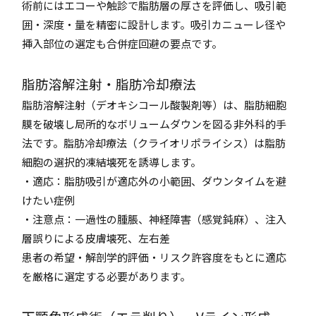
術前にはエコーや触診で脂肪層の厚さを評価し、吸引範
囲・深度・量を精密に設計します。吸引カニューレ径や
挿入部位の選定も合併症回避の要点です。
脂肪溶解注射・脂肪冷却療法
脂肪溶解注射（デオキシコール酸製剤等）は、脂肪細胞
膜を破壊し局所的なボリュームダウンを図る非外科的手
法です。脂肪冷却療法（クライオリポライシス）は脂肪
細胞の選択的凍結壊死を誘導します。
・適応：脂肪吸引が適応外の小範囲、ダウンタイムを避
けたい症例
・注意点：一過性の腫脹、神経障害（感覚鈍麻）、注入
層誤りによる皮膚壊死、左右差
患者の希望・解剖学的評価・リスク許容度をもとに適応
を厳格に選定する必要があります。