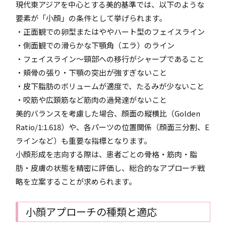
現代東アジアを中心とする美的基準では、以下のような
要素が「小顔」の条件として挙げられます。
・正面観での卵型またはややハート型のフェイスライン
・側面観での滑らかな下顎角（エラ）のライン
・フェイスライン〜頸部への移行がシャープであること
・頬骨の張り・下顎の突出が強すぎないこと
・皮下脂肪のボリュームが適度で、たるみが少ないこと
・咬筋や広頚筋など筋肉の過発達がないこと
美的バランスを考慮した場合、顔面の縦横比（Golden
Ratio/1:1.618）や、各パーツの位置関係（顔面三分割、E
ラインなど）も重要な指標となります。
小顔形成を志向する際は、患者ごとの骨格・筋肉・脂
肪・皮膚の状態を精密に評価し、総合的なアプローチ戦
略を立案することが求められます。
小顔アプローチの種類と適応