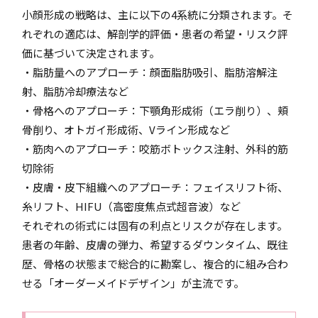
小顔形成の戦略は、主に以下の4系統に分類されます。そ
れぞれの適応は、解剖学的評価・患者の希望・リスク評
価に基づいて決定されます。
・脂肪量へのアプローチ：顔面脂肪吸引、脂肪溶解注
射、脂肪冷却療法など
・骨格へのアプローチ：下顎角形成術（エラ削り）、頬
骨削り、オトガイ形成術、Vライン形成など
・筋肉へのアプローチ：咬筋ボトックス注射、外科的筋
切除術
・皮膚・皮下組織へのアプローチ：フェイスリフト術、
糸リフト、HIFU（高密度焦点式超音波）など
それぞれの術式には固有の利点とリスクが存在します。
患者の年齢、皮膚の弾力、希望するダウンタイム、既往
歴、骨格の状態まで総合的に勘案し、複合的に組み合わ
せる「オーダーメイドデザイン」が主流です。