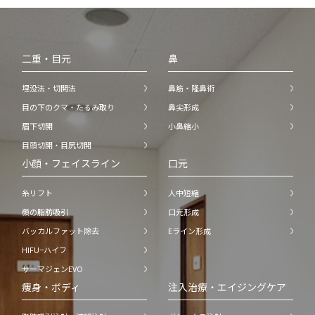
二重・目元
鼻
埋没法・切開法
鼻筋・隆鼻術
目の下のクマ・たるみ取り
鼻尖形成
眉下切開
小鼻縮小
目頭切開・目尻切開
小顔・フェイスライン
口元
糸リフト
人中短縮
顔の脂肪吸引
口元形成
バッカルファット除去
Eライン形成
HIFU−ハイフ
サーマジェンEVO
痩身・ボディ
注入治療・エイジングケア