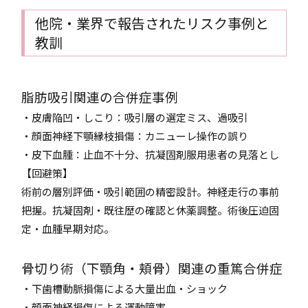
他院・業界で報告されたリスク事例と
教訓
脂肪吸引関連の合併症事例
・皮膚陥凹・しこり：吸引層の選定ミス、過吸引
・顔面神経下顎縁枝損傷：カニューレ操作の誤り
・皮下血腫：止血不十分、抗凝固剤服用患者の見落とし
【回避策】
術前の層別評価・吸引範囲の精密設計。神経走行の事前
把握。抗凝固剤・既往歴の確認と休薬調整。術後圧迫固
定・血腫早期対応。
骨切り術（下顎角・頬骨）関連の重篤合併症
・下歯槽動脈損傷による大量出血・ショック
・顔面神経損傷による運動障害