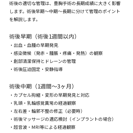
術後の適切な管理は、豊胸手術の長期成績に大きく影響
します。術後早期～中期～長期に分けて管理のポイント
を解説します。
術後早期（術後1週間以内）
・出血・血腫の早期発見
・感染徴候（発赤・腫脹・疼痛・発熱）の観察
・創部清潔保持とドレーンの管理
・術後圧迫固定・安静指導
術後中期（1週間～3ヶ月）
・カプセル拘縮・変形の早期発見と対応
・乳頭・乳輪感覚異常の経過観察
・左右差・輪郭不整の修正（必要時）
・術後マッサージの適応検討（インプラントの場合）
・超音波・MRI等による経過観察