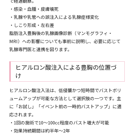
で経過観察。
・感染・血腫・皮膚壊死
・乳腺や乳管への誤注入による乳腺症様変化
・しこり形成・左右差
脂肪注入豊胸後の乳腺画像診断（マンモグラフィ・
MRI）への影響についても事前に説明し、必要に応じて
乳腺専門医と連携を図ります。
ヒアルロン酸注入による豊胸の位置づ
け
ヒアルロン酸注入法は、低侵襲かつ短時間でバストボリ
ュームアップが可能な方法として選択肢の一つです。主
に「お試し」「イベント前の一時的バストアップ」に適
応されます。
・1回の施術で10～100cc程度のバスト増大が可能
・効果持続期間は約半年～2年