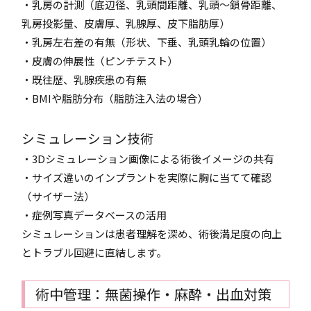
・乳房の計測（底辺径、乳頭間距離、乳頭～鎖骨距離、
乳房投影量、皮膚厚、乳腺厚、皮下脂肪厚）
・乳房左右差の有無（形状、下垂、乳頭乳輪の位置）
・皮膚の伸展性（ピンチテスト）
・既往歴、乳腺疾患の有無
・BMIや脂肪分布（脂肪注入法の場合）
シミュレーション技術
・3Dシミュレーション画像による術後イメージの共有
・サイズ違いのインプラントを実際に胸に当てて確認
（サイザー法）
・症例写真データベースの活用
シミュレーションは患者理解を深め、術後満足度の向上
とトラブル回避に直結します。
術中管理：無菌操作・麻酔・出血対策