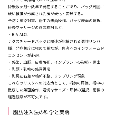
術後数ヶ月～数年で発症することがあり、バッグ周囲に
硬い被膜が形成され乳房が硬化・変形する。
予防：感染対策、術中の無菌操作、バッグ表面の選択、
術後マッサージの適応検討など。
・BIA-ALCL
テクスチャードバッグと関連が指摘される悪性リンパ
腫。発症頻度は極めて稀だが、患者へのインフォームド
コンセントが必須。
・感染、血腫、皮膚壊死、インプラントの破損・露出
・乳頭・乳輪の感覚異常
・乳房左右差や輪郭不整、リップリング現象
これらのリスクへの対応策として、術前の評価、術中の
徹底した無菌操作、適切なサイズ・形状の選択、術後の
経過観察が不可欠です。
脂肪注入法の科学と実践