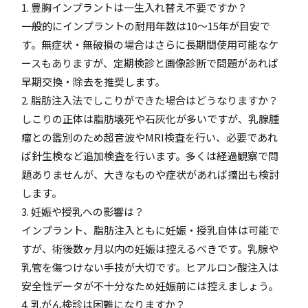
1. 豊胸インプラントは一生入れ替え不要ですか？
一般的にインプラントの耐用年数は10～15年が目安で
す。無症状・無破損の場合はさらに長期間使用可能なケ
ースもありますが、定期検診と画像診断で問題があれば
早期交換・除去を推奨します。
2. 脂肪注入法でしこりができた場合はどうなりますか？
しこりの正体は脂肪壊死や石灰化が多いですが、乳腺腫
瘤との鑑別のため超音波やMRI検査を行い、必要であれ
ば針生検など追加検査を行います。多くは経過観察で問
題ありませんが、大きなものや症状があれば摘出も検討
します。
3. 妊娠や授乳への影響は？
インプラント、脂肪注入ともに妊娠・授乳自体は可能で
すが、術後数ヶ月以内の妊娠は控えるべきです。乳腺や
乳管を傷つけない手技が大切です。ヒアルロン酸注入は
安全性データが不十分なため妊娠前には控えましょう。
4. 乳がん検診は困難になりますか？