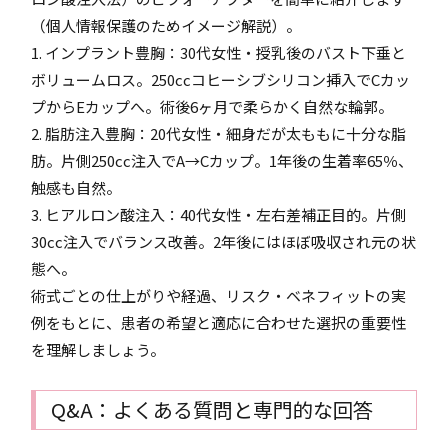
（個人情報保護のためイメージ解説）。
1. インプラント豊胸：30代女性・授乳後のバスト下垂と
ボリュームロス。250ccコヒーシブシリコン挿入でCカッ
プからEカップへ。術後6ヶ月で柔らかく自然な輪郭。
2. 脂肪注入豊胸：20代女性・細身だが太ももに十分な脂
肪。片側250cc注入でA→Cカップ。1年後の生着率65％、
触感も自然。
3. ヒアルロン酸注入：40代女性・左右差補正目的。片側
30cc注入でバランス改善。2年後にはほぼ吸収され元の状
態へ。
術式ごとの仕上がりや経過、リスク・ベネフィットの実
例をもとに、患者の希望と適応に合わせた選択の重要性
を理解しましょう。
Q&A：よくある質問と専門的な回答