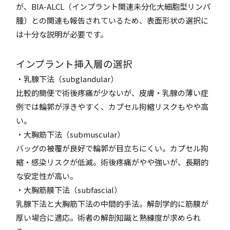
が、BIA-ALCL（インプラント関連未分化大細胞型リンパ
腫）との関連も報告されているため、表面形状の選択に
は十分な説明が必要です。
インプラント挿入層の選択
・乳腺下法（subglandular）
比較的簡便で術後疼痛が少ないが、皮膚・乳腺の薄い症
例では輪郭が浮きやすく、カプセル拘縮リスクもやや高
い。
・大胸筋下法（submuscular）
バッグの被覆が良好で輪郭が目立ちにくい。カプセル拘
縮・感染リスクが低減。術後疼痛がやや強いが、長期的
な安定性が高い。
・大胸筋膜下法（subfascial）
乳腺下法と大胸筋下法の中間的手法。解剖学的に筋膜が
厚い場合に適応。術者の解剖知識と熟練度が求められ