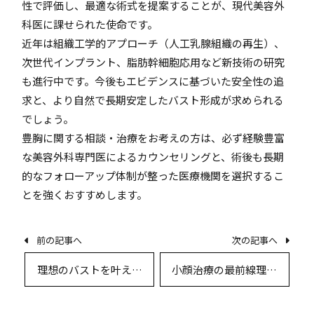
性で評価し、最適な術式を提案することが、現代美容外
科医に課せられた使命です。
近年は組織工学的アプローチ（人工乳腺組織の再生）、
次世代インプラント、脂肪幹細胞応用など新技術の研究
も進行中です。今後もエビデンスに基づいた安全性の追
求と、より自然で長期安定したバスト形成が求められる
でしょう。
豊胸に関する相談・治療をお考えの方は、必ず経験豊富
な美容外科専門医によるカウンセリングと、術後も長期
的なフォローアップ体制が整った医療機関を選択するこ
とを強くおすすめします。
前の記事へ
次の記事へ
理想のバストを叶える
小顔治療の最前線――理想
豊胸術のすべて〜最新
のフェイスラインを実
事情から安全な選択ま
現する最新美容外科技