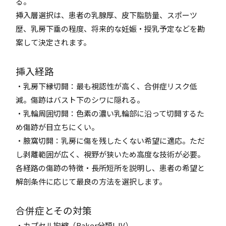
る。
挿入層選択は、患者の乳腺厚、皮下脂肪量、スポーツ
歴、乳房下垂の程度、将来的な妊娠・授乳予定などを勘
案して決定されます。
挿入経路
・乳房下縁切開：最も視認性が高く、合併症リスク低
減。傷跡はバスト下のシワに隠れる。
・乳輪周囲切開：色素の濃い乳輪部に沿って切開するた
め傷跡が目立ちにくい。
・腋窩切開：乳房に傷を残したくない希望に適応。ただ
し剥離範囲が広く、視野が狭いため高度な技術が必要。
各経路の傷跡の特徴・長所短所を説明し、患者の希望と
解剖条件に応じて最良の方法を選択します。
合併症とその対策
・カプセル拘縮（Baker分類I-IV）