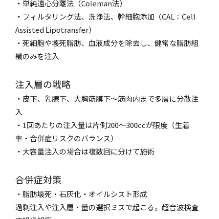
・単純遠心分離法（Coleman法）
・フィルタリング法、洗浄法、幹細胞添加（CAL：Cell
Assisted Lipotransfer）
・死細胞や壊死脂肪、血液成分を除去し、健常な脂肪組
織のみを注入
注入層の戦略
・皮下、乳腺下、大胸筋膜下～筋肉内まで多層に分散注
入
・1回あたりの注入量は片側200～300ccが限度（生着
率・合併症リスクのバランス）
・大容量注入の場合は複数回に分けて施術
合併症対策
・脂肪壊死・石灰化・オイルシスト形成
過剰注入や注入層・量の選択ミスで起こる。超音波検査