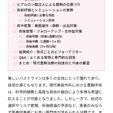
ヒアルロン酸注入による豊胸の位置づけ
術前評価とシミュレーションの実際
術前評価に必要な項目
シミュレーション技術
術中管理：無菌操作・麻酔・出血対策
術後管理・フォローアップ・合併症対策
術後早期（術後1週間以内）
術後中期（1週間～3ヶ月）
術後長期（3ヶ月以降）
症例紹介：術式ごとのビフォーアフター
Q&A：よくある質問と専門的な回答
まとめ：現代豊胸治療の到達点と今後の展望
美しいバストラインは多くの女性にとって憧れであり、
自信の源ともなります。現代美容外科における豊胸手術
は、科学的根拠と高度な技術の融合により多様な希望に
応えることが可能となりました。しかし一方で、術式の
選択やリスク管理、術後経過の予測など、患者のみなら
ず医療従事者にも高い専門性が求められる分野です。本