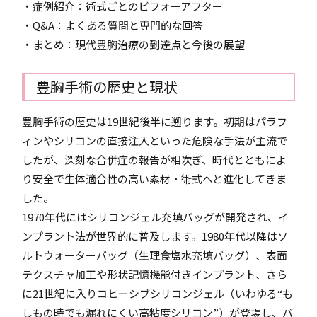
・症例紹介：術式ごとのビフォーアフター
・Q&A：よくある質問と専門的な回答
・まとめ：現代豊胸治療の到達点と今後の展望
豊胸手術の歴史と現状
豊胸手術の歴史は19世紀後半に遡ります。初期はパラフ
ィンやシリコンの直接注入といった危険な手法が主流で
したが、深刻な合併症の報告が相次ぎ、時代とともによ
り安全で生体適合性の高い素材・術式へと進化してきま
した。
1970年代にはシリコンジェル充填バッグが開発され、イ
ンプラント法が世界的に普及します。1980年代以降はソ
ルトウォーターバッグ（生理食塩水充填バッグ）、表面
テクスチャ加工や形状記憶機能付きインプラント、さら
に21世紀に入りコヒーシブシリコンジェル（いわゆる“も
しもの時でも漏れにくい高粘度シリコン”）が登場し、バ