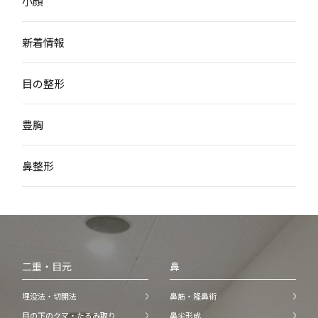
小顔
新着情報
目の整形
豊胸
鼻整形
二重・目元
鼻
埋没法・切開法
鼻筋・隆鼻術
目の下のクマ・たるみ取り
鼻尖形成