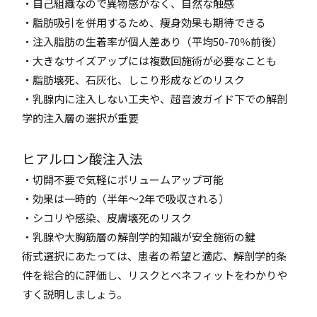
・自己組織なので異物感がなく、自然な触感
・脂肪吸引を併用するため、痩身効果も期待できる
・注入脂肪の生着率が個人差あり（平均50-70％前後）
・大きなサイズアップには複数回施術が必要なことも
・脂肪壊死、石灰化、しこり形成などのリスク
・乳腺内に注入しない工夫や、超音波ガイド下での解剖
学的注入層の選択が重要
ヒアルロン酸注入法
・切開不要で気軽にボリュームアップ可能
・効果は一時的（半年～2年で吸収される）
・シコリや感染、皮膚壊死のリスク
・乳腺や大胸筋層の解剖学的知識が安全施術の鍵
術式選択にあたっては、患者の希望と適応、解剖学的条
件を総合的に評価し、リスクとベネフィットをわかりや
すく説明しましょう。