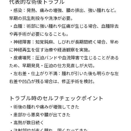
代表的な術後トラブル
・感染：発熱、痛みの増強、膿の排出、強い腫れなど。
早期の抗生剤投与や洗浄が必要。
・血腫：術部に強い腫れや圧痛が生じる場合、血腫除去
や再手術が必要になることも。
・神経障害：知覚鈍麻、しびれが長期間続く場合、早め
に神経再生を促す治療や経過観察を実施。
・皮膚壊死：圧迫バンドや血流障害で生じることがある
ため、早期発見・圧迫の仕方見直しが大切。
・左右差・仕上がり不満：腫れが引いた後も明らかな左
右差や凹凸が残る場合は、修正手術を検討。
トラブル時のセルフチェックポイント
・術後の腫れや痛みが増強してきた
・患部から悪臭や膿が出てきた
・高熱が数日続く
・注射部位が赤く腫れ、固くなってきた