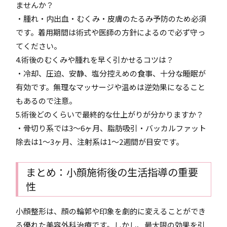
ませんか？
・腫れ・内出血・むくみ・皮膚のたるみ予防のため必須
です。着用期間は術式や医師の方針によるので必ず守っ
てください。
4.術後のむくみや腫れを早く引かせるコツは？
・冷却、圧迫、安静、塩分控えめの食事、十分な睡眠が
有効です。無理なマッサージや温めは逆効果になること
もあるので注意。
5.術後どのくらいで最終的な仕上がりが分かりますか？
・骨切り系では3〜6ヶ月、脂肪吸引・バッカルファット
除去は1〜3ヶ月、注射系は1〜2週間が目安です。
まとめ：小顔施術後の生活指導の重要
性
小顔整形は、顔の輪郭や印象を劇的に変えることができ
る優れた美容外科治療です。しかし、最大限の効果を引