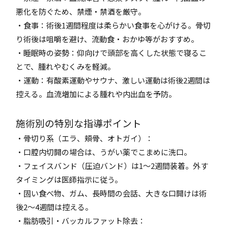
悪化を防ぐため、禁煙・禁酒を厳守。
・食事：術後1週間程度は柔らかい食事を心がける。骨切
り術後は咀嚼を避け、流動食・おかゆ等がおすすめ。
・睡眠時の姿勢：仰向けで頭部を高くした状態で寝るこ
とで、腫れやむくみを軽減。
・運動：有酸素運動やサウナ、激しい運動は術後2週間は
控える。血流増加による腫れや内出血を予防。
施術別の特別な指導ポイント
・骨切り系（エラ、頬骨、オトガイ）：
・口腔内切開の場合は、うがい薬でこまめに洗口。
・フェイスバンド（圧迫バンド）は1〜2週間装着。外す
タイミングは医師指示に従う。
・固い食べ物、ガム、長時間の会話、大きな口開けは術
後2〜4週間は控える。
・脂肪吸引・バッカルファット除去：