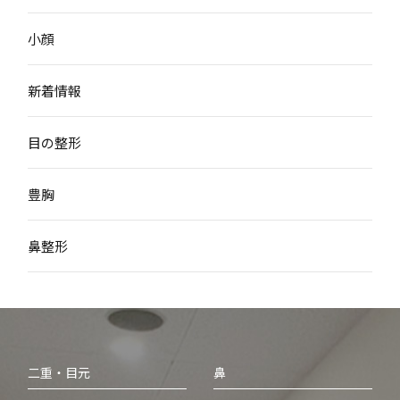
小顔
新着情報
目の整形
豊胸
鼻整形
二重・目元
鼻