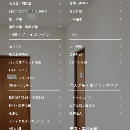
埋没法・切開法
鼻筋・隆鼻術
目の下のクマ・たるみ取り
鼻尖形成
眉下切開
小鼻縮小
目頭切開・目尻切開
小顔・フェイスライン
口元
糸リフト
人中短縮
顔の脂肪吸引
口元形成
バッカルファット除去
Eライン形成
HIFU−ハイフ
サーマジェンEVO
痩身・ボディ
注入治療・エイジングケア
脂肪吸引注射・溶解注射
ボトックス注射
EMS・脂肪冷却
ヒアルロン酸注入
GLP-1
脂肪注入
メディカルダイエットコース
婦人科
皮膚・美肌治療