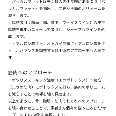
・バッカルファット除去：頬の内側深部にある脂肪（バ
ッカルファット）を摘出し、口元から頬のボリュームを
減らします。
・脂肪吸引：顔面（頬、顎下、フェイスライン）の皮下
脂肪を専用カニューレで吸引し、シャープなラインを形
成します。
・ヒアルロン酸注入：オトガイや頬にヒアルロン酸を注
入し、バランスを調整する非手術的アプローチも人気で
す。
筋肉へのアプローチ
・ボツリヌストキシン注射（エラボトックス）：咬筋
（エラの筋肉）にボトックスを打ち、筋肉のボリューム
を減らすことで輪郭を細く見せます。
以上のように、骨・脂肪・筋肉それぞれへのアプローチ
を組み合わせることで、患者さん個々の悩みに応じた“オ
ーダーメイド小顔”を実現します。