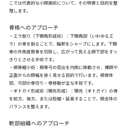
こでは代表的な小顔施術について、その特徴と目的を整
理します。
骨格へのアプローチ
・エラ削り（下顎角形成術）：下顎角部（いわゆるエ
ラ）の骨を削ることで、輪郭をシャープにします。下顎
骨の外側皮質骨を切除し、広がって見える顔下部をすっ
きりとさせる手術です。
・頬骨縮小術：頬骨弓の突出を内側に移動させ、横顔や
正面からの顔幅を狭く見せる目的で行います。頬骨体
部、弓部の骨切り・骨移動が主な手技です。
・オトガイ形成術（顎先形成）：顎先（オトガイ）の骨
を前方、後方、または短縮・延長することで、顔全体の
バランスを整えます。
軟部組織へのアプローチ