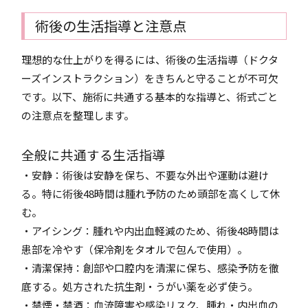
術後の生活指導と注意点
理想的な仕上がりを得るには、術後の生活指導（ドクタ
ーズインストラクション）をきちんと守ることが不可欠
です。以下、施術に共通する基本的な指導と、術式ごと
の注意点を整理します。
全般に共通する生活指導
・安静：術後は安静を保ち、不要な外出や運動は避け
る。特に術後48時間は腫れ予防のため頭部を高くして休
む。
・アイシング：腫れや内出血軽減のため、術後48時間は
患部を冷やす（保冷剤をタオルで包んで使用）。
・清潔保持：創部や口腔内を清潔に保ち、感染予防を徹
底する。処方された抗生剤・うがい薬を必ず使う。
・禁煙・禁酒：血流障害や感染リスク、腫れ・内出血の