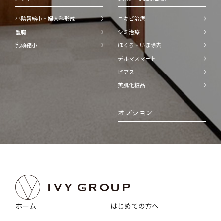
小陰唇縮小・婦人科形成
ニキビ治療
豊胸
シミ治療
乳頭縮小
ほくろ・いぼ除去
デルマスマート
ピアス
美肌化粧品
オプション
ホーム
はじめての方へ