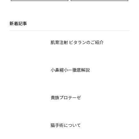
想の輪郭を目指すため
術後の生活指導ガイド
の最新知識と術後ケア
新着記事
肌育注射 ビタランのご紹介
小鼻縮小ー徹底解説
貴族プロテーゼ
猫手術について