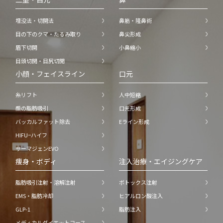
埋没法・切開法
鼻筋・隆鼻術
目の下のクマ・たるみ取り
鼻尖形成
眉下切開
小鼻縮小
目頭切開・目尻切開
小顔・フェイスライン
口元
糸リフト
人中短縮
顔の脂肪吸引
口元形成
バッカルファット除去
Eライン形成
HIFU−ハイフ
サーマジェンEVO
痩身・ボディ
注入治療・エイジングケア
脂肪吸引注射・溶解注射
ボトックス注射
EMS・脂肪冷却
ヒアルロン酸注入
GLP-1
脂肪注入
メディカルダイエットコース