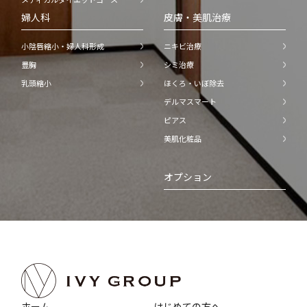
婦人科
皮膚・美肌治療
小陰唇縮小・婦人科形成
ニキビ治療
豊胸
シミ治療
乳頭縮小
ほくろ・いぼ除去
デルマスマート
ピアス
美肌化粧品
オプション
ホーム
はじめての方へ