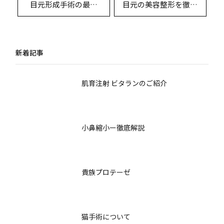
目元形成手術の最前
目元の美容整形を徹底
線：術式別の詳細比較
解説：理想の二重から
とデザイン考察
眼瞼下垂まで
新着記事
肌育注射 ビタランのご紹介
小鼻縮小ー徹底解説
貴族プロテーゼ
猫手術について