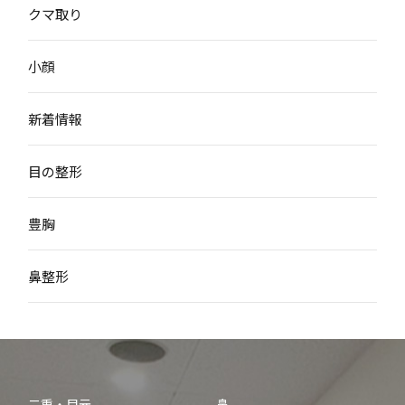
クマ取り
小顔
新着情報
目の整形
豊胸
鼻整形
二重・目元
鼻