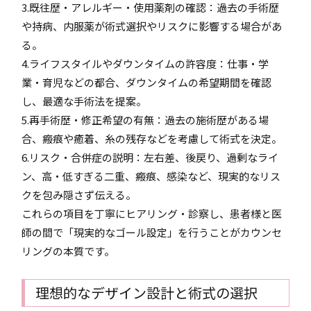
3.既往歴・アレルギー・使用薬剤の確認：過去の手術歴
や持病、内服薬が術式選択やリスクに影響する場合があ
る。
4.ライフスタイルやダウンタイムの許容度：仕事・学
業・育児などの都合、ダウンタイムの希望期間を確認
し、最適な手術法を提案。
5.再手術歴・修正希望の有無：過去の施術歴がある場
合、瘢痕や癒着、糸の残存などを考慮して術式を決定。
6.リスク・合併症の説明：左右差、後戻り、過剰なライ
ン、高・低すぎる二重、瘢痕、感染など、現実的なリス
クを包み隠さず伝える。
これらの項目を丁寧にヒアリング・診察し、患者様と医
師の間で「現実的なゴール設定」を行うことがカウンセ
リングの本質です。
理想的なデザイン設計と術式の選択