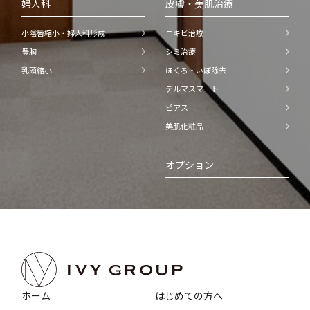
婦人科
皮膚・美肌治療
小陰唇縮小・婦人科形成
ニキビ治療
豊胸
シミ治療
乳頭縮小
ほくろ・いぼ除去
デルマスマート
ピアス
美肌化粧品
オプション
ホーム
はじめての方へ