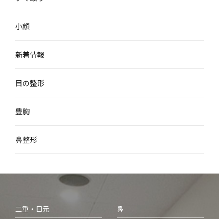
小顔
新着情報
目の整形
豊胸
鼻整形
二重・目元
鼻