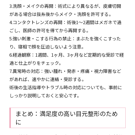
3.洗顔・メイクの再開：術式により異なるが、皮膚切開
がある場合は抜糸後からメイク・洗顔を許可する。
4.コンタクトレンズの再開：術後1〜2週間はメガネで過
ごし、医師の許可を得てから再開する。
5.強い刺激・こする行為の禁止：まぶたを強くこすった
り、寝相で顔を圧迫しないよう注意。
6.経過観察：1週間、1ヶ月、3ヶ月など定期的な受診で経
過と仕上がりをチェック。
7.異常時の対応：強い腫れ・発赤・疼痛・視力障害など
があれば、速やかに連絡・受診する。
術後の生活指導やトラブル時の対応についても、事前に
しっかり説明しておくと安心です。
まとめ：満足度の高い目元整形のため
に