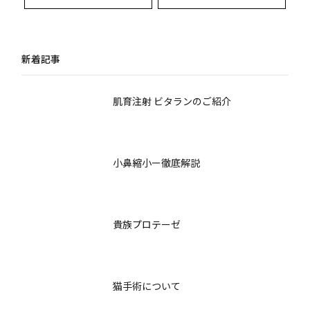
線：専門医が語る術
ムと回復期間を徹底解
式・デザイン・合併症
説
とリスク回避の徹底解
新着記事
説
肌育注射 ビタランのご紹介
小鼻縮小ー徹底解説
貴族プロテーゼ
猫手術について