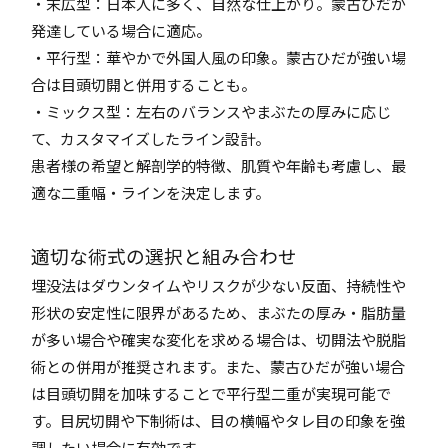
・末広型：日本人に多く、自然な仕上がり。蒙古ひだが
発達している場合に適応。
・平行型：華やかで外国人風の印象。蒙古ひだが強い場
合は目頭切開と併用することも。
・ミックス型：左右のバランスやまぶたの厚みに応じ
て、カスタマイズしたライン設計。
患者様の希望と解剖学的特徴、肌質や年齢も考慮し、最
適な二重幅・ラインを決定します。
適切な術式の選択と組み合わせ
埋没法はダウンタイムやリスクが少ない反面、持続性や
形状の安定性に限界があるため、まぶたの厚み・脂肪量
が多い場合や確実な変化を求める場合は、切開法や脱脂
術との併用が推奨されます。また、蒙古ひだが強い場合
は目頭切開を加味することで平行型二重が実現可能で
す。目尻切開や下制術は、目の横幅やタレ目の印象を強
調したい場合に有効です。