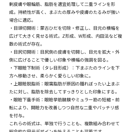
剰皮膚や眼輪筋、脂肪を適宜処理して二重ラインを形
成。持続性が高く、まぶたの厚みや皮膚のたるみが強い
場合に適応。
・目頭切開術：蒙古ひだを切除・修正し、目元の横幅を
広げて大きく見せる術式。Z形成、W形成、内田法など複
数の術式が存在。
・目尻切開術：目尻側の皮膚を切開し、目元を拡大・外
側に広げることで優しい印象や横幅の強調を図る。
・下眼瞼下制術（タレ目形成）：下まぶたのラインを下
方へ移動させ、柔らかく愛らしい印象に。
・上眼瞼脱脂術：眼窩脂肪が原因の腫れぼったい上まぶ
たに対し、脂肪を除去してすっきりとした印象にする。
・眼瞼下垂手術：眼瞼挙筋腱膜やミュラー筋の短縮・前
転により、開瞼力を改善しつつ自然な二重やパッチリ感
を付与。
これらの術式は、単独で行うことも、複数組み合わせて
総合的な目元デザインを叶えることも可能です。