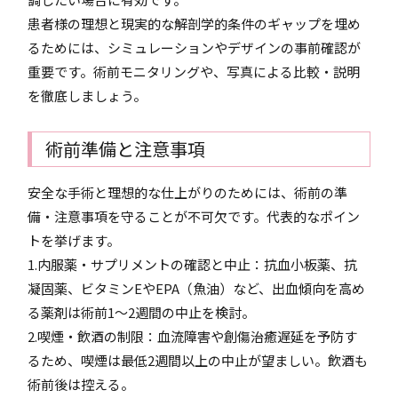
患者様の理想と現実的な解剖学的条件のギャップを埋め
るためには、シミュレーションやデザインの事前確認が
重要です。術前モニタリングや、写真による比較・説明
を徹底しましょう。
術前準備と注意事項
安全な手術と理想的な仕上がりのためには、術前の準
備・注意事項を守ることが不可欠です。代表的なポイン
トを挙げます。
1.内服薬・サプリメントの確認と中止：抗血小板薬、抗
凝固薬、ビタミンEやEPA（魚油）など、出血傾向を高め
る薬剤は術前1〜2週間の中止を検討。
2.喫煙・飲酒の制限：血流障害や創傷治癒遅延を予防す
るため、喫煙は最低2週間以上の中止が望ましい。飲酒も
術前後は控える。