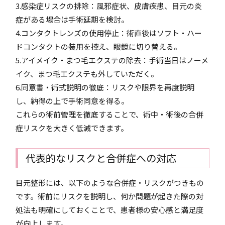
3.感染症リスクの排除：風邪症状、皮膚疾患、目元の炎
症がある場合は手術延期を検討。
4.コンタクトレンズの使用停止：術直後はソフト・ハー
ドコンタクトの装用を控え、眼鏡に切り替える。
5.アイメイク・まつ毛エクステの除去：手術当日はノーメ
イク、まつ毛エクステも外していただく。
6.同意書・術式説明の徹底：リスクや限界を再度説明
し、納得の上で手術同意を得る。
これらの術前管理を徹底することで、術中・術後の合併
症リスクを大きく低減できます。
代表的なリスクと合併症への対応
目元整形には、以下のような合併症・リスクがつきもの
です。術前にリスクを説明し、何か問題が起きた際の対
処法も明確にしておくことで、患者様の安心感と満足度
が向上します。