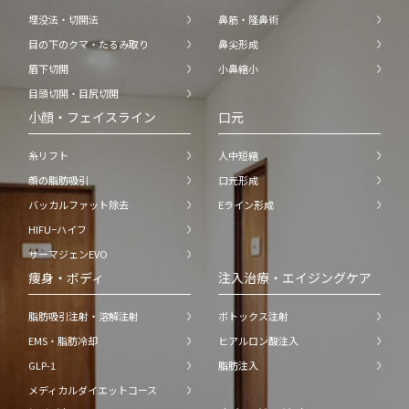
埋没法・切開法
鼻筋・隆鼻術
目の下のクマ・たるみ取り
鼻尖形成
眉下切開
小鼻縮小
目頭切開・目尻切開
小顔・フェイスライン
口元
糸リフト
人中短縮
顔の脂肪吸引
口元形成
バッカルファット除去
Eライン形成
HIFU−ハイフ
サーマジェンEVO
痩身・ボディ
注入治療・エイジングケア
脂肪吸引注射・溶解注射
ボトックス注射
EMS・脂肪冷却
ヒアルロン酸注入
GLP-1
脂肪注入
メディカルダイエットコース