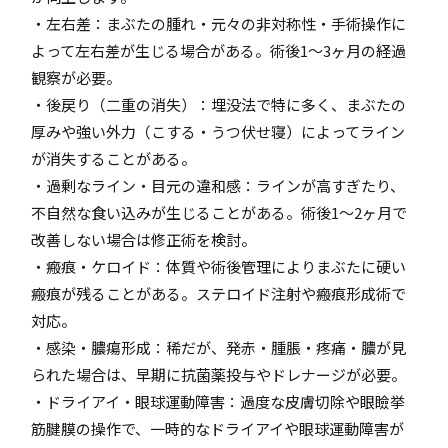
・左右差：まぶたの腫れ・元々の非対称性・手術操作に
よって左右差が生じる場合がある。術後1〜3ヶ月の経過
観察が必要。
・後戻り（二重の消失）：埋没法で特に多く、まぶたの
厚みや強い外力（こする・うつ伏せ寝）によってライン
が消失することがある。
・過剰なライン・目元の違和感：ラインが高すぎたり、
不自然な食い込みが生じることがある。術後1〜2ヶ月で
改善しない場合は修正術を検討。
・瘢痕・ケロイド：体質や術後管理によりまぶたに硬い
瘢痕が残ることがある。ステロイド注射や瘢痕形成術で
対応。
・感染・膿瘍形成：稀だが、発赤・腫脹・疼痛・膿が見
られた場合は、早期に抗菌薬投与やドレナージが必要。
・ドライアイ・眼球運動障害：過度な皮膚切除や眼瞼挙
筋腱膜の操作で、一時的なドライアイや眼球運動障害が