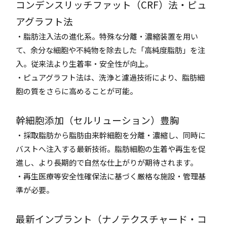
コンデンスリッチファット（CRF）法・ピュ
アグラフト法
・脂肪注入法の進化系。特殊な分離・濃縮装置を用い
て、余分な細胞や不純物を除去した「高純度脂肪」を注
入。従来法より生着率・安全性が向上。
・ピュアグラフト法は、洗浄と濾過技術により、脂肪細
胞の質をさらに高めることが可能。
幹細胞添加（セルリューション）豊胸
・採取脂肪から脂肪由来幹細胞を分離・濃縮し、同時に
バストへ注入する最新技術。脂肪細胞の生着や再生を促
進し、より長期的で自然な仕上がりが期待されます。
・再生医療等安全性確保法に基づく厳格な施設・管理基
準が必要。
最新インプラント（ナノテクスチャード・コ