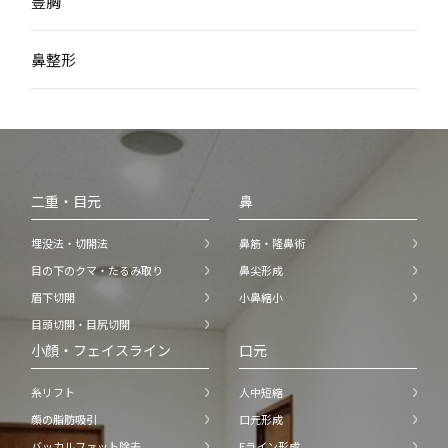
豊胸
鼻整形
二重・目元
鼻
埋没法・切開法
鼻筋・隆鼻術
目の下のクマ・たるみ取り
鼻尖形成
眉下切開
小鼻縮小
目頭切開・目尻切開
小顔・フェイスライン
口元
糸リフト
人中短縮
顔の脂肪吸引
口元形成
バッカルファット除去
Eライン形成