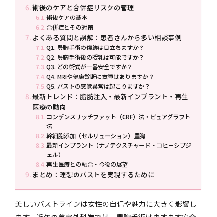
術後のケアと合併症リスクの管理
術後ケアの基本
合併症とその対策
よくある質問と誤解：患者さんから多い相談事例
Q1. 豊胸手術の傷跡は目立ちますか？
Q2. 豊胸手術後の授乳は可能ですか？
Q3. どの術式が一番安全ですか？
Q4. MRIや健康診断に支障はありますか？
Q5. バストの感覚異常は起こりますか？
最新トレンド：脂肪注入・最新インプラント・再生
医療の動向
コンデンスリッチファット（CRF）法・ピュアグラフト
法
幹細胞添加（セルリューション）豊胸
最新インプラント（ナノテクスチャード・コヒーシブジ
ェル）
再生医療との融合・今後の展望
まとめ：理想のバストを実現するために
美しいバストラインは女性の自信や魅力に大きく影響し
ます。近年の美容外科学では、豊胸手術はますます安全