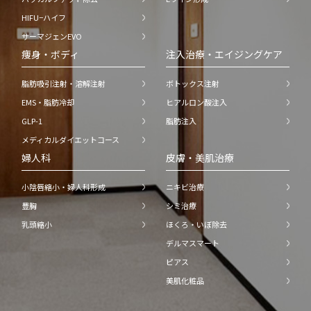
HIFU−ハイフ
サーマジェンEVO
痩身・ボディ
注入治療・エイジングケア
脂肪吸引注射・溶解注射
ボトックス注射
EMS・脂肪冷却
ヒアルロン酸注入
GLP-1
脂肪注入
メディカルダイエットコース
婦人科
皮膚・美肌治療
小陰唇縮小・婦人科形成
ニキビ治療
豊胸
シミ治療
乳頭縮小
ほくろ・いぼ除去
デルマスマート
ピアス
美肌化粧品