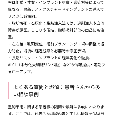
率は術式・体質・インプラント材質・感染対策によって
異なる。最新ナノテクスチャードインプラントの導入で
リスク低減傾向。
・脂肪壊死・石灰化：脂肪注入法では、過剰注入や血流
障害が原因。しこりや硬結、脂肪吸引部位の凹凸にも注
意。
・左右差・乳頭変位：術前プランニング・術中調整で極
力防止。術後の経過観察と必要時の修正手術。
・長期リスク：インプラントの経年劣化や破損、
ALCL（未分化大細胞リンパ腫）などの情報提供と定期フ
ォローアップ。
よくある質問と誤解：患者さんから多
い相談事例
豊胸手術に関する患者様の疑問や誤解は多岐にわたりま
す。ここでは、代表的な相談内容と正しい情報をQ&A形