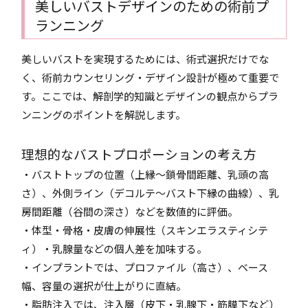
美しいバストデザインのための術前プ
ランニング
美しいバストを実現するためには、術式選択だけでな
く、術前カウンセリング・デザイン設計が極めて重要で
す。ここでは、解剖学的知識とデザインの観点からプラ
ンニングのポイントを解説します。
理想的なバストプロポーションの考え方
・バストトップの位置（上縁〜鎖骨間距離、乳頭の高
さ）、外側ライン（デコルテ〜バスト下縁の曲線）、乳
房間距離（谷間の深さ）などを数値的に評価。
・体型・骨格・皮膚の伸展性（スキンエラスティシテ
ィ）・乳腺量などの個人差を加味する。
・インプラントでは、プロファイル（高さ）、ベース
幅、容量の選択が仕上がりに直結。
・脂肪注入では、注入層（皮下・乳腺下・筋膜下など）