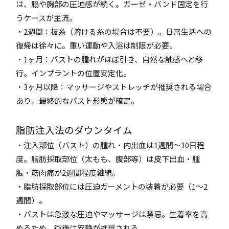
は、脇や胸部の圧迫感が続く。ガーゼ・バンド固定を行
うケースが主流。
・2週間：抜糸（溶ける糸の場合は不要）。日常生活への
復帰は徐々に。重い運動や入浴は制限が必要。
・1ヶ月：バストの腫れがほぼ引き、自然な触感へと移
行。インプラントの位置安定化。
・3ヶ月以降：マッサージやストレッチが推奨される場合
あり。最終的なバスト形態が確定。
脂肪注入法のダウンタイム
・注入部位（バスト）の腫れ・内出血は1週間〜10日程
度。脂肪採取部位（太もも、腹部等）は皮下出血・腫
脹・筋肉痛が2週間程度継続。
・脂肪採取部位には圧迫ガーメントの装着が必要（1〜2
週間）。
・バストは急激な圧迫やマッサージは禁忌。生着率を高
めるため、術後は安静が推奨される。