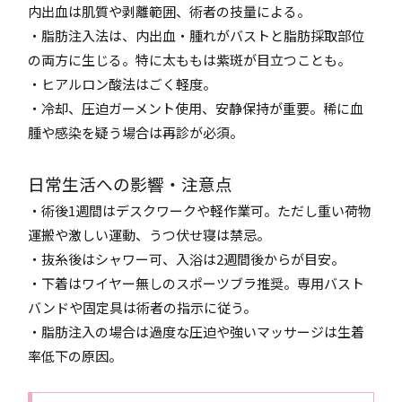
内出血は肌質や剥離範囲、術者の技量による。
・脂肪注入法は、内出血・腫れがバストと脂肪採取部位
の両方に生じる。特に太ももは紫斑が目立つことも。
・ヒアルロン酸法はごく軽度。
・冷却、圧迫ガーメント使用、安静保持が重要。稀に血
腫や感染を疑う場合は再診が必須。
日常生活への影響・注意点
・術後1週間はデスクワークや軽作業可。ただし重い荷物
運搬や激しい運動、うつ伏せ寝は禁忌。
・抜糸後はシャワー可、入浴は2週間後からが目安。
・下着はワイヤー無しのスポーツブラ推奨。専用バスト
バンドや固定具は術者の指示に従う。
・脂肪注入の場合は過度な圧迫や強いマッサージは生着
率低下の原因。