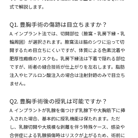
式で解説します。
Q1. 豊胸手術の傷跡は目立ちますか？
A. インプラント法では、切開部位（腋窩・乳房下縁・乳
輪周囲）が選択されます。腋窩法は脇のシワに沿って切
開するため目立ちにくいですが、体質による色素沈着や
肥厚性瘢痕のリスクも。乳房下縁法は下着で隠れる部位
ですが、術者の縫合技術が仕上がりを左右します。脂肪
注入やヒアルロン酸注入の場合は注射針跡のみで目立ち
ません。
Q2. 豊胸手術後の授乳は可能ですか？
A. インプラントが乳腺を傷つけず乳腺下や大胸筋下に挿
入された場合、基本的に授乳機能は保たれます。ただ
し、乳腺切開や大規模な剥離を伴う特殊ケース、感染や
合併症による乳腺損傷時はリスクが上がるため、術前に