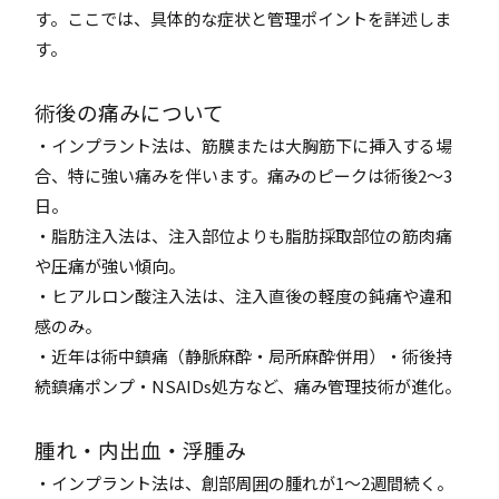
す。ここでは、具体的な症状と管理ポイントを詳述しま
す。
術後の痛みについて
・インプラント法は、筋膜または大胸筋下に挿入する場
合、特に強い痛みを伴います。痛みのピークは術後2〜3
日。
・脂肪注入法は、注入部位よりも脂肪採取部位の筋肉痛
や圧痛が強い傾向。
・ヒアルロン酸注入法は、注入直後の軽度の鈍痛や違和
感のみ。
・近年は術中鎮痛（静脈麻酔・局所麻酔併用）・術後持
続鎮痛ポンプ・NSAIDs処方など、痛み管理技術が進化。
腫れ・内出血・浮腫み
・インプラント法は、創部周囲の腫れが1〜2週間続く。