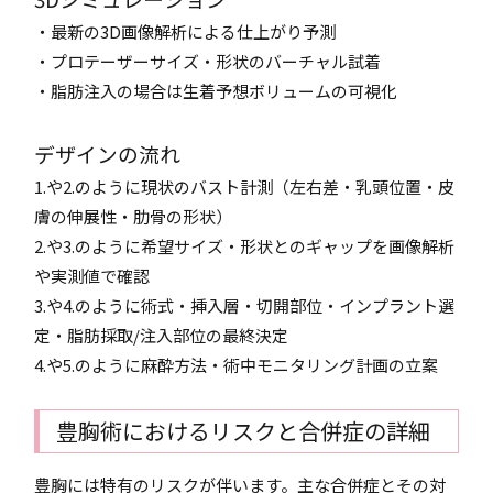
・最新の3D画像解析による仕上がり予測
・プロテーザーサイズ・形状のバーチャル試着
・脂肪注入の場合は生着予想ボリュームの可視化
デザインの流れ
1.や2.のように現状のバスト計測（左右差・乳頭位置・皮
膚の伸展性・肋骨の形状）
2.や3.のように希望サイズ・形状とのギャップを画像解析
や実測値で確認
3.や4.のように術式・挿入層・切開部位・インプラント選
定・脂肪採取/注入部位の最終決定
4.や5.のように麻酔方法・術中モニタリング計画の立案
豊胸術におけるリスクと合併症の詳細
豊胸には特有のリスクが伴います。主な合併症とその対