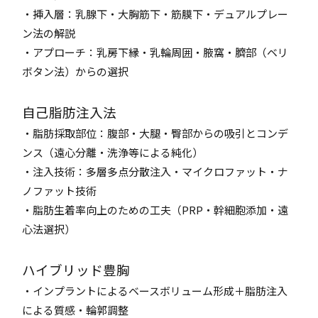
・挿入層：乳腺下・大胸筋下・筋膜下・デュアルプレー
ン法の解説
・アプローチ：乳房下縁・乳輪周囲・腋窩・臍部（ベリ
ボタン法）からの選択
自己脂肪注入法
・脂肪採取部位：腹部・大腿・臀部からの吸引とコンデ
ンス（遠心分離・洗浄等による純化）
・注入技術：多層多点分散注入・マイクロファット・ナ
ノファット技術
・脂肪生着率向上のための工夫（PRP・幹細胞添加・遠
心法選択）
ハイブリッド豊胸
・インプラントによるベースボリューム形成＋脂肪注入
による質感・輪郭調整