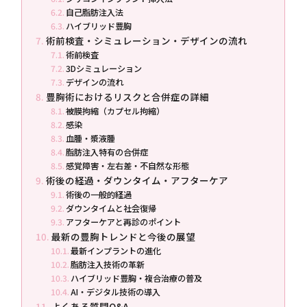
自己脂肪注入法
ハイブリッド豊胸
術前検査・シミュレーション・デザインの流れ
術前検査
3Dシミュレーション
デザインの流れ
豊胸術におけるリスクと合併症の詳細
被膜拘縮（カプセル拘縮）
感染
血腫・漿液腫
脂肪注入特有の合併症
感覚障害・左右差・不自然な形態
術後の経過・ダウンタイム・アフターケア
術後の一般的経過
ダウンタイムと社会復帰
アフターケアと再診のポイント
最新の豊胸トレンドと今後の展望
最新インプラントの進化
脂肪注入技術の革新
ハイブリッド豊胸・複合治療の普及
AI・デジタル技術の導入
よくある質問Q&A