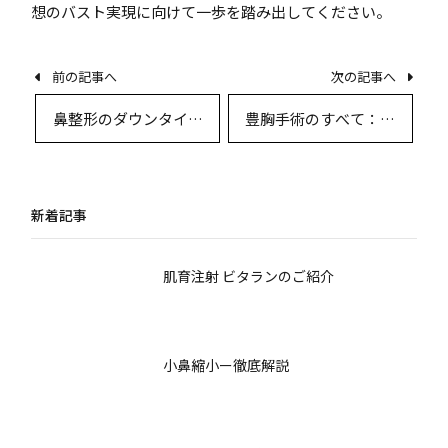
想のバスト実現に向けて一歩を踏み出してください。
前の記事へ
次の記事へ
鼻整形のダウンタイム
豊胸手術のすべて：理
と回復期間を徹底解
想のバストを叶えるた
説：術式ごとの比較と
めの最新知識と実践ガ
術後管理のすべて
イド
新着記事
肌育注射 ビタランのご紹介
小鼻縮小ー徹底解説