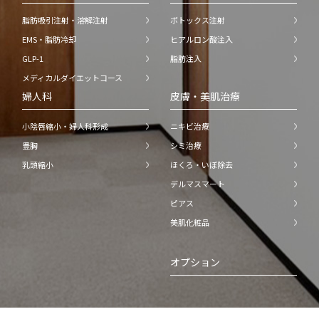
脂肪吸引注射・溶解注射
ボトックス注射
EMS・脂肪冷却
ヒアルロン酸注入
GLP-1
脂肪注入
メディカルダイエットコース
婦人科
皮膚・美肌治療
小陰唇縮小・婦人科形成
ニキビ治療
豊胸
シミ治療
乳頭縮小
ほくろ・いぼ除去
デルマスマート
ピアス
美肌化粧品
オプション