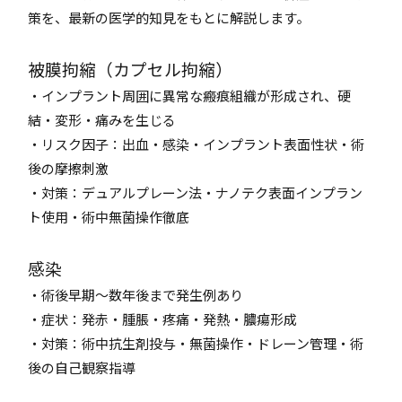
策を、最新の医学的知見をもとに解説します。
被膜拘縮（カプセル拘縮）
・インプラント周囲に異常な瘢痕組織が形成され、硬
結・変形・痛みを生じる
・リスク因子：出血・感染・インプラント表面性状・術
後の摩擦刺激
・対策：デュアルプレーン法・ナノテク表面インプラン
ト使用・術中無菌操作徹底
感染
・術後早期〜数年後まで発生例あり
・症状：発赤・腫脹・疼痛・発熱・膿瘍形成
・対策：術中抗生剤投与・無菌操作・ドレーン管理・術
後の自己観察指導