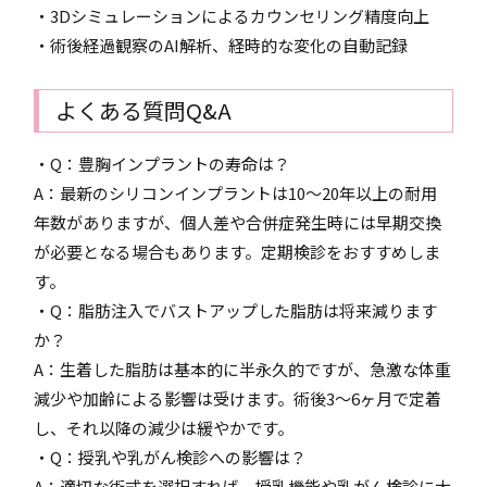
・3Dシミュレーションによるカウンセリング精度向上
・術後経過観察のAI解析、経時的な変化の自動記録
よくある質問Q&A
・Q：豊胸インプラントの寿命は？
A：最新のシリコンインプラントは10〜20年以上の耐用
年数がありますが、個人差や合併症発生時には早期交換
が必要となる場合もあります。定期検診をおすすめしま
す。
・Q：脂肪注入でバストアップした脂肪は将来減ります
か？
A：生着した脂肪は基本的に半永久的ですが、急激な体重
減少や加齢による影響は受けます。術後3〜6ヶ月で定着
し、それ以降の減少は緩やかです。
・Q：授乳や乳がん検診への影響は？
A：適切な術式を選択すれば、授乳機能や乳がん検診に大