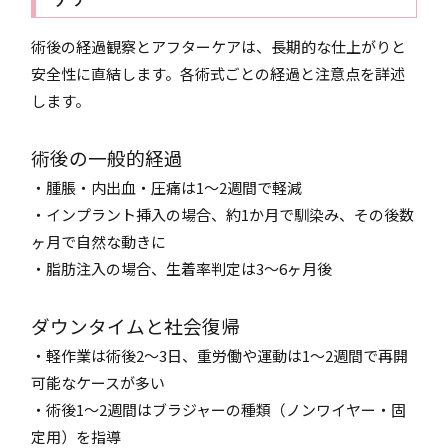
術後の経過観察とアフターケアは、長期的な仕上がりと
安全性に直結します。各術式ごとの経過と注意点を詳述
します。
術後の一般的経過
・腫脹・内出血・圧痛は1〜2週間で軽減
・インプラント挿入の場合、約1か月で馴染み、その後数
ヶ月で自然な動きに
・脂肪注入の場合、生着率判定は3〜6ヶ月後
ダウンタイムと社会復帰
・軽作業は術後2〜3日、重労働や運動は1〜2週間で再開
可能なケースが多い
・術後1〜2週間はブラジャーの種類（ノンワイヤー・固
定用）を指導