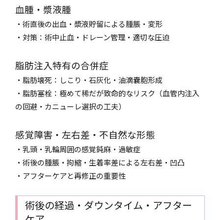
血腫・漿液腫
・術直後の出血・漿液貯留による腫脹・変形
・対策：術中止血・ドレーン管理・適切な圧迫
脂肪注入特有の合併症
・脂肪壊死：しこり・石灰化・油滴嚢胞形成
・脂肪塞栓：極めて稀だが致命的なリスク（血管内注入
の回避・カニューレ選択の工夫）
感覚障害・左右差・不自然な形態
・乳頭・乳輪周囲の感覚鈍麻・過敏症
・術後の腫脹・拘縮・生着率差による左右差・凹凸
・アフターケアと再修正の重要性
術後の経過・ダウンタイム・アフター
ケア