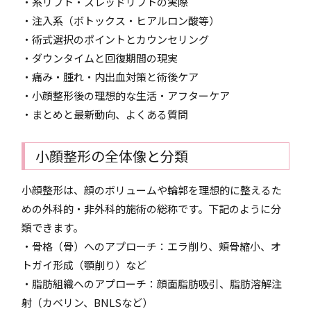
・糸リフト・スレッドリフトの実際
・注入系（ボトックス・ヒアルロン酸等）
・術式選択のポイントとカウンセリング
・ダウンタイムと回復期間の現実
・痛み・腫れ・内出血対策と術後ケア
・小顔整形後の理想的な生活・アフターケア
・まとめと最新動向、よくある質問
小顔整形の全体像と分類
小顔整形は、顔のボリュームや輪郭を理想的に整えるた
めの外科的・非外科的施術の総称です。下記のように分
類できます。
・骨格（骨）へのアプローチ：エラ削り、頬骨縮小、オ
トガイ形成（顎削り）など
・脂肪組織へのアプローチ：顔面脂肪吸引、脂肪溶解注
射（カベリン、BNLSなど）