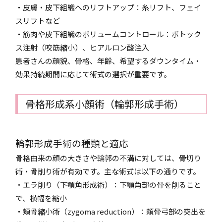
・皮膚・皮下組織へのリフトアップ：糸リフト、フェイ
スリフトなど
・筋肉や皮下組織のボリュームコントロール：ボトック
ス注射（咬筋縮小）、ヒアルロン酸注入
患者さんの顔貌、骨格、年齢、希望するダウンタイム・
効果持続期間に応じて術式の選択が重要です。
骨格形成系小顔術（輪郭形成手術）
輪郭形成手術の種類と適応
骨格由来の顔の大きさや輪郭の不満に対しては、骨切り
術・骨削り術が有効です。主な術式は以下の通りです。
・エラ削り（下顎角形成術）：下顎角部の骨を削ること
で、横幅を縮小
・頬骨縮小術（zygoma reduction）：頬骨弓部の突出を