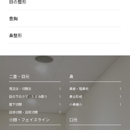
目の整形
豊胸
鼻整形
二重・目元
鼻
埋没法・切開法
鼻筋・隆鼻術
目の下のクマ・たるみ取り
鼻尖形成
眉下切開
小鼻縮小
目頭切開・目尻切開
小顔・フェイスライン
口元