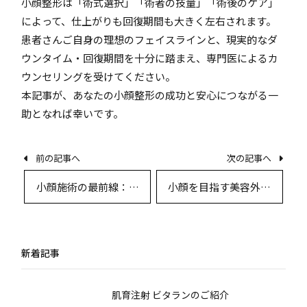
小顔整形は「術式選択」「術者の技量」「術後のケア」
によって、仕上がりも回復期間も大きく左右されます。
患者さんご自身の理想のフェイスラインと、現実的なダ
ウンタイム・回復期間を十分に踏まえ、専門医によるカ
ウンセリングを受けてください。
本記事が、あなたの小顔整形の成功と安心につながる一
助となれば幸いです。
前の記事へ
次の記事へ
小顔施術の最前線：最
小顔を目指す美容外科
新美容外科的アプロー
の最前線―術式ごとに
チとリスク対策
徹底比較
新着記事
肌育注射 ビタランのご紹介