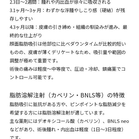
2.3日〜2週間：腫れや内出血が徐々に吸収される
3.1ヶ月〜3ヶ月：わずかな浮腫やしこり感（硬結）が残
存しやすい
4.3ヶ月以降：皮膚の引き締め・組織の馴染みが進み、最
終的な仕上がり
顔面脂肪吸引は他部位に比べダウンタイムが比較的短い
ものの、皮膚が薄くデリケートなため、吸引量や範囲の
調整が極めて重要です。
術後の痛みは軽度〜中等度で、圧迫・冷却、鎮痛薬でコ
ントロール可能です。
脂肪溶解注射（カベリン・BNLS等）の特徴
脂肪吸引に抵抗がある方や、ピンポイントな脂肪減少を
希望する方には脂肪溶解注射が適しています。
主な薬剤にはデオキシコール酸（カベリン）、BNLS neo
などがあり、術後腫れ・内出血は軽度（1日〜3日程度）
です。