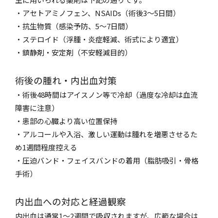
・アセトアミノフェン、NSAIDs（術後3〜5日間）
・抗生物質（感染予防、5〜7日間）
・ステロイド（浮腫・炎症軽減、術式により適宜）
・鎮静剤・安定剤（不安軽減目的）
術後の腫れ・内出血対策
・術後48時間はアイスノン等で冷却（過度な冷却は血流
障害に注意）
・患部の心臓より高い位置保持
・アルコールや入浴、激しい運動は腫れを増悪させるた
め1週間程度控える
・圧迫バンド・フェイスバンドの着用（脂肪吸引・骨格
手術）
内出血への対応と経過観察
内出血は通常1〜2週間で吸収されますが、広範な場合は