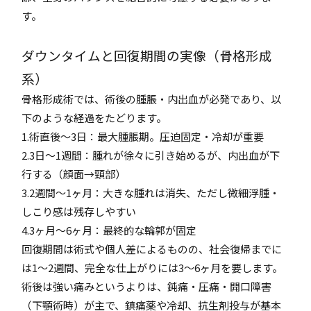
す。
ダウンタイムと回復期間の実像（骨格形成
系）
骨格形成術では、術後の腫脹・内出血が必発であり、以
下のような経過をたどります。
1.術直後〜3日：最大腫脹期。圧迫固定・冷却が重要
2.3日〜1週間：腫れが徐々に引き始めるが、内出血が下
行する（顔面→頸部）
3.2週間〜1ヶ月：大きな腫れは消失、ただし微細浮腫・
しこり感は残存しやすい
4.3ヶ月〜6ヶ月：最終的な輪郭が固定
回復期間は術式や個人差によるものの、社会復帰までに
は1〜2週間、完全な仕上がりには3〜6ヶ月を要します。
術後は強い痛みというよりは、鈍痛・圧痛・開口障害
（下顎術時）が主で、鎮痛薬や冷却、抗生剤投与が基本