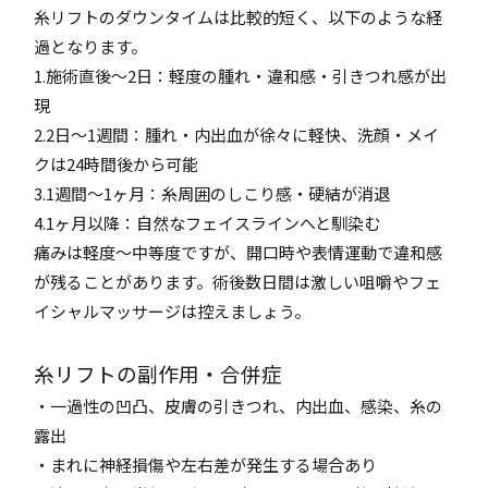
糸リフトのダウンタイムは比較的短く、以下のような経
過となります。
1.施術直後〜2日：軽度の腫れ・違和感・引きつれ感が出
現
2.2日〜1週間：腫れ・内出血が徐々に軽快、洗顔・メイ
クは24時間後から可能
3.1週間〜1ヶ月：糸周囲のしこり感・硬結が消退
4.1ヶ月以降：自然なフェイスラインへと馴染む
痛みは軽度〜中等度ですが、開口時や表情運動で違和感
が残ることがあります。術後数日間は激しい咀嚼やフェ
イシャルマッサージは控えましょう。
糸リフトの副作用・合併症
・一過性の凹凸、皮膚の引きつれ、内出血、感染、糸の
露出
・まれに神経損傷や左右差が発生する場合あり