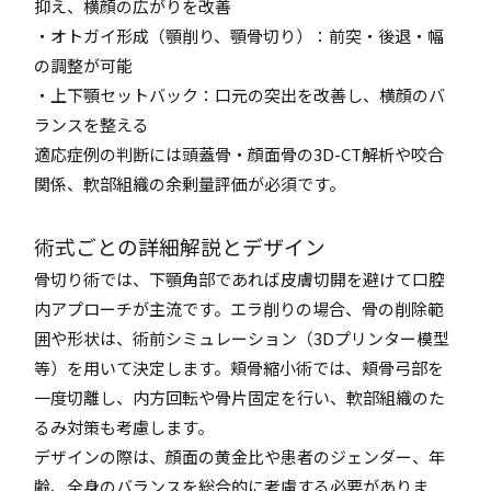
抑え、横顔の広がりを改善
・オトガイ形成（顎削り、顎骨切り）：前突・後退・幅
の調整が可能
・上下顎セットバック：口元の突出を改善し、横顔のバ
ランスを整える
適応症例の判断には頭蓋骨・顔面骨の3D-CT解析や咬合
関係、軟部組織の余剰量評価が必須です。
術式ごとの詳細解説とデザイン
骨切り術では、下顎角部であれば皮膚切開を避けて口腔
内アプローチが主流です。エラ削りの場合、骨の削除範
囲や形状は、術前シミュレーション（3Dプリンター模型
等）を用いて決定します。頬骨縮小術では、頬骨弓部を
一度切離し、内方回転や骨片固定を行い、軟部組織のた
るみ対策も考慮します。
デザインの際は、顔面の黄金比や患者のジェンダー、年
齢、全身のバランスを総合的に考慮する必要がありま