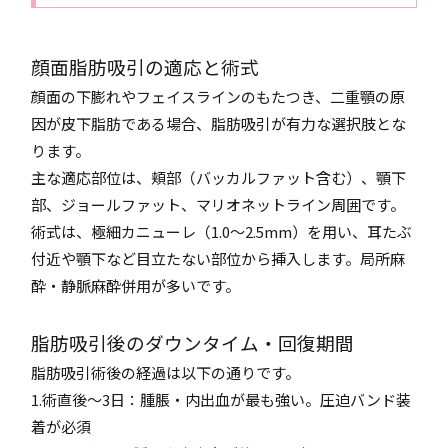
顔面脂肪吸引の適応と術式
顔面の下膨れやフェイスラインのもたつき、二重顎の原
因が皮下脂肪である場合、脂肪吸引が有力な選択肢とな
ります。
主な適応部位は、頬部（バッカルファット含む）、顎下
部、ジョールファット、マリオネットライン周囲です。
術式は、極細カニューレ（1.0〜2.5mm）を用い、耳たぶ
付近や顎下など目立たない部位から挿入します。局所麻
酔・静脈麻酔併用が多いです。
脂肪吸引後のダウンタイム・回復期間
脂肪吸引術後の経過は以下の通りです。
1.術直後〜3日：腫脹・内出血が最も強い。圧迫バンド装
着が必須