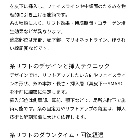
を皮下に挿入し、フェイスラインや中顔面のたるみを物
理的に引き上げる施術です。
糸の種類により、リフト効果・持続期間・コラーゲン増
生効果などが異なります。
適応部位は頬部、顎下部、マリオネットライン、ほうれ
い線周囲などです。
糸リフトのデザインと挿入テクニック
デザインでは、リフトアップしたい方向やフェイスライ
ンの形状、糸の本数・長さ・挿入層（真皮下〜SMAS）
を術前に綿密に決定します。
挿入部位は側頭部、耳前、顎下などで、局所麻酔下で施
術可能です。糸の固定力やリフトアップの角度は、挿入
技術と解剖知識に大きく依存します。
糸リフトのダウンタイム・回復経過