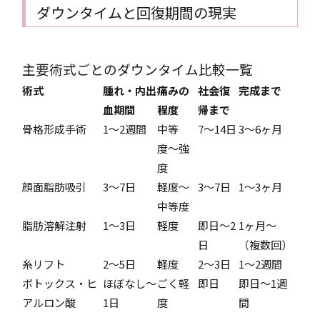
ダウンタイムと回復期間の現実
主要術式ごとのダウンタイム比較一覧
術式
腫れ・内出
痛みの
社会復
完成まで
血期間
程度
帰まで
骨格形成手術
1〜2週間
中等
7〜14日
3〜6ヶ月
度〜強
度
顔面脂肪吸引
3〜7日
軽度〜
3〜7日
1〜3ヶ月
中等度
脂肪溶解注射
1〜3日
軽度
即日〜2
1ヶ月〜
日
（複数回）
糸リフト
2〜5日
軽度
2〜3日
1〜2週間
ボトックス・ヒ
ほぼなし〜
ごく軽
即日
即日〜1週
アルロン酸
1日
度
間