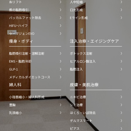
糸リフト
人中短縮
顔の脂肪吸引
口元形成
バッカルファット除去
Eライン形成
HIFU−ハイフ
サーマジェンEVO
痩身・ボディ
注入治療・エイジングケア
脂肪吸引注射・溶解注射
ボトックス注射
EMS・脂肪冷却
ヒアルロン酸注入
GLP-1
脂肪注入
メディカルダイエットコース
婦人科
皮膚・美肌治療
小陰唇縮小・婦人科形成
ニキビ治療
豊胸
シミ治療
乳頭縮小
ほくろ・いぼ除去
デルマスマート
ピアス