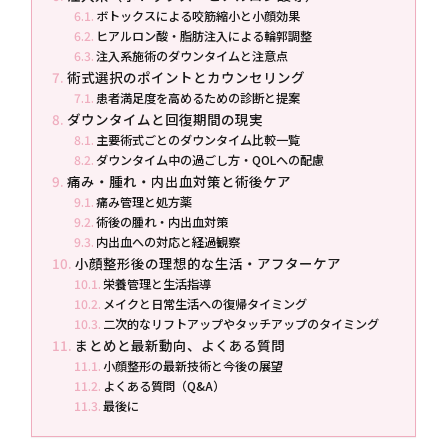
ボトックスによる咬筋縮小と小顔効果
ヒアルロン酸・脂肪注入による輪郭調整
注入系施術のダウンタイムと注意点
術式選択のポイントとカウンセリング
患者満足度を高めるための診断と提案
ダウンタイムと回復期間の現実
主要術式ごとのダウンタイム比較一覧
ダウンタイム中の過ごし方・QOLへの配慮
痛み・腫れ・内出血対策と術後ケア
痛み管理と処方薬
術後の腫れ・内出血対策
内出血への対応と経過観察
小顔整形後の理想的な生活・アフターケア
栄養管理と生活指導
メイクと日常生活への復帰タイミング
二次的なリフトアップやタッチアップのタイミング
まとめと最新動向、よくある質問
小顔整形の最新技術と今後の展望
よくある質問（Q&A）
最後に