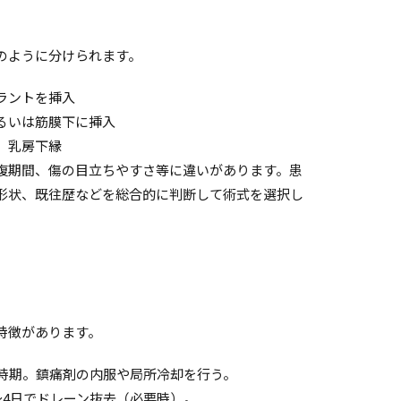
のように分けられます。
ラントを挿入
るいは筋膜下に挿入
、乳房下縁
復期間、傷の目立ちやすさ等に違いがあります。患
形状、既往歴などを総合的に判断して術式を選択し
特徴があります。
い時期。鎮痛剤の内服や局所冷却を行う。
〜4日でドレーン抜去（必要時）。