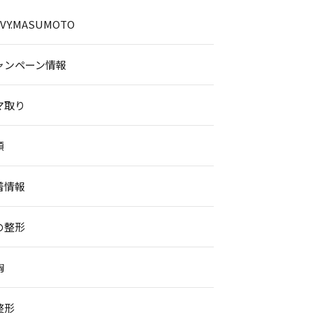
.IVY.MASUMOTO
ャンペーン情報
マ取り
顔
着情報
の整形
胸
整形