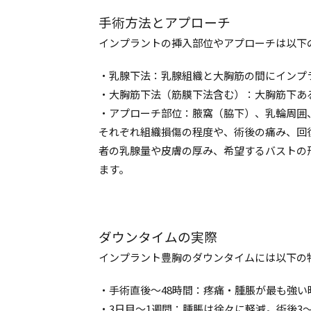
手術方法とアプローチ
インプラントの挿入部位やアプローチは以下
・乳腺下法：乳腺組織と大胸筋の間にインプ
・大胸筋下法（筋膜下法含む）：大胸筋下あ
・アプローチ部位：腋窩（脇下）、乳輪周囲
それぞれ組織損傷の程度や、術後の痛み、回
者の乳腺量や皮膚の厚み、希望するバストの
ます。
ダウンタイムの実際
インプラント豊胸のダウンタイムには以下の
・手術直後〜48時間：疼痛・腫脹が最も強
・3日目〜1週間：腫脹は徐々に軽減。術後3