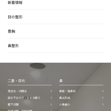
新着情報
目の整形
豊胸
鼻整形
二重・目元
鼻
埋没法・切開法
鼻筋・隆鼻術
目の下のクマ・たるみ取り
鼻尖形成
眉下切開
小鼻縮小