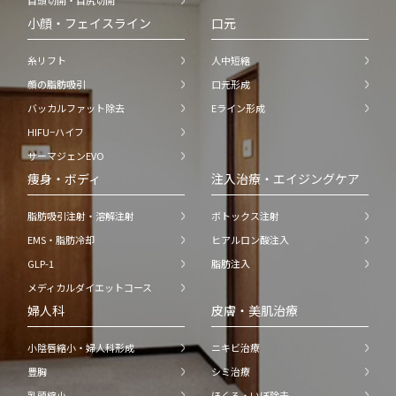
目頭切開・目尻切開
小顔・フェイスライン
口元
糸リフト
人中短縮
顔の脂肪吸引
口元形成
バッカルファット除去
Eライン形成
HIFU−ハイフ
サーマジェンEVO
痩身・ボディ
注入治療・エイジングケア
脂肪吸引注射・溶解注射
ボトックス注射
EMS・脂肪冷却
ヒアルロン酸注入
GLP-1
脂肪注入
メディカルダイエットコース
婦人科
皮膚・美肌治療
小陰唇縮小・婦人科形成
ニキビ治療
豊胸
シミ治療
乳頭縮小
ほくろ・いぼ除去