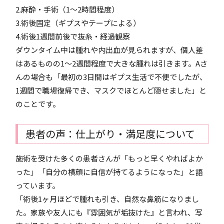
2.麻酔・手術（1～2時間程度）
3.術後固定（ギプスやテープによる）
4.術後1週間前後で抜糸・経過観察
ダウンタイム中は腫れや内出血が見られますが、個人差
はあるものの1～2週間程度で大きな腫れは引きます。Aさ
んの場合も「最初の3日間はギプス生活で不便でしたが、
1週間で職場復帰でき、マスクでほとんど隠せました」と
のことです。
患者の声：仕上がり・満足度について
施術を受けた多くの患者さんが「もっと早くやればよか
った」「自分の横顔に自信が持てるようになった」と語
っています。
「術後1ヶ月ほどで腫れも引き、自然な鼻筋になりまし
た。家族や友人にも『雰囲気が垢抜けた』と言われ、写