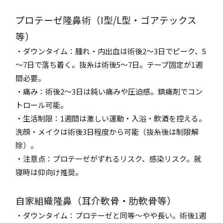
プロテーゼ隆鼻術（I型/L型・ゴアテックス
等）
・ダウンタイム：腫れ・内出血は術後2～3日でピーク、5
～7日で落ち着く。抜糸は術後5～7日。テープ固定が1週
間必要。
・痛み：術後2～3日は鈍い痛みや圧迫感。鎮痛剤でコン
トロール可能。
・生活制限：1週間は激しい運動・入浴・飲酒を控える。
洗顔・メイクは術後3日程度から可能（抜糸後は制限解
除）。
・注意点：プロテーゼがずれるリスク、感染リスク。就
寝時は仰向け推奨。
自家組織隆鼻（耳介軟骨・肋軟骨等）
・ダウンタイム：プロテーゼと同等～やや長い。術後1週