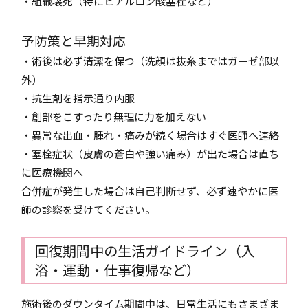
・組織壊死（特にヒアルロン酸塞栓など）
予防策と早期対応
・術後は必ず清潔を保つ（洗顔は抜糸まではガーゼ部以
外）
・抗生剤を指示通り内服
・創部をこすったり無理に力を加えない
・異常な出血・腫れ・痛みが続く場合はすぐ医師へ連絡
・塞栓症状（皮膚の蒼白や強い痛み）が出た場合は直ち
に医療機関へ
合併症が発生した場合は自己判断せず、必ず速やかに医
師の診察を受けてください。
回復期間中の生活ガイドライン（入
浴・運動・仕事復帰など）
施術後のダウンタイム期間中は、日常生活にもさまざま