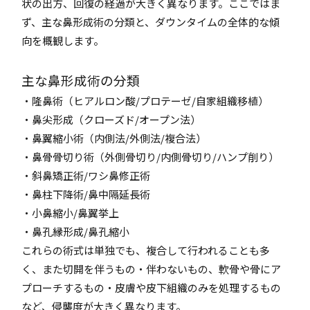
状の出方、回復の経過が大きく異なります。ここではま
ず、主な鼻形成術の分類と、ダウンタイムの全体的な傾
向を概観します。
主な鼻形成術の分類
・隆鼻術（ヒアルロン酸/プロテーゼ/自家組織移植）
・鼻尖形成（クローズド/オープン法）
・鼻翼縮小術（内側法/外側法/複合法）
・鼻骨骨切り術（外側骨切り/内側骨切り/ハンプ削り）
・斜鼻矯正術/ワシ鼻修正術
・鼻柱下降術/鼻中隔延長術
・小鼻縮小/鼻翼挙上
・鼻孔縁形成/鼻孔縮小
これらの術式は単独でも、複合して行われることも多
く、また切開を伴うもの・伴わないもの、軟骨や骨にア
プローチするもの・皮膚や皮下組織のみを処理するもの
など、侵襲度が大きく異なります。