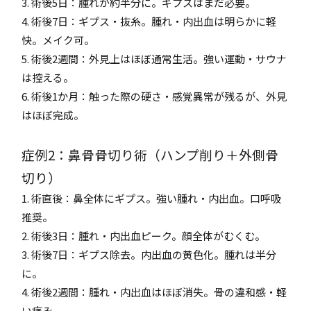
3. 術後5日：腫れが約半分に。ギプスはまだ必要。
4. 術後7日：ギプス・抜糸。腫れ・内出血は明らかに軽
快。メイク可。
5. 術後2週間：外見上はほぼ通常生活。強い運動・サウナ
は控える。
6. 術後1か月：触った際の硬さ・感覚異常が残るが、外見
はほぼ完成。
症例2：鼻骨骨切り術（ハンプ削り＋外側骨
切り）
1. 術直後：鼻全体にギプス。強い腫れ・内出血。口呼吸
推奨。
2. 術後3日：腫れ・内出血ピーク。顔全体がむくむ。
3. 術後7日：ギプス除去。内出血の黄色化。腫れは半分
に。
4. 術後2週間：腫れ・内出血はほぼ消失。骨の違和感・軽
い痛み。