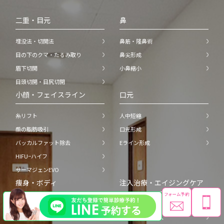
二重・目元
鼻
埋没法・切開法
鼻筋・隆鼻術
目の下のクマ・たるみ取り
鼻尖形成
眉下切開
小鼻縮小
目頭切開・目尻切開
小顔・フェイスライン
口元
糸リフト
人中短縮
顔の脂肪吸引
口元形成
バッカルファット除去
Eライン形成
HIFU−ハイフ
サーマジェンEVO
痩身・ボディ
注入治療・エイジングケア
脂肪吸引注射・溶解注射
ボトックス注射
EMS・脂肪冷却
ヒアルロン酸注入