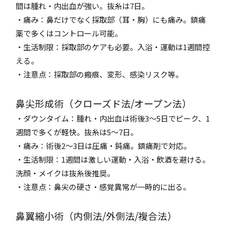
間は腫れ・内出血が強い。抜糸は7日。
・痛み：鼻だけでなく採取部（耳・胸）にも痛み。鎮痛
薬で多くはコントロール可能。
・生活制限：採取部のケアも必要。入浴・運動は1週間控
える。
・注意点：採取部の瘢痕、変形、感染リスク等。
鼻尖形成術（クローズド法/オープン法）
・ダウンタイム：腫れ・内出血は術後3～5日でピーク、1
週間で多くが軽快。抜糸は5～7日。
・痛み：術後2～3日は圧痛・鈍痛。鎮痛剤で対応。
・生活制限：1週間は激しい運動・入浴・飲酒を避ける。
洗顔・メイクは抜糸後推奨。
・注意点：鼻尖の硬さ・感覚異常が一時的に出る。
鼻翼縮小術（内側法/外側法/複合法）