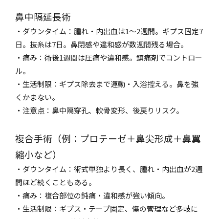
鼻中隔延長術
・ダウンタイム：腫れ・内出血は1～2週間。ギプス固定7
日。抜糸は7日。鼻閉感や違和感が数週間残る場合。
・痛み：術後1週間は圧痛や違和感。鎮痛剤でコントロー
ル。
・生活制限：ギプス除去まで運動・入浴控える。鼻を強
くかまない。
・注意点：鼻中隔穿孔、軟骨変形、後戻りリスク。
複合手術（例：プロテーゼ＋鼻尖形成＋鼻翼
縮小など）
・ダウンタイム：術式単独より長く、腫れ・内出血が2週
間ほど続くこともある。
・痛み：複合部位の鈍痛・違和感が強い傾向。
・生活制限：ギプス・テープ固定、傷の管理など多岐に