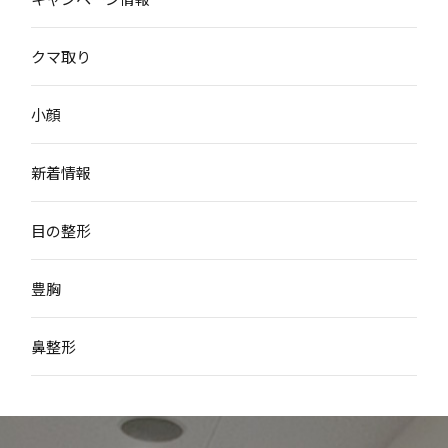
クマ取り
小顔
新着情報
目の整形
豊胸
鼻整形