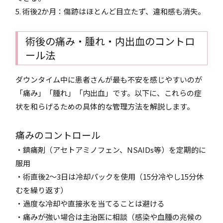
5. 術後2か月：傷跡はほとんど目立たず、違和感も消失。
術後の痛み・腫れ・内出血のコントロ
ール法
ダウンタイム中に患者さんが最も不安を感じやすいのが
「痛み」「腫れ」「内出血」です。以下に、これらの症
状を和らげるための具体的な管理方法を解説します。
痛みのコントロール
・鎮痛剤（アセトアミノフェン、NSAIDs等）を定期的に
服用
・術直後2～3日は冷却パックを使用（15分冷やし15分休
むを繰り返す）
・過度な冷却や直接氷を当てることは避ける
・痛みが強い場合は主治医に相談（感染や血腫の兆候の