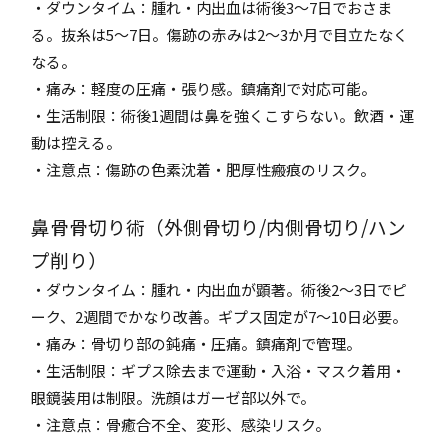
・ダウンタイム：腫れ・内出血は術後3～7日でおさま
る。抜糸は5～7日。傷跡の赤みは2～3か月で目立たなく
なる。
・痛み：軽度の圧痛・張り感。鎮痛剤で対応可能。
・生活制限：術後1週間は鼻を強くこすらない。飲酒・運
動は控える。
・注意点：傷跡の色素沈着・肥厚性瘢痕のリスク。
鼻骨骨切り術（外側骨切り/内側骨切り/ハン
プ削り）
・ダウンタイム：腫れ・内出血が顕著。術後2～3日でピ
ーク、2週間でかなり改善。ギプス固定が7～10日必要。
・痛み：骨切り部の鈍痛・圧痛。鎮痛剤で管理。
・生活制限：ギプス除去まで運動・入浴・マスク着用・
眼鏡装用は制限。洗顔はガーゼ部以外で。
・注意点：骨癒合不全、変形、感染リスク。