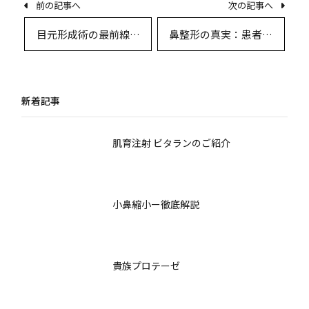
前の記事へ
次の記事へ
目元形成術の最前線：
鼻整形の真実：患者体
最新術式の比較とデザ
験談とQ&Aでわかる施
イン戦略
術の全貌
新着記事
肌育注射 ビタランのご紹介
小鼻縮小ー徹底解説
貴族プロテーゼ