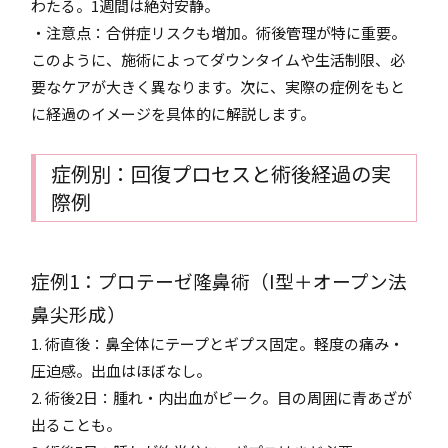
わたる。1週間は絶対安静。
・注意点：合併症リスクも増加。術後管理が特に重要。
このように、施術によってダウンタイムや生活制限、必
要なケアが大きく異なります。次に、実際の症例をもと
に経過のイメージを具体的に解説します。
症例別：回復プロセスと術後経過の実
際例
症例1：プロテーゼ隆鼻術（I型＋オープン法
鼻尖形成）
1. 術直後：鼻全体にテープとギプス固定。軽度の痛み・
圧迫感。出血はほぼなし。
2. 術後2日：腫れ・内出血がピーク。目の周囲に青あざが
出ることも。