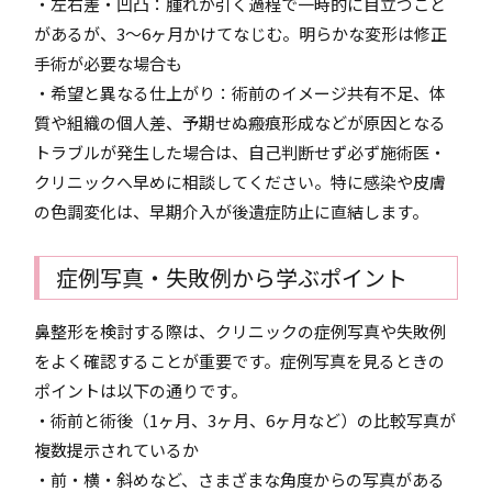
・左右差・凹凸：腫れが引く過程で一時的に目立つこと
があるが、3～6ヶ月かけてなじむ。明らかな変形は修正
手術が必要な場合も
・希望と異なる仕上がり：術前のイメージ共有不足、体
質や組織の個人差、予期せぬ瘢痕形成などが原因となる
トラブルが発生した場合は、自己判断せず必ず施術医・
クリニックへ早めに相談してください。特に感染や皮膚
の色調変化は、早期介入が後遺症防止に直結します。
症例写真・失敗例から学ぶポイント
鼻整形を検討する際は、クリニックの症例写真や失敗例
をよく確認することが重要です。症例写真を見るときの
ポイントは以下の通りです。
・術前と術後（1ヶ月、3ヶ月、6ヶ月など）の比較写真が
複数提示されているか
・前・横・斜めなど、さまざまな角度からの写真がある