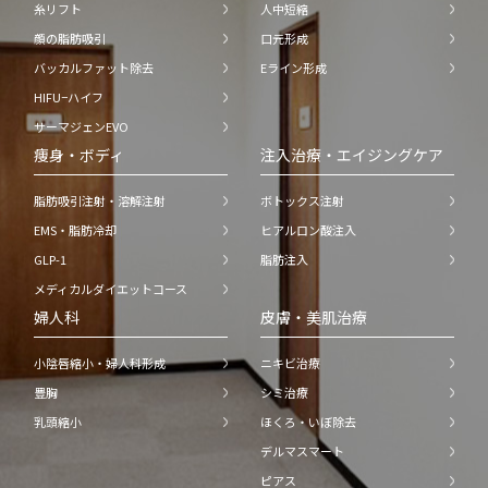
糸リフト
人中短縮
顔の脂肪吸引
口元形成
バッカルファット除去
Eライン形成
HIFU−ハイフ
サーマジェンEVO
痩身・ボディ
注入治療・エイジングケア
脂肪吸引注射・溶解注射
ボトックス注射
EMS・脂肪冷却
ヒアルロン酸注入
GLP-1
脂肪注入
メディカルダイエットコース
婦人科
皮膚・美肌治療
小陰唇縮小・婦人科形成
ニキビ治療
豊胸
シミ治療
乳頭縮小
ほくろ・いぼ除去
デルマスマート
ピアス