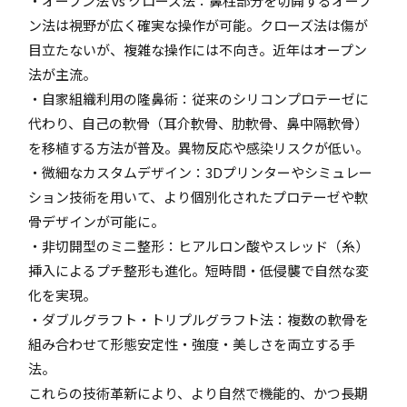
・オープン法 vs クローズ法：鼻柱部分を切開するオープ
ン法は視野が広く確実な操作が可能。クローズ法は傷が
目立たないが、複雑な操作には不向き。近年はオープン
法が主流。
・自家組織利用の隆鼻術：従来のシリコンプロテーゼに
代わり、自己の軟骨（耳介軟骨、肋軟骨、鼻中隔軟骨）
を移植する方法が普及。異物反応や感染リスクが低い。
・微細なカスタムデザイン：3Dプリンターやシミュレー
ション技術を用いて、より個別化されたプロテーゼや軟
骨デザインが可能に。
・非切開型のミニ整形：ヒアルロン酸やスレッド（糸）
挿入によるプチ整形も進化。短時間・低侵襲で自然な変
化を実現。
・ダブルグラフト・トリプルグラフト法：複数の軟骨を
組み合わせて形態安定性・強度・美しさを両立する手
法。
これらの技術革新により、より自然で機能的、かつ長期