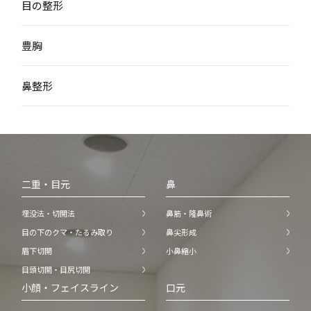
目の整形
豊胸
鼻整形
二重・目元
鼻
埋没法・切開法
鼻筋・隆鼻術
目の下のクマ・たるみ取り
鼻尖形成
眉下切開
小鼻縮小
目頭切開・目尻切開
小顔・フェイスライン
口元