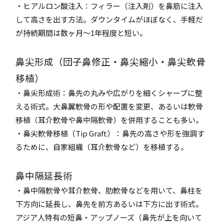
・ヒアルロン酸注入：フィラー（注入剤）を鼻筋に注入
して高さを出す方法。ダウンタイムがほぼなく、手軽だ
が持続期間は数ヶ月～1年程度と短い。
鼻尖形成（団子鼻修正・鼻尖縮小・鼻尖軟骨
移植）
・鼻尖形成術：鼻先の丸みや広がりを細くシャープに整
える術式。大鼻翼軟骨の形や配置を変更、あるいは軟骨
移植（耳介軟骨や鼻中隔軟骨）を併用することも多い。
・鼻尖軟骨移植（Tip Graft）：鼻先の高さや形を強調す
るために、自家組織（耳介軟骨など）を移植する。
鼻中隔延長術
・鼻中隔軟骨や耳介軟骨、肋軟骨などを用いて、鼻柱を
下方向に延長し、鼻先を前方あるいは下方に出す術式。
アジア人特有の短鼻・アップノーズ（鼻先が上を向いて