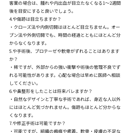
客業の場合は、腫れや内出血が目立たなくなる1～2週間
後を目安にすると良いでしょう。
4.や傷跡は目立ちますか？
・クローズ法や内側切開はほとんど目立ちません。オー
プン法や外側切開でも、時間の経過とともにほとんど分
からなくなります。
5.や手術後、プロテーゼや軟骨がずれることはあります
か？
・稀ですが、外部からの強い衝撃や術後の管理不良でず
れる可能性があります。心配な場合は早めに医師へ相談
してください。
6.や鼻整形をしたことは将来バレますか？
・自然なデザインと丁寧な手術であれば、身近な人以外
にはほとんど気づかれません。傷跡もほとんど分からな
くなります。
7.や修正手術は可能ですか？
・可能ですが、組織の瘢痕や癒着、軟骨・皮膚の不足な