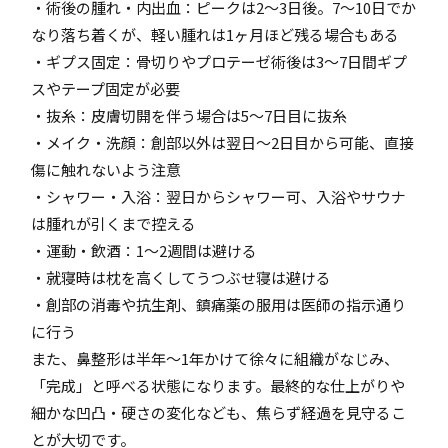
・術後の腫れ・内出血：ピークは2～3日後。7～10日でか
なり落ち着くが、軽い腫れは1ヶ月ほど残る場合もある
・ギプス固定：骨切りやプロテーゼ術後は3～7日間ギプ
スやテープ固定が必要
・抜糸：皮膚切開を伴う場合は5～7日目に抜糸
・メイク・洗顔：創部以外は翌日～2日目から可能、直接
傷に触れないよう注意
・シャワー・入浴：翌日からシャワー可、入浴やサウナ
は腫れが引くまで控える
・運動・飲酒：1～2週間は避ける
・就寝時は枕を高くしてうつぶせ寝は避ける
・創部の消毒や抗生剤、鎮痛薬の服用は医師の指示通り
に行う
また、鼻整形は半年～1年かけて徐々に組織がなじみ、
「完成」と呼べる状態になります。最終的な仕上がりや
細かな凹凸・硬さの変化なども、焦らず経過を見守るこ
とが大切です。