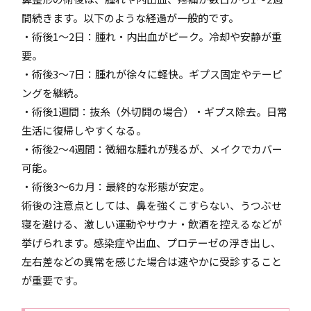
間続きます。以下のような経過が一般的です。
・術後1～2日：腫れ・内出血がピーク。冷却や安静が重
要。
・術後3～7日：腫れが徐々に軽快。ギプス固定やテーピ
ングを継続。
・術後1週間：抜糸（外切開の場合）・ギプス除去。日常
生活に復帰しやすくなる。
・術後2～4週間：微細な腫れが残るが、メイクでカバー
可能。
・術後3～6カ月：最終的な形態が安定。
術後の注意点としては、鼻を強くこすらない、うつぶせ
寝を避ける、激しい運動やサウナ・飲酒を控えるなどが
挙げられます。感染症や出血、プロテーゼの浮き出し、
左右差などの異常を感じた場合は速やかに受診すること
が重要です。