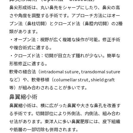
鼻尖形成術は、丸い鼻先をシャープにしたり、鼻尖の高
さや角度を調整する手術です。アプローチ方法にはオー
プン法（鼻柱切開）とクローズド法（鼻腔内切開）の2種
類があります。
・オープン法：視野が広く複雑な操作が可能。修正手術
や複合術式に適する。
・クローズド法：切開が目立たず腫れが少ない。簡単な
形態修正に適する。
軟骨の縫合法（intradomal suture, transdomal suture
など）や、軟骨移植（columellar strut, shield graft
等）が組み合わされることが多いです。
鼻翼縮小術
鼻翼縮小術は、横に広がった鼻翼や大きな鼻孔を改善す
る手術です。切開部位により外側法、内側法、組み合わ
せ法があります。東洋人に多い鼻翼肥厚には、皮下組織
や筋層の一部切除も併用されます。