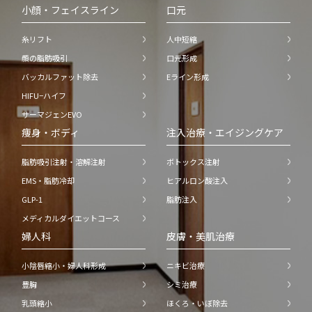
小顔・フェイスライン
口元
糸リフト
人中短縮
顔の脂肪吸引
口元形成
バッカルファット除去
Eライン形成
HIFU−ハイフ
サーマジェンEVO
痩身・ボディ
注入治療・エイジングケア
脂肪吸引注射・溶解注射
ボトックス注射
EMS・脂肪冷却
ヒアルロン酸注入
GLP-1
脂肪注入
メディカルダイエットコース
婦人科
皮膚・美肌治療
小陰唇縮小・婦人科形成
ニキビ治療
豊胸
シミ治療
乳頭縮小
ほくろ・いぼ除去