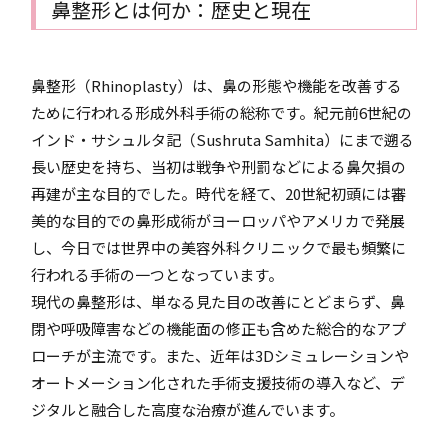
鼻整形とは何か：歴史と現在
鼻整形（Rhinoplasty）は、鼻の形態や機能を改善する
ために行われる形成外科手術の総称です。紀元前6世紀の
インド・サシュルタ記（Sushruta Samhita）にまで遡る
長い歴史を持ち、当初は戦争や刑罰などによる鼻欠損の
再建が主な目的でした。時代を経て、20世紀初頭には審
美的な目的での鼻形成術がヨーロッパやアメリカで発展
し、今日では世界中の美容外科クリニックで最も頻繁に
行われる手術の一つとなっています。
現代の鼻整形は、単なる見た目の改善にとどまらず、鼻
閉や呼吸障害などの機能面の修正も含めた総合的なアプ
ローチが主流です。また、近年は3Dシミュレーションや
オートメーション化された手術支援技術の導入など、デ
ジタルと融合した高度な治療が進んでいます。