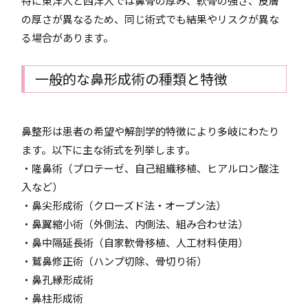
特に東洋人と西洋人では鼻骨の厚み、軟骨の強さ、皮膚
の厚さが異なるため、同じ術式でも結果やリスクが異な
る場合があります。
一般的な鼻形成術の種類と特徴
鼻整形は患者の希望や解剖学的特徴により多岐にわたり
ます。以下に主な術式を列挙します。
・隆鼻術（プロテーゼ、自己組織移植、ヒアルロン酸注
入など）
・鼻尖形成術（クローズド法・オープン法）
・鼻翼縮小術（外側法、内側法、組み合わせ法）
・鼻中隔延長術（自家軟骨移植、人工材料使用）
・鷲鼻修正術（ハンプ切除、骨切り術）
・鼻孔縁形成術
・鼻柱形成術