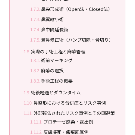
鼻尖形成術（Open法・Closed法）
鼻翼縮小術
鼻中隔延長術
鷲鼻修正術（ハンプ切除・骨切り）
実際の手術工程と麻酔管理
術前マーキング
麻酔の選択
手術工程の概要
術後経過とダウンタイム
鼻整形における合併症とリスク事例
外部報告されたリスク事例とその回避策
プロテーゼ感染・露出例
皮膚壊死・瘢痕肥厚例