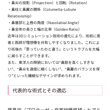
・鼻尖の投影（Projection）と回転（Rotation）
・鼻柱と鼻翼の関係（Columella-Lobule
Relationship）
・鼻基部と上唇の角度（Nasolabial Angle）
・鼻全体の長さと幅の比率（Golden Ratio）
近年は3Dシミュレーション技術の進化により、術前に患
者と医師が理想像を共有しやすくなりました。これによ
り術後の「思っていたのと違う」というトラブルを大幅
に減らすことができます。
また、東洋人の顔貌においては“鼻筋を高くしすぎな
い”、“鼻尖を過度に細くしない”、“鼻翼のバランスを保
つ”といった繊細なデザインが求められます。
代表的な術式とその適応
隆鼻術（プロテーゼ・自家組織移植・ヒアル