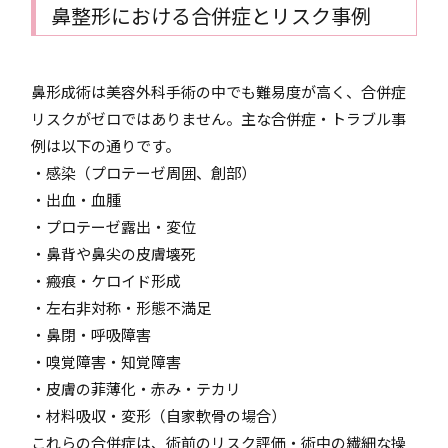
鼻整形における合併症とリスク事例
鼻形成術は美容外科手術の中でも難易度が高く、合併症
リスクがゼロではありません。主な合併症・トラブル事
例は以下の通りです。
・感染（プロテーゼ周囲、創部）
・出血・血腫
・プロテーゼ露出・変位
・鼻背や鼻尖の皮膚壊死
・瘢痕・ケロイド形成
・左右非対称・形態不満足
・鼻閉・呼吸障害
・嗅覚障害・知覚障害
・皮膚の菲薄化・赤み・テカリ
・材料吸収・変形（自家軟骨の場合）
これらの合併症は、術前のリスク評価・術中の繊細な操