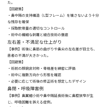
た。
【回避策】
・鼻中隔の支持構造（L型フレーム）を壊さないよう十分
な残存を確保
・採取軟骨量の適切なコントロール
・術中の繊細な剥離と縫合技術の徹底
左右差・不満足な仕上がり
【事例】術後に鼻筋の曲がりや鼻尖の左右差が目立ち、
患者の不満が大きかった。
【回避策】
・術前の顔貌非対称・骨格差を綿密に評価
・術中に複数方向から形態を確認
・必要に応じて術後の修正術を想定したデザイン
鼻閉・呼吸障害例
【事例】鼻翼縮小術や鼻中隔延長術後に鼻腔狭窄が生
じ、呼吸困難を訴える症例。