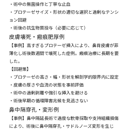
・術中の無菌操作と丁寧な止血
・プロテーゼサイズ・形状の適切な選択と過剰なテンシ
ョン回避
・術後の抗生物質投与（必要に応じて）
皮膚壊死・瘢痕肥厚例
【事例】高すぎるプロテーゼ挿入により、鼻背皮膚が菲
薄化し術後数週間で壊死した症例。瘢痕治療に長期を要
した。
【回避策】
・プロテーゼの高さ・幅・形状を解剖学的限界内に設定
・皮膚の厚さや血流の状態を事前評価
・術中の過剰剥離や強引な挿入を避ける
・術後早期の循環障害兆候を見逃さない
鼻中隔穿孔・変形例
【事例】鼻中隔延長術で過度な軟骨採取や支持組織損傷
により、術後に鼻中隔穿孔・サドルノーズ変形を生じ