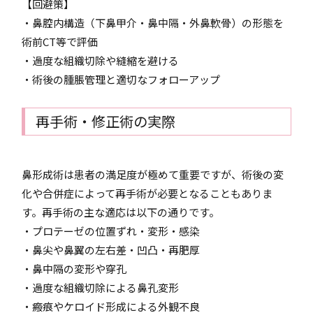
【回避策】
・鼻腔内構造（下鼻甲介・鼻中隔・外鼻軟骨）の形態を
術前CT等で評価
・過度な組織切除や縫縮を避ける
・術後の腫脹管理と適切なフォローアップ
再手術・修正術の実際
鼻形成術は患者の満足度が極めて重要ですが、術後の変
化や合併症によって再手術が必要となることもありま
す。再手術の主な適応は以下の通りです。
・プロテーゼの位置ずれ・変形・感染
・鼻尖や鼻翼の左右差・凹凸・再肥厚
・鼻中隔の変形や穿孔
・過度な組織切除による鼻孔変形
・瘢痕やケロイド形成による外観不良