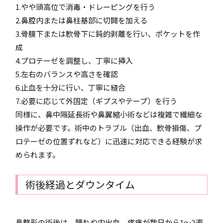
1.やや頭高位で消毒・ドレーピングを行う
2.鼻腔内または鼻柱基部に切開を加える
3.骨膜下または軟骨下に鈍的剥離を行い、ポケットを作
成
4.プロテーゼを調整し、丁寧に挿入
5.左右のバランスや高さを確認
6.止血を十分に行い、丁寧に縫合
7.必要に応じて外固定（ギプスやテープ）を行う
同様に、鼻中隔延長術や鼻翼縮小術などは複雑で繊細な
操作が必要です。術中のトラブル（出血、軟骨損傷、プ
ロテーゼの位置ずれなど）に迅速に対応できる経験が求
められます。
術後経過とダウンタイム
鼻整形の術後は、腫れや内出血、疼痛が数日から1～2週