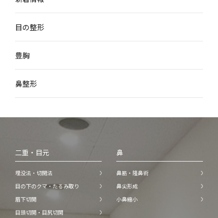
目の整形
豊胸
鼻整形
二重・目元
鼻
埋没法・切開法
鼻筋・隆鼻術
目の下のクマ・たるみ取り
鼻尖形成
眉下切開
小鼻縮小
目頭切開・目尻切開