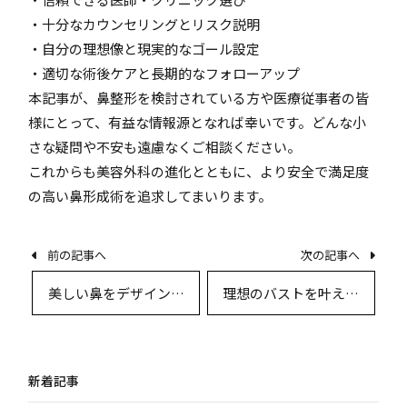
・十分なカウンセリングとリスク説明
・自分の理想像と現実的なゴール設定
・適切な術後ケアと長期的なフォローアップ
本記事が、鼻整形を検討されている方や医療従事者の皆
様にとって、有益な情報源となれば幸いです。どんな小
さな疑問や不安も遠慮なくご相談ください。
これからも美容外科の進化とともに、より安全で満足度
の高い鼻形成術を追求してまいります。
前の記事へ
次の記事へ
美しい鼻をデザインす
理想のバストを叶える
る最前線：鼻整形の術
豊胸手術徹底解説：イ
式・効果・リスクを徹
ンプラントと脂肪注入
底解説
の違い・効果・リスク
新着記事