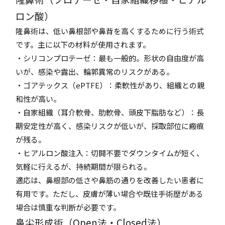
ロン酸）
隆鼻術は、低い鼻根部や鼻背を高くするために行う術式
です。主に以下の材料が使用されます。
・シリコンプロテーゼ：最も一般的。形状の自由度が高
いが、感染や露出、輪郭異常のリスクがある。
・ゴアテックス（ePTFE）：柔軟性があり、組織との親
和性が高い。
・自家組織（耳介軟骨、肋軟骨、頭皮下脂肪など）：長
期安定性が高く、感染リスクが低いが、採取部位に瘢痕
が残る。
・ヒアルロン酸注入：切開不要でダウンタイムが短く、
気軽に行えるが、持続期間が限られる。
適応は、鼻根部の低さや鼻筋の通りを改善したい患者に
有用です。ただし、皮膚が薄い場合や既往手術歴がある
場合は慎重な判断が必要です。
鼻尖形成術（Open法・Closed法）