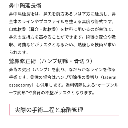
鼻中隔延長術
鼻中隔延長術は、鼻尖を前方あるいは下方に延長し、鼻
全体のラインやプロファイルを整える高度な術式です。
自家軟骨（耳介・肋軟骨）を材料に用いるのが主流で、
鼻先の支持力を高めることができます。術後の変位や吸
収、湾曲などがリスクとなるため、熟練した技術が求め
られます。
鷲鼻修正術（ハンプ切除・骨切り）
鼻背の突出（ハンプ）を削り、なだらかなラインを作る
手術です。骨性の場合はハンプ切除後の骨切り（lateral
osteotomy）も併用します。過剰切除による“オープンル
ーフ変形”や鼻背の不整がリスクとなります。
実際の手術工程と麻酔管理