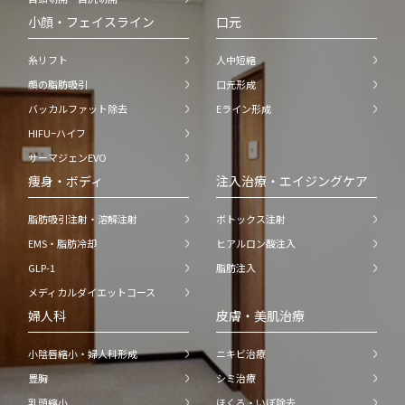
小顔・フェイスライン
口元
糸リフト
人中短縮
顔の脂肪吸引
口元形成
バッカルファット除去
Eライン形成
HIFU−ハイフ
サーマジェンEVO
痩身・ボディ
注入治療・エイジングケア
脂肪吸引注射・溶解注射
ボトックス注射
EMS・脂肪冷却
ヒアルロン酸注入
GLP-1
脂肪注入
メディカルダイエットコース
婦人科
皮膚・美肌治療
小陰唇縮小・婦人科形成
ニキビ治療
豊胸
シミ治療
乳頭縮小
ほくろ・いぼ除去