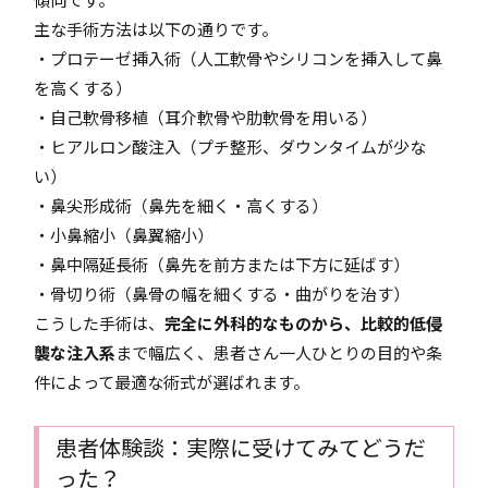
主な手術方法は以下の通りです。
・プロテーゼ挿入術（人工軟骨やシリコンを挿入して鼻
を高くする）
・自己軟骨移植（耳介軟骨や肋軟骨を用いる）
・ヒアルロン酸注入（プチ整形、ダウンタイムが少な
い）
・鼻尖形成術（鼻先を細く・高くする）
・小鼻縮小（鼻翼縮小）
・鼻中隔延長術（鼻先を前方または下方に延ばす）
・骨切り術（鼻骨の幅を細くする・曲がりを治す）
こうした手術は、
完全に外科的なものから、比較的低侵
襲な注入系
まで幅広く、患者さん一人ひとりの目的や条
件によって最適な術式が選ばれます。
患者体験談：実際に受けてみてどうだ
った？