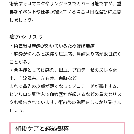
術後すぐはマスクやサングラスでカバー可能ですが、
重
要なイベントや仕事
が控えている場合は日程選びに注意
しましょう。
痛みやリスク
・術直後は麻酔が効いているためほぼ無痛
・麻酔が切れると鈍痛や圧迫感、鼻詰まり感が数日続く
ことが多い
・合併症としては感染、出血、プロテーゼのズレや露
出、血流障害、左右差、傷跡など
まれに鼻先の皮膚が薄くなってプロテーゼが露出する、
ヒアルロン酸注入で血管塞栓が起きるなどの重大なリス
クも報告されています。術前後の説明をしっかり受けま
しょう。
術後ケアと経過観察