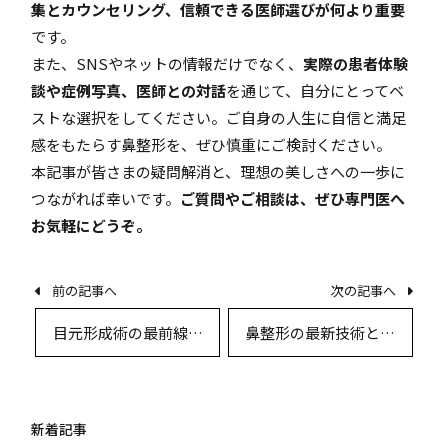
集とカウンセリング、信頼できる医師選びが何より重要
です。
また、SNSやネットの情報だけでなく、
実際の患者体験
談や症例写真、医師との対話
を通じて、自分にとってベ
ストな選択をしてください。ご自身の人生に自信と満足
感をもたらす鼻整形を、ぜひ慎重にご検討ください。
本記事が皆さまの疑問解消と、理想の美しさへの一歩に
つながれば幸いです。
ご質問やご相談は、ぜひ専門医へ
お気軽にどうぞ。
前の記事へ
次の記事へ
目元形成術の最前線：
鼻整形の最新技術とリ
外部リスク事例と安全
スク管理：専門医が語
性向上のための実践的
る安全なアプローチ
アプローチ
新着記事