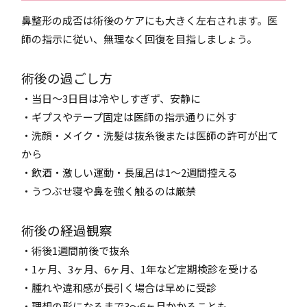
鼻整形の成否は術後のケアにも大きく左右されます。医
師の指示に従い、無理なく回復を目指しましょう。
術後の過ごし方
・当日～3日目は冷やしすぎず、安静に
・ギプスやテープ固定は医師の指示通りに外す
・洗顔・メイク・洗髪は抜糸後または医師の許可が出て
から
・飲酒・激しい運動・長風呂は1～2週間控える
・うつぶせ寝や鼻を強く触るのは厳禁
術後の経過観察
・術後1週間前後で抜糸
・1ヶ月、3ヶ月、6ヶ月、1年など定期検診を受ける
・腫れや違和感が長引く場合は早めに受診
・理想の形になるまで3～6ヶ月かかることも