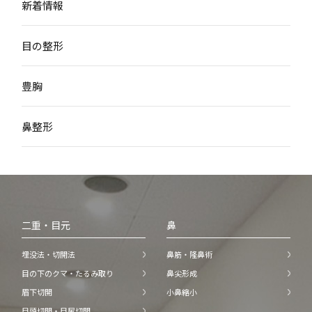
新着情報
目の整形
豊胸
鼻整形
二重・目元
鼻
埋没法・切開法
鼻筋・隆鼻術
目の下のクマ・たるみ取り
鼻尖形成
眉下切開
小鼻縮小
目頭切開・目尻切開