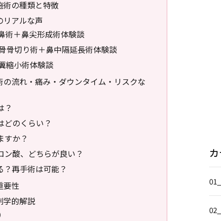
施術の種類と特徴
のリアルな声
隆鼻術＋鼻尖形成術体験談
鼻骨骨切り術＋鼻中隔延長術体験談
鼻翼縮小術体験談
術の流れ・痛み・ダウンタイム・リスクな
は？
ムはどのくらい？
りますか？
カ
ルロン酸、どちらが良い？
きる？再手術は可能？
01
重要性
剖学的解説
02
）