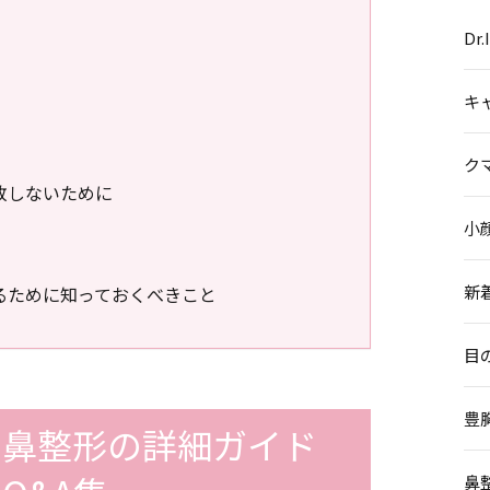
Dr
キ
ク
敗しないために
小
新
るために知っておくべきこと
目
豊
：鼻整形の詳細ガイド
鼻