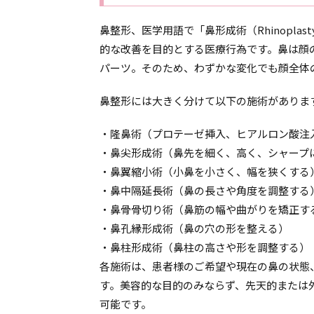
鼻整形、医学用語で「鼻形成術（Rhinopl
的な改善を目的とする医療行為です。鼻は顔
パーツ。そのため、わずかな変化でも顔全体
鼻整形には大きく分けて以下の施術がありま
・隆鼻術（プロテーゼ挿入、ヒアルロン酸注
・鼻尖形成術（鼻先を細く、高く、シャープ
・鼻翼縮小術（小鼻を小さく、幅を狭くする
・鼻中隔延長術（鼻の長さや角度を調整する
・鼻骨骨切り術（鼻筋の幅や曲がりを矯正す
・鼻孔縁形成術（鼻の穴の形を整える）
・鼻柱形成術（鼻柱の高さや形を調整する）
各施術は、患者様のご希望や現在の鼻の状態
す。美容的な目的のみならず、先天的または
可能です。