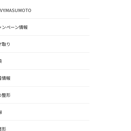
.IVY.MASUMOTO
ャンペーン情報
マ取り
顔
着情報
の整形
胸
整形