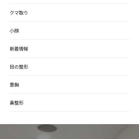
クマ取り
小顔
新着情報
目の整形
豊胸
鼻整形