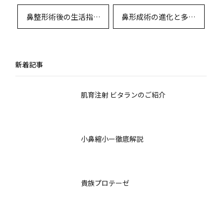
鼻整形術後の生活指導
鼻形成術の進化と多様
と回復を最大化するた
な術式：解剖学・デザ
めの実践ガイド
イン・リスク徹底比較
新着記事
肌育注射 ビタランのご紹介
小鼻縮小ー徹底解説
貴族プロテーゼ