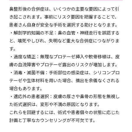
鼻整形後の合併症は、いくつかの主要な要因によって引
き起こされます。事前にリスク要因を把握することで、
患者さん自身が安全な手術を選択する助けとなります。
・解剖学的知識の不足：鼻の血管・神経走行を誤認する
と、壊死やしびれ、失明など重大な合併症につながりま
す。
・過度な矯正：無理なプロテーゼ挿入や軟骨移植は、皮
膚の血流障害やプロテーゼ露出のリスクが増加します。
・消毒・滅菌不備：手術部位の感染症は、シリコンプロ
テーゼや生体材料を用いた場合、摘出を余儀なくされる
場合もあります。
・適応外の患者選択：皮膚の厚さや鼻骨の形態を無視し
た術式選択は、変形や不満の原因となります。
これらを回避するには、術式や患者個々の状態に応じた
計画と丁寧なカウンセリングが不可欠です。