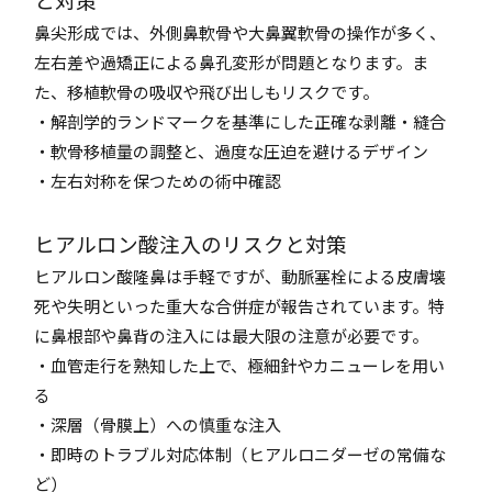
鼻尖形成では、外側鼻軟骨や大鼻翼軟骨の操作が多く、
左右差や過矯正による鼻孔変形が問題となります。ま
た、移植軟骨の吸収や飛び出しもリスクです。
・解剖学的ランドマークを基準にした正確な剥離・縫合
・軟骨移植量の調整と、過度な圧迫を避けるデザイン
・左右対称を保つための術中確認
ヒアルロン酸注入のリスクと対策
ヒアルロン酸隆鼻は手軽ですが、動脈塞栓による皮膚壊
死や失明といった重大な合併症が報告されています。特
に鼻根部や鼻背の注入には最大限の注意が必要です。
・血管走行を熟知した上で、極細針やカニューレを用い
る
・深層（骨膜上）への慎重な注入
・即時のトラブル対応体制（ヒアルロニダーゼの常備な
ど）