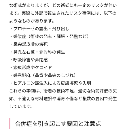
な術式がありますが、どの術式にも一定のリスクが伴い
ます。実際に外部で報告されたリスク事例には、以下の
ようなものがあります。
・プロテーゼの露出・飛び出し
・感染症（術後の発赤・腫脹・発熱など）
・鼻尖部皮膚の壊死
・鼻孔左右差・非対称の発生
・呼吸障害や鼻閉感
・瘢痕形成やケロイド
・感覚鈍麻（鼻背や鼻尖のしびれ）
・ヒアルロン酸注入による皮膚壊死や失明
これらの事例は、術者の技術不足、適切な術前評価の欠
如、不適切な材料選択や消毒不備など複数の要因で発生
しています。
合併症を引き起こす要因と注意点