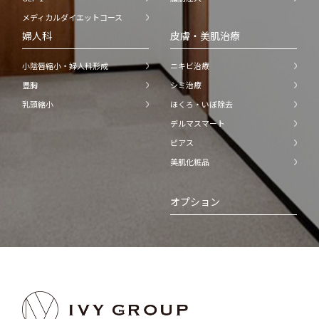
メディカルダイエットコース
婦人科
皮膚・美肌治療
小陰唇縮小・婦人科形成
ニキビ治療
豊胸
シミ治療
乳頭縮小
ほくろ・いぼ除去
デルマスマート
ピアス
美肌化粧品
オプション