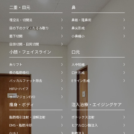
二重・目元
鼻
埋没法・切開法
鼻筋・隆鼻術
目の下のクマ・たるみ取り
鼻尖形成
眉下切開
小鼻縮小
目頭切開・目尻切開
小顔・フェイスライン
口元
糸リフト
人中短縮
顔の脂肪吸引
口元形成
バッカルファット除去
Eライン形成
HIFU−ハイフ
サーマジェンEVO
痩身・ボディ
注入治療・エイジングケア
脂肪吸引注射・溶解注射
ボトックス注射
EMS・脂肪冷却
ヒアルロン酸注入
GLP-1
脂肪注入