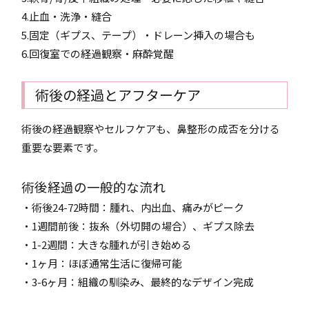
4.止血・洗浄・縫合
5.固定（ギプス、テープ）・ドレーン挿入の場合も
6.回復室での経過観察・麻酔覚醒
術後の経過とアフターケア
術後の経過観察やセルフケアも、鼻整形の成否を分ける
重要な要素です。
術後経過の一般的な流れ
・術後24-72時間：腫れ、内出血、痛みがピーク
・1週間前後：抜糸（外切開の場合）、ギプス除去
・1-2週間：大きな腫れが引き始める
・1ヶ月：ほぼ通常生活に復帰可能
・3-6ヶ月：組織の馴染み、最終的なデザイン完成