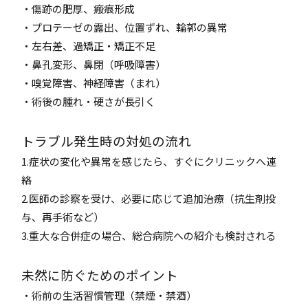
・傷跡の肥厚、瘢痕形成
・プロテーゼの露出、位置ずれ、輪郭の異常
・左右差、過矯正・矯正不足
・鼻孔変形、鼻閉（呼吸障害）
・嗅覚障害、神経障害（まれ）
・術後の腫れ・硬さが長引く
トラブル発生時の対処の流れ
1.症状の変化や異常を感じたら、すぐにクリニックへ連
絡
2.医師の診察を受け、必要に応じて追加治療（抗生剤投
与、再手術など）
3.重大な合併症の場合、総合病院への紹介も検討される
未然に防ぐためのポイント
・術前の生活習慣管理（禁煙・禁酒）