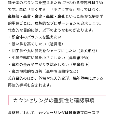
顔全体のバランスを整えるために行われる美容外科手術
です。単に「高くする」「小さくする」だけではなく、
鼻根部・鼻背・鼻尖・鼻翼・鼻孔
といった細かな解剖学
的単位ごとに、理想的なプロポーションを追求します。
代表的な目的には、以下のようなものがあります。
・顔全体のバランスを整えたい
・低い鼻を高くしたい（隆鼻術）
・団子鼻や丸い鼻先をシャープにしたい（鼻尖形成）
・小鼻や幅広い鼻を小さくしたい（鼻翼縮小術）
・鼻筋の歪みや曲がりを矯正したい（斜鼻修正）
・鼻の機能的な改善（鼻中隔湾曲症など）
美容目的のほか、外傷や先天的変形、機能障害に対する
再建的手術も含まれます。
カウンセリングの重要性と確認事項
鼻整形において、
カウンセリングは最重要プロセス
で