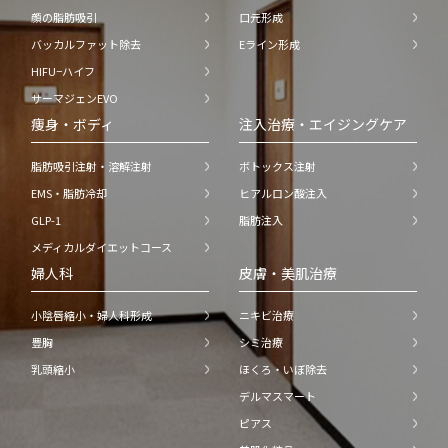
顔の脂肪吸引
口元形成
バッカルファット除去
Eライン形成
HIFU−ハイフ
サーマジェンEVO
痩身・ボディ
注入治療・エイジングケア
脂肪吸引注射・溶解注射
ボトックス注射
EMS・脂肪冷却
ヒアルロン酸注入
GLP-1
脂肪注入
メディカルダイエットコース
婦人科
皮膚・美肌治療
小陰唇縮小・婦人科形成
ニキビ治療
豊胸
シミ治療
乳頭縮小
ほくろ・いぼ除去
デルマスマート
ピアス