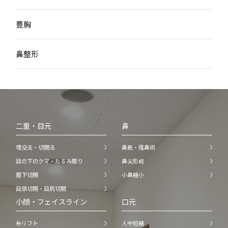
豊胸
鼻整形
二重・目元
鼻
埋没法・切開法
鼻筋・隆鼻術
目の下のクマ・たるみ取り
鼻尖形成
眉下切開
小鼻縮小
目頭切開・目尻切開
小顔・フェイスライン
口元
糸リフト
人中短縮