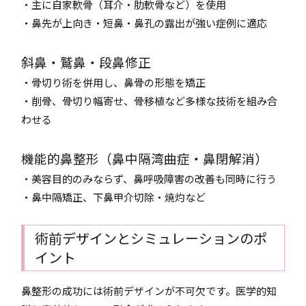
・主に自家軟骨（耳介・肋軟骨など）を使用
・鼻先が上向き・短鼻・鼻孔の露出が強い症例に適応
斜鼻・鷲鼻・段鼻修正
・骨切り術を併用し、鼻骨の形態を矯正
・削骨、骨切り幅寄せ、骨移植など多様な技術を組み合
わせる
機能的鼻整形（鼻中隔湾曲症・鼻閉解消）
・美容目的のみならず、鼻呼吸障害の改善も同時に行う
・鼻中隔矯正、下鼻甲介切除・焼灼など
術前デザインとシミュレーションのポ
イント
鼻整形の成功には術前デザインが不可欠です。医学的知