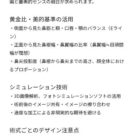
識と審美的センスの融合が求められます。
黄金比・美的基準の活用
・側面から見た鼻筋と額・口唇・顎のバランス（Eライ
ン）
・正面から見た鼻根幅・鼻翼幅の比率（鼻翼幅≒目頭間
幅が理想）
・鼻尖投影度（鼻根から鼻尖までの高さ、顔全体におけ
るプロポーション）
シミュレーション技術
・3D画像解析、フォトシミュレーションソフトの活用
・術前後のイメージ共有・イメージの擦り合わせ
・過度な加工による非現実的な期待を避ける
術式ごとのデザイン注意点