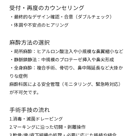
受付・再度のカウンセリング
・最終的なデザイン確認・合意（ダブルチェック）
・体調や不安点のヒアリング
麻酔方法の選択
・局所麻酔：ヒアルロン酸注入や小規模な鼻翼縮小など
・静脈鎮静法：中規模のプロテーゼ挿入や鼻尖形成
・全身麻酔：複合手術、骨切り、鼻中隔延長など大掛か
りな症例
麻酔科医による安全管理（モニタリング、緊急時対応）
が不可欠です。
手術手技の流れ
1.消毒・滅菌ドレーピング
2.マーキングに沿った切開・剥離操作
3.軟骨/骨/皮下組織の処理・必要に応じた移植や縫合