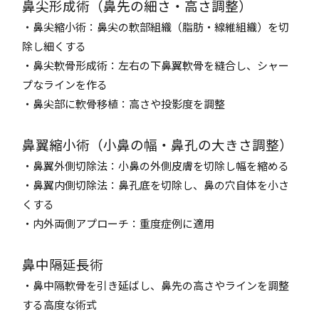
鼻尖形成術（鼻先の細さ・高さ調整）
・鼻尖縮小術：鼻尖の軟部組織（脂肪・線維組織）を切
除し細くする
・鼻尖軟骨形成術：左右の下鼻翼軟骨を縫合し、シャー
プなラインを作る
・鼻尖部に軟骨移植：高さや投影度を調整
鼻翼縮小術（小鼻の幅・鼻孔の大きさ調整）
・鼻翼外側切除法：小鼻の外側皮膚を切除し幅を縮める
・鼻翼内側切除法：鼻孔底を切除し、鼻の穴自体を小さ
くする
・内外両側アプローチ：重度症例に適用
鼻中隔延長術
・鼻中隔軟骨を引き延ばし、鼻先の高さやラインを調整
する高度な術式