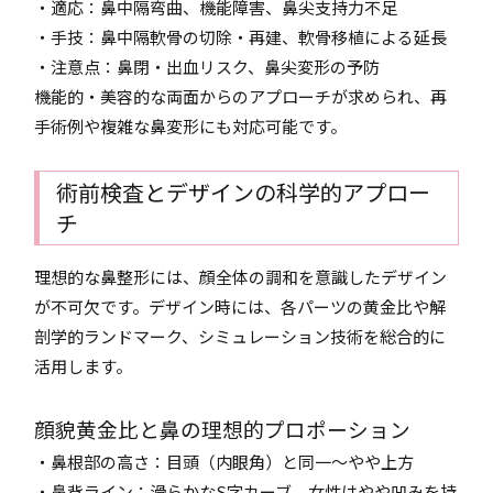
・適応：鼻中隔弯曲、機能障害、鼻尖支持力不足
・手技：鼻中隔軟骨の切除・再建、軟骨移植による延長
・注意点：鼻閉・出血リスク、鼻尖変形の予防
機能的・美容的な両面からのアプローチが求められ、再
手術例や複雑な鼻変形にも対応可能です。
術前検査とデザインの科学的アプロー
チ
理想的な鼻整形には、顔全体の調和を意識したデザイン
が不可欠です。デザイン時には、各パーツの黄金比や解
剖学的ランドマーク、シミュレーション技術を総合的に
活用します。
顔貌黄金比と鼻の理想的プロポーション
・鼻根部の高さ：目頭（内眼角）と同一～やや上方
・鼻背ライン：滑らかなS字カーブ、女性はやや凹みを持