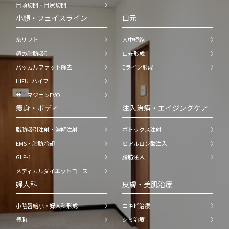
目頭切開・目尻切開
小顔・フェイスライン
口元
糸リフト
人中短縮
顔の脂肪吸引
口元形成
バッカルファット除去
Eライン形成
HIFU−ハイフ
サーマジェンEVO
痩身・ボディ
注入治療・エイジングケア
脂肪吸引注射・溶解注射
ボトックス注射
EMS・脂肪冷却
ヒアルロン酸注入
GLP-1
脂肪注入
メディカルダイエットコース
婦人科
皮膚・美肌治療
小陰唇縮小・婦人科形成
ニキビ治療
豊胸
シミ治療