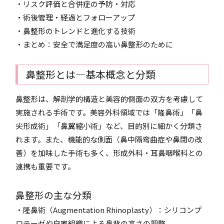
・リスク評価と合併症の予防・対応
・術後管理・経過とフォローアップ
・鼻整形のトレンドと進化する技術
・まとめ：安全で満足度の高い鼻整形のために
鼻整形とは―基本概念と分類
鼻整形は、解剖学的構造と美容的側面の双方を考慮して
実施される手術です。美容外科領域では「隆鼻術」「鼻
尖形成術」「鼻翼縮小術」など、目的別に細かく分類さ
れます。また、機能的な側面（鼻中隔弯曲症や鼻閉の改
善）を加味した手術も多く、形成外科・耳鼻咽喉科との
連携も重要です。
鼻整形の主な分類
・隆鼻術（Augmentation Rhinoplasty）：シリコンプ
ロテーゼや自家組織による鼻背の高さの調整