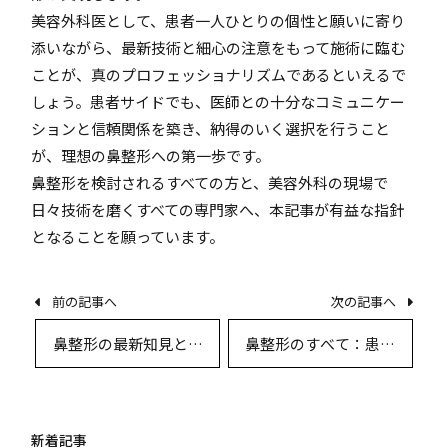
美容外科医として、患者一人ひとりの個性と願いに寄り
添いながら、最新技術と細心の注意をもって施術に臨む
ことが、真のプロフェッショナリズムであるといえるで
しょう。患者サイドでも、医師との十分なコミュニケー
ションと信頼関係を築き、納得のいく選択を行うこと
が、理想の鼻整形への第一歩です。
鼻整形を検討されるすべての方と、美容外科の現場で
日々技術を磨くすべての専門家へ、本記事が有益な指針
となることを願っています。
前の記事へ
次の記事へ
鼻整形の最新知見とリ
鼻整形のすべて：患者
スクマネジメント ― 実
体験談とリアルなQ&A
践的ガイドライン
で知る最新施術・デザ
イン・安全性
新着記事