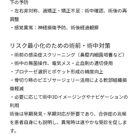
下の予防
・左右非対称、過矯正・矯正不足：術中確認、術後の再
調整
・感覚異常：神経損傷予防、術後経過観察
リスク最小化のための術前・術中対策
・術前の感染症スクリーニング（鼻腔内細菌培養など）
・術中の無菌操作、電気メス・止血剤の適切使用
・プロテーゼ選択とポケット形成の精度向上
・骨切り時のピエゾサージェリー活用による軟部組織損
傷軽減
・必要に応じて術中3Dイメージングやナビゲーションの
利用
術後は早期発見・早期対応が肝要であり、合併症の兆候
を患者自身にも説明し、異常時は速やかな受診を促しま
す。