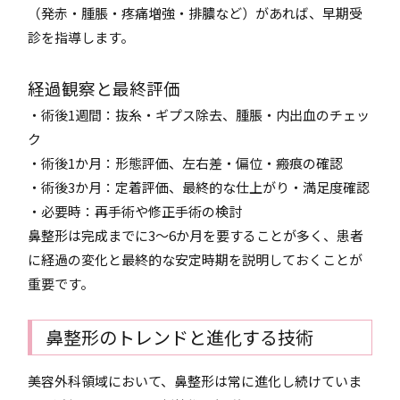
（発赤・腫脹・疼痛増強・排膿など）があれば、早期受
診を指導します。
経過観察と最終評価
・術後1週間：抜糸・ギプス除去、腫脹・内出血のチェッ
ク
・術後1か月：形態評価、左右差・偏位・瘢痕の確認
・術後3か月：定着評価、最終的な仕上がり・満足度確認
・必要時：再手術や修正手術の検討
鼻整形は完成までに3～6か月を要することが多く、患者
に経過の変化と最終的な安定時期を説明しておくことが
重要です。
鼻整形のトレンドと進化する技術
美容外科領域において、鼻整形は常に進化し続けていま