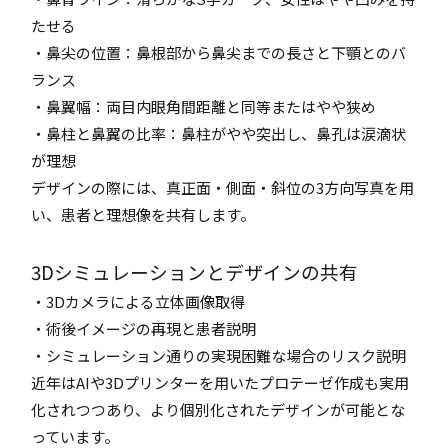
たせる
・鼻尖の位置：鼻根部から鼻尖までの長さと下顎とのバ
ランス
・鼻翼幅：両目内眼角間距離と同等またはやや狭め
・鼻柱と鼻翼の比率：鼻柱がやや突出し、鼻孔は涙滴状
が理想
デザインの際には、真正面・側面・斜位の3方向写真を用
い、患者と理想像を共有します。
3Dシミュレーションとデザインの共有
・3Dカメラによる立体画像取得
・術後イメージの再現と患者説明
・シミュレーション通りの実現困難な場合のリスク説明
近年はAIや3Dプリンターを用いたプロテーゼ作成も実用
化されつつあり、より個別化されたデザインが可能とな
っています。