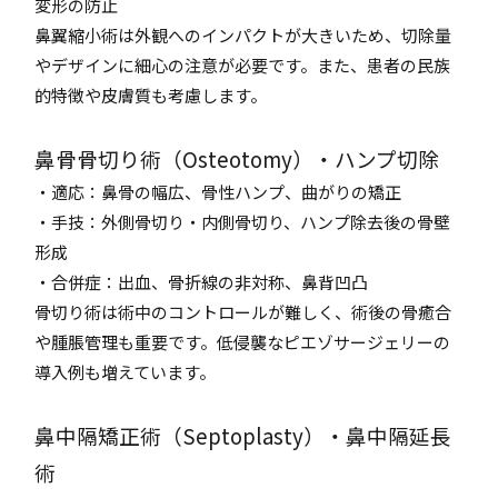
変形の防止
鼻翼縮小術は外観へのインパクトが大きいため、切除量
やデザインに細心の注意が必要です。また、患者の民族
的特徴や皮膚質も考慮します。
鼻骨骨切り術（Osteotomy）・ハンプ切除
・適応：鼻骨の幅広、骨性ハンプ、曲がりの矯正
・手技：外側骨切り・内側骨切り、ハンプ除去後の骨壁
形成
・合併症：出血、骨折線の非対称、鼻背凹凸
骨切り術は術中のコントロールが難しく、術後の骨癒合
や腫脹管理も重要です。低侵襲なピエゾサージェリーの
導入例も増えています。
鼻中隔矯正術（Septoplasty）・鼻中隔延長
術