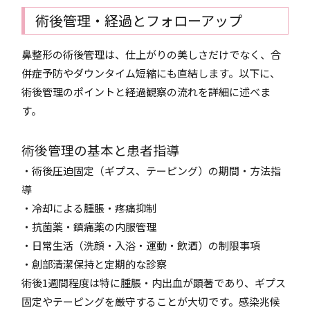
術後管理・経過とフォローアップ
鼻整形の術後管理は、仕上がりの美しさだけでなく、合
併症予防やダウンタイム短縮にも直結します。以下に、
術後管理のポイントと経過観察の流れを詳細に述べま
す。
術後管理の基本と患者指導
・術後圧迫固定（ギプス、テーピング）の期間・方法指
導
・冷却による腫脹・疼痛抑制
・抗菌薬・鎮痛薬の内服管理
・日常生活（洗顔・入浴・運動・飲酒）の制限事項
・創部清潔保持と定期的な診察
術後1週間程度は特に腫脹・内出血が顕著であり、ギプス
固定やテーピングを厳守することが大切です。感染兆候