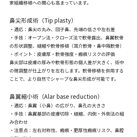
家組織移植への関心も高まっています。
鼻尖形成術（Tip plasty）
・適応：鼻尖の丸み、団子鼻、先端の低さや左右差
・手技：オープン法・クローズ法で軟骨露出、鼻翼軟骨
の形状調整、縫縮や軟骨移植（耳介軟骨・鼻中隔軟骨）
・ポイント：皮膚厚・軟骨強度・瘢痕リスクの評価
鼻尖部は皮膚の厚みや軟骨形態の個人差が大きく、術中
の微調整が仕上がりを左右します。軟骨移植を併用する
ことで、より自然でシャープな鼻尖形成が可能です。
鼻翼縮小術（Alar base reduction）
・適応：鼻翼（小鼻）の広がり、鼻孔の大きさ
・手技：鼻翼基部の皮膚切除・縫縮、内側・外側法の組
み合わせ
・注意点：左右対称性、瘢痕・肥厚性瘢痕リスク、鼻腔