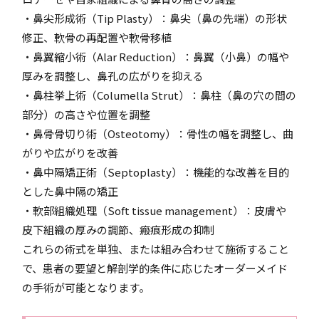
・鼻尖形成術（Tip Plasty）：鼻尖（鼻の先端）の形状
修正、軟骨の再配置や軟骨移植
・鼻翼縮小術（Alar Reduction）：鼻翼（小鼻）の幅や
厚みを調整し、鼻孔の広がりを抑える
・鼻柱挙上術（Columella Strut）：鼻柱（鼻の穴の間の
部分）の高さや位置を調整
・鼻骨骨切り術（Osteotomy）：骨性の幅を調整し、曲
がりや広がりを改善
・鼻中隔矯正術（Septoplasty）：機能的な改善を目的
とした鼻中隔の矯正
・軟部組織処理（Soft tissue management）：皮膚や
皮下組織の厚みの調節、瘢痕形成の抑制
これらの術式を単独、または組み合わせて施術すること
で、患者の要望と解剖学的条件に応じたオーダーメイド
の手術が可能となります。