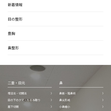
新着情報
目の整形
豊胸
鼻整形
二重・目元
鼻
埋没法・切開法
鼻筋・隆鼻術
目の下のクマ・たるみ取り
鼻尖形成
眉下切開
小鼻縮小