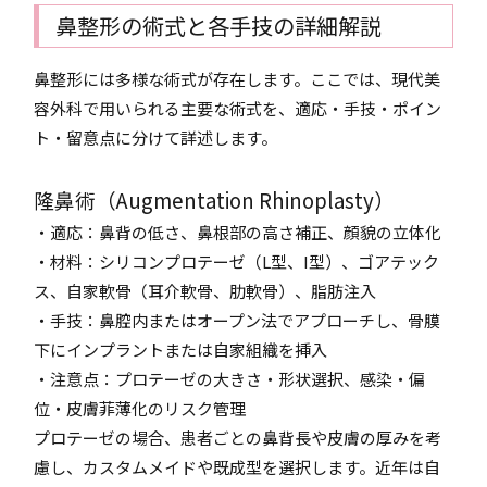
鼻整形の術式と各手技の詳細解説
鼻整形には多様な術式が存在します。ここでは、現代美
容外科で用いられる主要な術式を、適応・手技・ポイン
ト・留意点に分けて詳述します。
隆鼻術（Augmentation Rhinoplasty）
・適応：鼻背の低さ、鼻根部の高さ補正、顔貌の立体化
・材料：シリコンプロテーゼ（L型、I型）、ゴアテック
ス、自家軟骨（耳介軟骨、肋軟骨）、脂肪注入
・手技：鼻腔内またはオープン法でアプローチし、骨膜
下にインプラントまたは自家組織を挿入
・注意点：プロテーゼの大きさ・形状選択、感染・偏
位・皮膚菲薄化のリスク管理
プロテーゼの場合、患者ごとの鼻背長や皮膚の厚みを考
慮し、カスタムメイドや既成型を選択します。近年は自