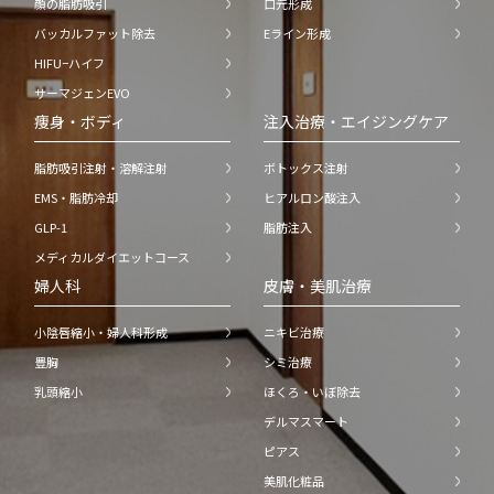
顔の脂肪吸引
口元形成
バッカルファット除去
Eライン形成
HIFU−ハイフ
サーマジェンEVO
痩身・ボディ
注入治療・エイジングケア
脂肪吸引注射・溶解注射
ボトックス注射
EMS・脂肪冷却
ヒアルロン酸注入
GLP-1
脂肪注入
メディカルダイエットコース
婦人科
皮膚・美肌治療
小陰唇縮小・婦人科形成
ニキビ治療
豊胸
シミ治療
乳頭縮小
ほくろ・いぼ除去
デルマスマート
ピアス
美肌化粧品