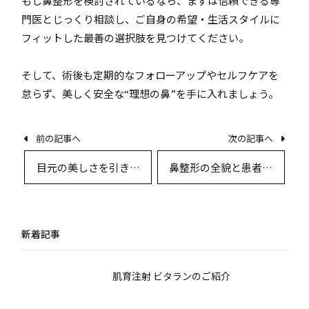
もし鼻整形を検討されているなら、まずは信頼できる専
門医とじっくり相談し、ご自身の希望・生活スタイルに
フィットした最善の選択肢を見つけてください。
そして、術後も定期的なフォローアップやセルフケアを
怠らず、美しく安全な“理想の鼻”を手に入れましょう。
前の記事へ
次の記事へ
目元の美しさを引き出
鼻整形の全貌と患者体
す整形手術と術後ケア
験談：最新医療技術か
のすべて
ら術後のリアルな声ま
で
新着記事
肌育注射 ビタランのご紹介