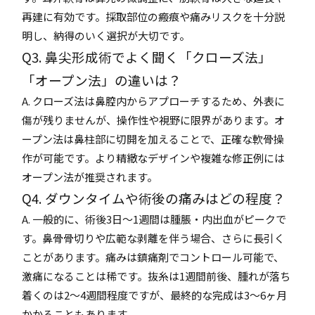
再建に有効です。採取部位の瘢痕や痛みリスクを十分説
明し、納得のいく選択が大切です。
Q3. 鼻尖形成術でよく聞く「クローズ法」
「オープン法」の違いは？
A. クローズ法は鼻腔内からアプローチするため、外表に
傷が残りませんが、操作性や視野に限界があります。オ
ープン法は鼻柱部に切開を加えることで、正確な軟骨操
作が可能です。より精緻なデザインや複雑な修正例には
オープン法が推奨されます。
Q4. ダウンタイムや術後の痛みはどの程度？
A. 一般的に、術後3日～1週間は腫脹・内出血がピークで
す。鼻骨骨切りや広範な剥離を伴う場合、さらに長引く
ことがあります。痛みは鎮痛剤でコントロール可能で、
激痛になることは稀です。抜糸は1週間前後、腫れが落ち
着くのは2～4週間程度ですが、最終的な完成は3～6ヶ月
かかることもあります。