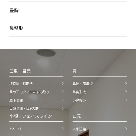
豊胸
鼻整形
二重・目元
鼻
埋没法・切開法
鼻筋・隆鼻術
目の下のクマ・たるみ取り
鼻尖形成
眉下切開
小鼻縮小
目頭切開・目尻切開
小顔・フェイスライン
口元
糸リフト
人中短縮