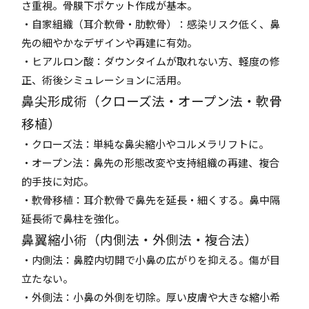
さ重視。骨膜下ポケット作成が基本。
・自家組織（耳介軟骨・肋軟骨）：感染リスク低く、鼻
先の細やかなデザインや再建に有効。
・ヒアルロン酸：ダウンタイムが取れない方、軽度の修
正、術後シミュレーションに活用。
鼻尖形成術（クローズ法・オープン法・軟骨
移植）
・クローズ法：単純な鼻尖縮小やコルメラリフトに。
・オープン法：鼻先の形態改変や支持組織の再建、複合
的手技に対応。
・軟骨移植：耳介軟骨で鼻先を延長・細くする。鼻中隔
延長術で鼻柱を強化。
鼻翼縮小術（内側法・外側法・複合法）
・内側法：鼻腔内切開で小鼻の広がりを抑える。傷が目
立たない。
・外側法：小鼻の外側を切除。厚い皮膚や大きな縮小希