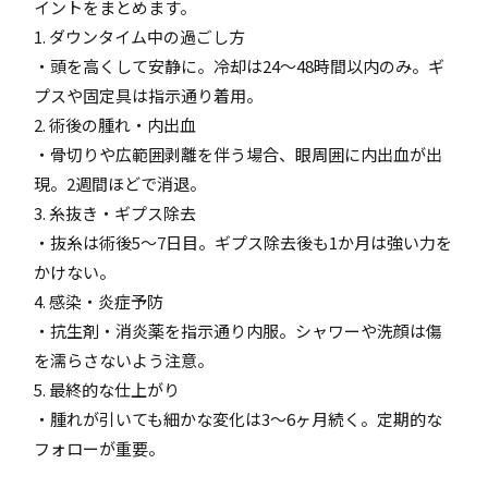
イントをまとめます。
1. ダウンタイム中の過ごし方
・頭を高くして安静に。冷却は24～48時間以内のみ。ギ
プスや固定具は指示通り着用。
2. 術後の腫れ・内出血
・骨切りや広範囲剥離を伴う場合、眼周囲に内出血が出
現。2週間ほどで消退。
3. 糸抜き・ギプス除去
・抜糸は術後5～7日目。ギプス除去後も1か月は強い力を
かけない。
4. 感染・炎症予防
・抗生剤・消炎薬を指示通り内服。シャワーや洗顔は傷
を濡らさないよう注意。
5. 最終的な仕上がり
・腫れが引いても細かな変化は3～6ヶ月続く。定期的な
フォローが重要。