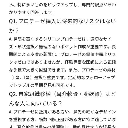
ら、特に多いものをピックアップし、専門的観点からわ
かりやすく回答します。
Q1. プロテーゼ挿入は将来的なリスクはない
か？
A. 鼻筋を高くするシリコンプロテーゼは、適切なサイ
ズ・形状選択と無理のないポケット作成が重要です。長
期間による皮膚の菲薄化、プロテーゼの偏位や露出リス
クはゼロではありませんが、経験豊富な医師による正確
な手技で大きく回避できます。また、プロテーゼの素材
（L型、I型）選択も重要です。定期的なフォローアップ
でトラブルの早期発見も可能です。
Q2. 自家組織移植（耳介軟骨・肋軟骨）はど
んな人に向いている？
A. プロテーゼに抵抗がある方や、鼻先の細かなデザイン
を重視する方、複数回修正歴がある方に特に適していま
す。耳介軟骨は鼻先の微調整に、肋軟骨は大きな延長や