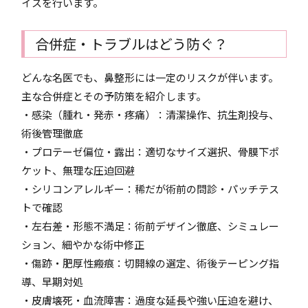
イスを行います。
合併症・トラブルはどう防ぐ？
どんな名医でも、鼻整形には一定のリスクが伴います。
主な合併症とその予防策を紹介します。
・感染（腫れ・発赤・疼痛）：清潔操作、抗生剤投与、
術後管理徹底
・プロテーゼ偏位・露出：適切なサイズ選択、骨膜下ポ
ケット、無理な圧迫回避
・シリコンアレルギー：稀だが術前の問診・パッチテス
トで確認
・左右差・形態不満足：術前デザイン徹底、シミュレー
ション、細やかな術中修正
・傷跡・肥厚性瘢痕：切開線の選定、術後テーピング指
導、早期対処
・皮膚壊死・血流障害：過度な延長や強い圧迫を避け、