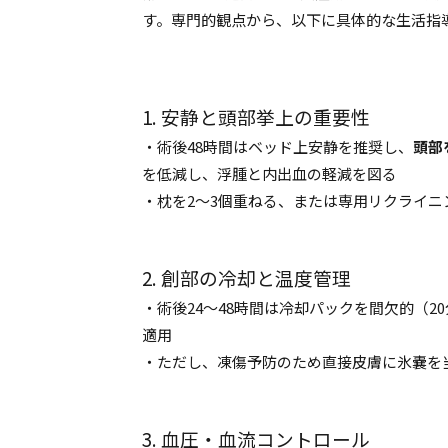
す。専門的観点から、以下に具体的な生活指
1. 安静と頭部挙上の重要性
・術後48時間はベッド上安静を推奨し、
頭部
を低減し、浮腫と内出血の軽減を図る
・枕を2〜3個重ねる、または専用リクライ
2. 創部の冷却と温度管理
・術後24〜48時間は冷却パックを間欠的（2
適用
・ただし、凍傷予防のため直接皮膚に氷嚢を
3. 血圧・血流コントロール