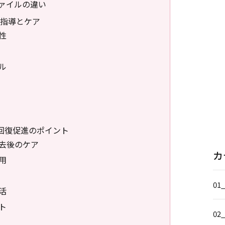
ァイルの違い
活指導とケア
性
ル
回復促進のポイント
抜去後のケア
カ
用
01
活
ト
02