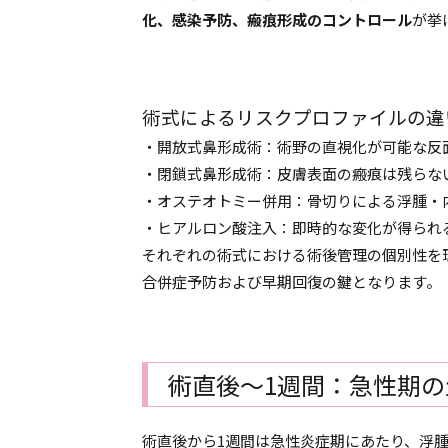
化、感染予防、瘢痕形成のコントロール
が挙
術式によるリスクプロファイルの違
・開放式鼻形成術：術野の直視化が可能な反
・閉鎖式鼻形成術：皮膚表面の瘢痕は残らな
・オステオトミー併用：骨切りによる浮腫・
・ヒアルロン酸注入：即時的な変化が得られ
それぞれの術式における術後管理の個別性を
合併症予防および早期回復の鍵となります。
術直後〜1週間：急性期
術直後から1週間は急性炎症期にあたり、浮