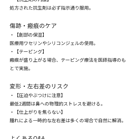
処方された抗生剤は必ず指示通り服用。
傷跡・瘢痕のケア
・【創部の保湿】
医療用ワセリンやシリコンジェルの使用。
・【テーピング】
瘢痕が盛り上がる場合、テーピング療法を医師指導のも
とで実施。
変形・左右差のリスク
・【圧迫やぶつけに注意】
最低2週間は鼻への物理的ストレスを避ける。
・【仕上がりを焦らない】
腫れによる一時的な左右差は多くの場合で自然に解消。
よくあるQ&A