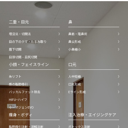
二重・目元
鼻
埋没法・切開法
鼻筋・隆鼻術
目の下のクマ・たるみ取り
鼻尖形成
眉下切開
小鼻縮小
目頭切開・目尻切開
小顔・フェイスライン
口元
糸リフト
人中短縮
顔の脂肪吸引
口元形成
バッカルファット除去
Eライン形成
HIFU−ハイフ
サーマジェンEVO
痩身・ボディ
注入治療・エイジングケア
脂肪吸引注射・溶解注射
ボトックス注射