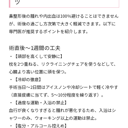
ツ
鼻整形後の腫れや内出血は100％避けることはできません
が、術後の過ごし方次第で大きく軽減できます。以下に
専門医が推奨するポイントを紹介します。
術直後〜1週間の工夫
・【頭部を高くして安静に】
枕を2つ重ねる、リクライニングチェアを使うなどして、
心臓より高い位置に頭を保つ。
・【冷却の徹底】
手術当日〜2日間はアイスノンや冷却シートで軽く冷やす
（直接皮膚に当てず、5〜10分程度を繰り返す）。
・【過度な運動・入浴の禁止】
血行が良くなりすぎると腫れが悪化するため、入浴はシ
ャワーのみ、ウォーキング以上の運動は禁止。
・【塩分・アルコール控えめ】