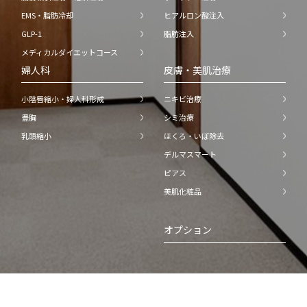
EMS・脂肪冷却
ヒアルロン酸注入
GLP-1
脂肪注入
メディカルダイエットコース
婦人科
皮膚・美肌治療
小陰唇縮小・婦人科形成
ニキビ治療
豊胸
シミ治療
乳頭縮小
ほくろ・いぼ除去
デルマスマート
ピアス
美肌化粧品
オプション