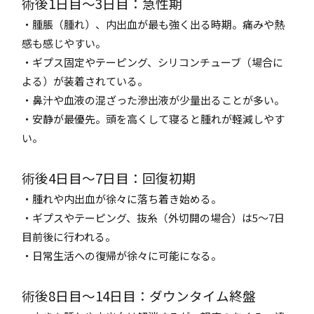
術後1日目〜3日目：急性期
・腫脹（腫れ）、内出血が最も強く出る時期。痛みや熱
感も感じやすい。
・ギプス固定やテーピング、シリコンチューブ（場合に
よる）が装着されている。
・鼻汁や血液の混ざった滲出液が少量出ることが多い。
・安静が最優先。頭を高くして寝ると腫れが軽減しやす
い。
術後4日目〜7日目：回復初期
・腫れや内出血が徐々に落ち着き始める。
・ギプスやテーピング、抜糸（外切開の場合）は5〜7日
目前後に行われる。
・日常生活への復帰が徐々に可能になる。
術後8日目〜14日目：ダウンタイム終盤