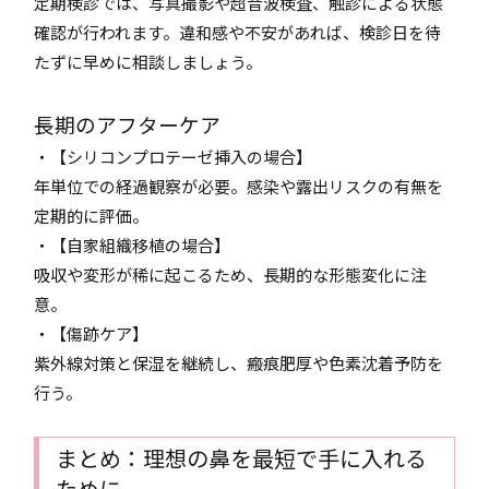
定期検診では、写真撮影や超音波検査、触診による状態
確認が行われます。違和感や不安があれば、検診日を待
たずに早めに相談しましょう。
長期のアフターケア
・【シリコンプロテーゼ挿入の場合】
年単位での経過観察が必要。感染や露出リスクの有無を
定期的に評価。
・【自家組織移植の場合】
吸収や変形が稀に起こるため、長期的な形態変化に注
意。
・【傷跡ケア】
紫外線対策と保湿を継続し、瘢痕肥厚や色素沈着予防を
行う。
まとめ：理想の鼻を最短で手に入れる
ために