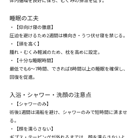
体内循環を良好に保ち、むくみの排泄を促す。
睡眠の工夫
・【仰向け寝の徹底】
圧迫を避けるため2週間は横向き・うつ伏せ寝を禁じる。
・【頭を高く】
腫れ・むくみ軽減のため、枕を高めに設定。
・【十分な睡眠時間】
最低でも6〜7時間、できれば8時間以上の睡眠を確保し、
回復を促進。
入浴・シャワー・洗顔の注意点
・【シャワーのみ】
術後1週間は湯船を避け、シャワーのみで短時間に済ませ
る。
・【顔を濡らさない】
ギプス・テーピングが外れるまでは、顔を濡らさないよ