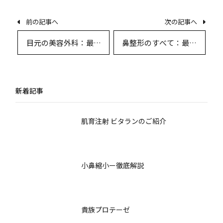
前の記事へ
次の記事へ
目元の美容外科：最新
鼻整形のすべて：最新
の術式・合併症管理・
手術からリスク管理・
ダウンタイム対策まで
回避策まで
徹底解説
新着記事
肌育注射 ビタランのご紹介
小鼻縮小ー徹底解説
貴族プロテーゼ