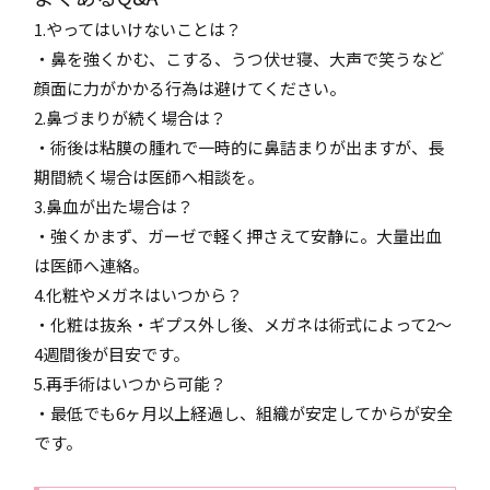
1.やってはいけないことは？
・鼻を強くかむ、こする、うつ伏せ寝、大声で笑うなど
顔面に力がかかる行為は避けてください。
2.鼻づまりが続く場合は？
・術後は粘膜の腫れで一時的に鼻詰まりが出ますが、長
期間続く場合は医師へ相談を。
3.鼻血が出た場合は？
・強くかまず、ガーゼで軽く押さえて安静に。大量出血
は医師へ連絡。
4.化粧やメガネはいつから？
・化粧は抜糸・ギプス外し後、メガネは術式によって2〜
4週間後が目安です。
5.再手術はいつから可能？
・最低でも6ヶ月以上経過し、組織が安定してからが安全
です。