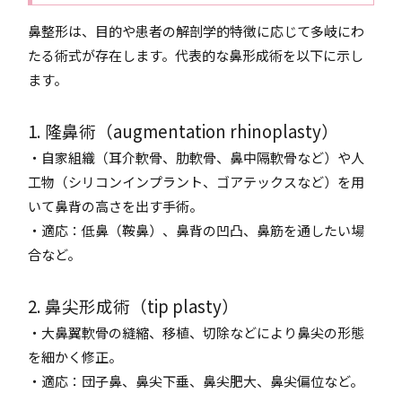
鼻整形は、目的や患者の解剖学的特徴に応じて多岐にわ
たる術式が存在します。代表的な鼻形成術を以下に示し
ます。
1. 隆鼻術（augmentation rhinoplasty）
・自家組織（耳介軟骨、肋軟骨、鼻中隔軟骨など）や人
工物（シリコンインプラント、ゴアテックスなど）を用
いて鼻背の高さを出す手術。
・適応：低鼻（鞍鼻）、鼻背の凹凸、鼻筋を通したい場
合など。
2. 鼻尖形成術（tip plasty）
・大鼻翼軟骨の縫縮、移植、切除などにより鼻尖の形態
を細かく修正。
・適応：団子鼻、鼻尖下垂、鼻尖肥大、鼻尖偏位など。