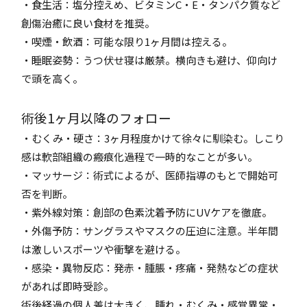
・食生活：塩分控えめ、ビタミンC・E・タンパク質など
創傷治癒に良い食材を推奨。
・喫煙・飲酒：可能な限り1ヶ月間は控える。
・睡眠姿勢：うつ伏せ寝は厳禁。横向きも避け、仰向け
で頭を高く。
術後1ヶ月以降のフォロー
・むくみ・硬さ：3ヶ月程度かけて徐々に馴染む。しこり
感は軟部組織の瘢痕化過程で一時的なことが多い。
・マッサージ：術式によるが、医師指導のもとで開始可
否を判断。
・紫外線対策：創部の色素沈着予防にUVケアを徹底。
・外傷予防：サングラスやマスクの圧迫に注意。半年間
は激しいスポーツや衝撃を避ける。
・感染・異物反応：発赤・腫脹・疼痛・発熱などの症状
があれば即時受診。
術後経過の個人差は大きく、腫れ・むくみ・感覚異常・