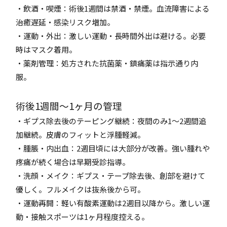
・飲酒・喫煙：術後1週間は禁酒・禁煙。血流障害による
治癒遅延・感染リスク増加。
・運動・外出：激しい運動・長時間外出は避ける。必要
時はマスク着用。
・薬剤管理：処方された抗菌薬・鎮痛薬は指示通り内
服。
術後1週間〜1ヶ月の管理
・ギプス除去後のテーピング継続：夜間のみ1〜2週間追
加継続。皮膚のフィットと浮腫軽減。
・腫脹・内出血：2週目頃には大部分が改善。強い腫れや
疼痛が続く場合は早期受診指導。
・洗顔・メイク：ギプス・テープ除去後、創部を避けて
優しく。フルメイクは抜糸後から可。
・運動再開：軽い有酸素運動は2週目以降から。激しい運
動・接触スポーツは1ヶ月程度控える。