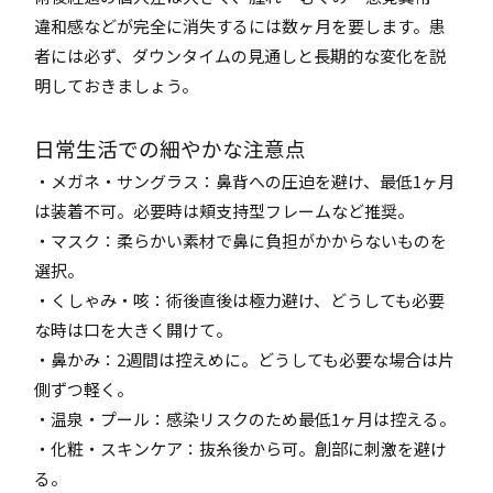
違和感などが完全に消失するには数ヶ月を要します。患
者には必ず、ダウンタイムの見通しと長期的な変化を説
明しておきましょう。
日常生活での細やかな注意点
・メガネ・サングラス：鼻背への圧迫を避け、最低1ヶ月
は装着不可。必要時は頬支持型フレームなど推奨。
・マスク：柔らかい素材で鼻に負担がかからないものを
選択。
・くしゃみ・咳：術後直後は極力避け、どうしても必要
な時は口を大きく開けて。
・鼻かみ：2週間は控えめに。どうしても必要な場合は片
側ずつ軽く。
・温泉・プール：感染リスクのため最低1ヶ月は控える。
・化粧・スキンケア：抜糸後から可。創部に刺激を避け
る。