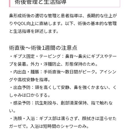
術後管理と生活指導
鼻形成術後の適切な管理と患者指導は、長期的な仕上が
りやQOL向上に直結します。以下、術後の基本的な管理
と生活指導を詳述します。
術直後〜術後1週間の注意点
・ギプス固定・テーピング：鼻背〜鼻尖にギプスやテー
プを装着。外力・浮腫防止、形態保持のため。
・内出血・腫脹：手術直後〜数日間がピーク。アイシン
グや高枕安静を指導。
・出血予防：頭を高くして安静、鼻を強くかまない、く
しゃみは口からする。
・感染予防：抗生剤投与、創部清潔保持、指で触れな
い。
・洗顔・入浴：ギプス部は濡らさず、顔拭きは湿らせた
ガーゼで。入浴は短時間のシャワーのみ。