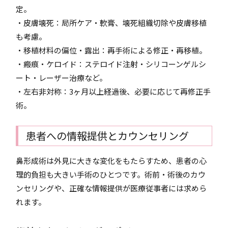
定。
・皮膚壊死：局所ケア・軟膏、壊死組織切除や皮膚移植
も考慮。
・移植材料の偏位・露出：再手術による修正・再移植。
・瘢痕・ケロイド：ステロイド注射・シリコーンゲルシ
ート・レーザー治療など。
・左右非対称：3ヶ月以上経過後、必要に応じて再修正手
術。
患者への情報提供とカウンセリング
鼻形成術は外見に大きな変化をもたらすため、患者の心
理的負担も大きい手術のひとつです。術前・術後のカウ
ンセリングや、正確な情報提供が医療従事者には求めら
れます。