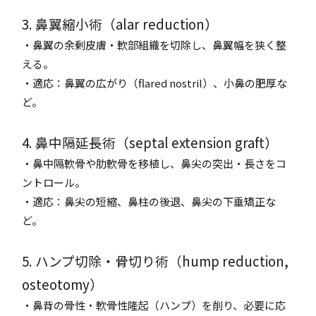
3. 鼻翼縮小術（alar reduction）
・鼻翼の余剰皮膚・軟部組織を切除し、鼻翼幅を狭く整
える。
・適応：鼻翼の広がり（flared nostril）、小鼻の肥厚な
ど。
4. 鼻中隔延長術（septal extension graft）
・鼻中隔軟骨や肋軟骨を移植し、鼻尖の突出・長さをコ
ントロール。
・適応：鼻尖の短縮、鼻柱の後退、鼻尖の下垂矯正な
ど。
5. ハンプ切除・骨切り術（hump reduction,
osteotomy）
・鼻背の骨性・軟骨性隆起（ハンプ）を削り、必要に応