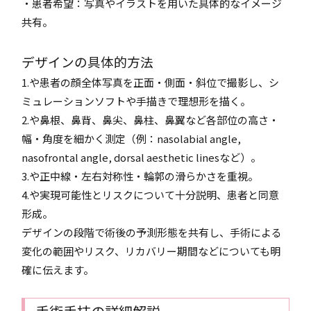
・患者希望：写真やイラストを用いた具体的なイメージ
共有。
デザインの具体的方法
1.や患者の顔全体写真を正面・側面・斜位で撮影し、シ
ミュレーションソフトや手描きで理想形を描く。
2.や鼻根、鼻背、鼻尖、鼻柱、鼻翼など各部位の高さ・
幅・角度を細かく測定（例：nasolabial angle,
nasofrontal angle, dorsal aesthetic linesなど）。
3.や正中線・左右対称性・輪郭の滑らかさを重視。
4.や実現可能性とリスクについて十分説明、患者と同意
形成。
デザインの段階で術後の予測形態を共有し、手術による
変化の範囲やリスク、リカバリー期間などについても明
確に伝えます。