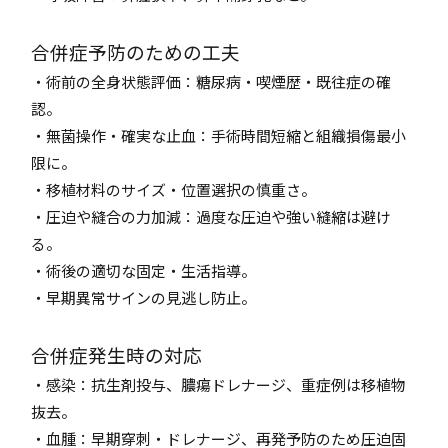
合併症予防のための工夫
・術前の全身状態評価：糖尿病・喫煙歴・既往症の確
認。
・無菌操作・確実な止血：手術時間短縮と組織損傷最小
限に。
・移植材料のサイズ・位置選択の慎重さ。
・圧迫や縫合の力加減：過度な圧迫や強い縫縮は避け
る。
・術後の適切な固定・生活指導。
・早期異常サインの見逃し防止。
合併症発生時の対応
・感染：抗生剤投与、膿瘍ドレナージ、重症例は移植物
抜去。
・血腫：早期穿刺・ドレナージ、再発予防のため圧迫固