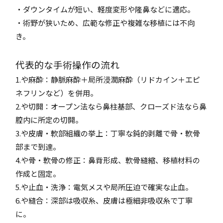
・ダウンタイムが短い、軽度変形や隆鼻などに適応。
・術野が狭いため、広範な修正や複雑な移植には不向
き。
代表的な手術操作の流れ
1.や麻酔：静脈麻酔＋局所浸潤麻酔（リドカイン＋エピ
ネフリンなど）を併用。
2.や切開：オープン法なら鼻柱基部、クローズド法なら鼻
腔内に所定の切開。
3.や皮膚・軟部組織の挙上：丁寧な鈍的剥離で骨・軟骨
部まで到達。
4.や骨・軟骨の修正：鼻背形成、軟骨縫縮、移植材料の
作成と固定。
5.や止血・洗浄：電気メスや局所圧迫で確実な止血。
6.や縫合：深部は吸収糸、皮膚は極細非吸収糸で丁寧
に。