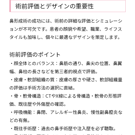
術前評価とデザインの重要性
鼻形成術の成功には、術前の詳細な評価とシミュレーシ
ョンが不可欠です。患者の顔貌や希望、職業、ライフス
タイルも加味し、個々に最適なデザインを策定します。
術前評価のポイント
・顔全体とのバランス：鼻筋の通り、鼻尖の位置、鼻翼
幅、鼻柱の長さなどを第三者的視点で評価。
・皮膚・軟部組織の質：皮膚の厚さや硬さ、軟部組織量
の評価は手術方法の選択に直結。
・骨・軟骨構造：CTやX線による骨構造・軟骨の形態評
価、既往歴や外傷歴の確認。
・呼吸機能：鼻閉、アレルギー性鼻炎、慢性副鼻腔炎な
どの有無。
・既往手術歴：過去の鼻手術歴や注入歴を必ず聴取。