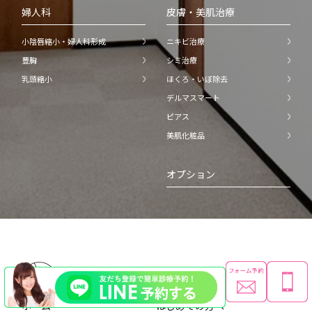
婦人科
皮膚・美肌治療
小陰唇縮小・婦人科形成
ニキビ治療
豊胸
シミ治療
乳頭縮小
ほくろ・いぼ除去
デルマスマート
ピアス
美肌化粧品
オプション
ホーム
はじめての方へ