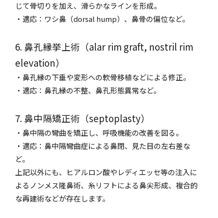
じて骨切りを加え、滑らかなラインを形成。
・適応：ワシ鼻（dorsal hump）、鼻骨の偏位など。
6. 鼻孔縁挙上術（alar rim graft, nostril rim
elevation）
・鼻孔縁の下垂や変形への軟骨移植などによる修正。
・適応：鼻孔縁の不整、鼻孔形態異常など。
7. 鼻中隔矯正術（septoplasty）
・鼻中隔の彎曲を矯正し、呼吸機能の改善を図る。
・適応：鼻中隔彎曲症による鼻閉、見た目の左右差な
ど。
上記以外にも、ヒアルロン酸やレディエッセ等の注入に
よるノンメス隆鼻術、糸リフトによる鼻尖形成、複合的
な再建術などが存在します。