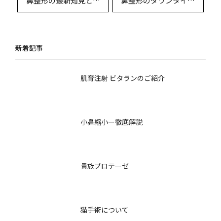
鼻整形の最新知見と術
鼻整形のダウンタイム
式のすべて ― 専門医が
と回復期間を徹底解説
徹底解説するカウンセ
｜施術別の注意点と過
リングの要点とデザイ
ごし方
新着記事
ン戦略
肌育注射 ビタランのご紹介
小鼻縮小ー徹底解説
貴族プロテーゼ
猫手術について