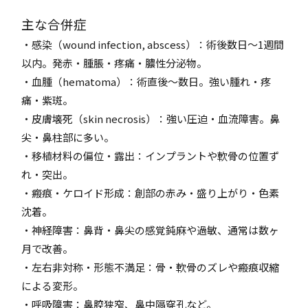
主な合併症
・感染（wound infection, abscess）：術後数日〜1週間
以内。発赤・腫脹・疼痛・膿性分泌物。
・血腫（hematoma）：術直後〜数日。強い腫れ・疼
痛・紫斑。
・皮膚壊死（skin necrosis）：強い圧迫・血流障害。鼻
尖・鼻柱部に多い。
・移植材料の偏位・露出：インプラントや軟骨の位置ず
れ・突出。
・瘢痕・ケロイド形成：創部の赤み・盛り上がり・色素
沈着。
・神経障害：鼻背・鼻尖の感覚鈍麻や過敏、通常は数ヶ
月で改善。
・左右非対称・形態不満足：骨・軟骨のズレや瘢痕収縮
による変形。
・呼吸障害：鼻腔狭窄、鼻中隔穿孔など。