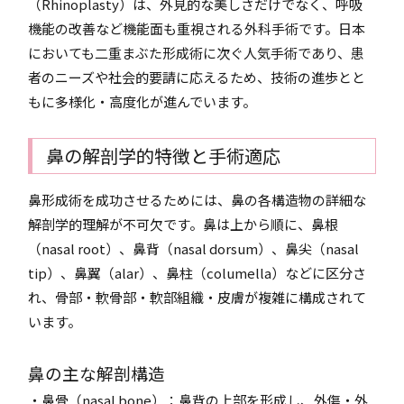
（Rhinoplasty）は、外見的な美しさだけでなく、呼吸
機能の改善など機能面も重視される外科手術です。日本
においても二重まぶた形成術に次ぐ人気手術であり、患
者のニーズや社会的要請に応えるため、技術の進歩とと
もに多様化・高度化が進んでいます。
鼻の解剖学的特徴と手術適応
鼻形成術を成功させるためには、鼻の各構造物の詳細な
解剖学的理解が不可欠です。鼻は上から順に、鼻根
（nasal root）、鼻背（nasal dorsum）、鼻尖（nasal
tip）、鼻翼（alar）、鼻柱（columella）などに区分さ
れ、骨部・軟骨部・軟部組織・皮膚が複雑に構成されて
います。
鼻の主な解剖構造
・鼻骨（nasal bone）：鼻背の上部を形成し、外傷・外