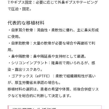
7.やギプス固定：必要に応じて外鼻ギプスやテーピング
で圧迫・固定。
代表的な移植材料
・自家耳介軟骨：湾曲性・柔軟性に優れ、主に鼻尖形成
に使用。
・自家肋軟骨：大量の軟骨が必要な場合や再建術で利
用。
・鼻中隔軟骨：鼻中隔延長や支持材として最適。
・シリコンインプラント：隆鼻術で用いられるが、感
染・露出リスクあり。
・ゴアテックス（ePTFE）：柔軟で組織親和性が高い
が、厚生労働省未承認の場合も。
移植材料の選択は、患者の希望や体質、術後合併症リス
クなどを総合的に判断して決定します。