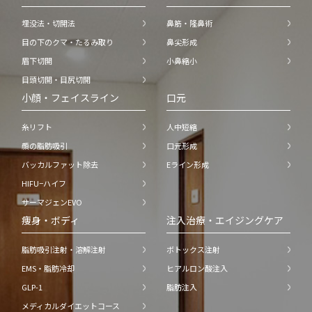
埋没法・切開法
鼻筋・隆鼻術
目の下のクマ・たるみ取り
鼻尖形成
眉下切開
小鼻縮小
目頭切開・目尻切開
小顔・フェイスライン
口元
糸リフト
人中短縮
顔の脂肪吸引
口元形成
バッカルファット除去
Eライン形成
HIFU−ハイフ
サーマジェンEVO
痩身・ボディ
注入治療・エイジングケア
脂肪吸引注射・溶解注射
ボトックス注射
EMS・脂肪冷却
ヒアルロン酸注入
GLP-1
脂肪注入
メディカルダイエットコース