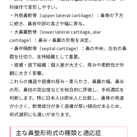
科操作で変形しやすい。
・外側鼻軟骨（upper lateral cartilage）：鼻骨の下方
に続き、鼻背中部の高さや幅に寄与。
・大鼻翼軟骨（lower lateral cartilage, alar
cartilage）：鼻尖・鼻翼の形態を決定。
・鼻中隔軟骨（septal cartilage）：鼻の中央、左右の鼻
腔を仕切り、支持組織として重要。
・皮膚・皮下組織：個人差が大きく、厚みや柔軟性が外
観に大きく影響。
これらの構造や皮膚の厚み・柔らかさ、鼻翼の幅、鼻尖
の形、鼻柱の突出度などを総合的に評価し、手術適応を
判断します。特に日本人は欧米人と比較し、鼻骨の発達
が小さく、軟骨成分が多く皮膚が厚い傾向があるため、
術式選択にも違いがあります。
主な鼻整形術式の種類と適応症