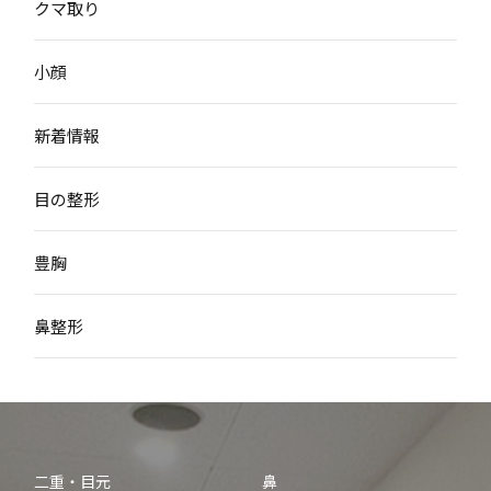
クマ取り
小顔
新着情報
目の整形
豊胸
鼻整形
二重・目元
鼻