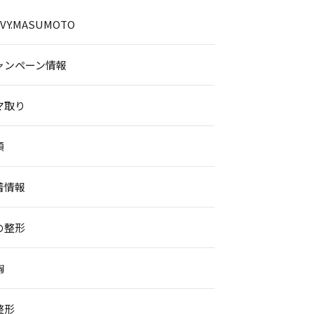
.IVY.MASUMOTO
ャンペーン情報
マ取り
顔
着情報
の整形
胸
整形