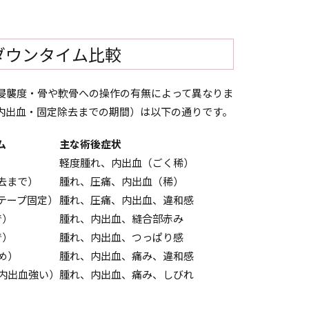
ダウンタイム比較
侵襲度・骨や軟骨への操作の有無によって異なりま
内出血・固定除去までの期間）は以下の通りです。
ム
主な術後症状
軽度腫れ、内出血（ごく稀）
去まで）
腫れ、圧痛、内出血（稀）
テープ固定）
腫れ、圧痛、内出血、違和感
で）
腫れ、内出血、縫合部赤み
で）
腫れ、内出血、つっぱり感
強め）
腫れ、内出血、痛み、違和感
・内出血強い）
腫れ、内出血、痛み、しびれ