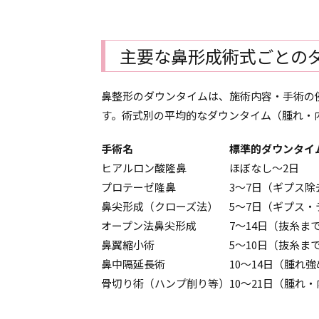
主要な鼻形成術式ごとの
鼻整形のダウンタイムは、施術内容・手術の
す。術式別の平均的なダウンタイム（腫れ・
手術名
標準的ダウンタイ
ヒアルロン酸隆鼻
ほぼなし〜2日
プロテーゼ隆鼻
3〜7日（ギプス除
鼻尖形成（クローズ法）
5〜7日（ギプス・
オープン法鼻尖形成
7〜14日（抜糸ま
鼻翼縮小術
5〜10日（抜糸ま
鼻中隔延長術
10〜14日（腫れ
骨切り術（ハンプ削り等）
10〜21日（腫れ