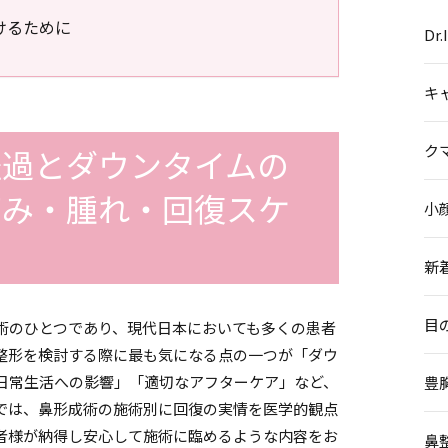
けるために
Dr
キ
ク
経過とダウンタイムの
痛み・腫れ・回復スケ
小
新
目
術のひとつであり、現代日本においても多くの患者
整形を検討する際に最も気になる点の一つが「ダウ
日常生活への影響」「適切なアフターケア」など、
豊
では、鼻形成術の施術別に回復の実情を医学的観点
者様が納得し安心して施術に臨めるような内容をお
鼻