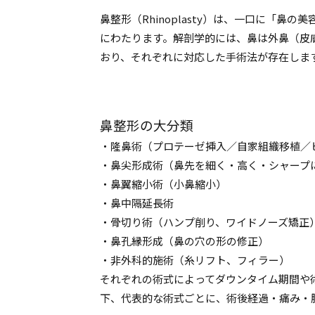
鼻整形（Rhinoplasty）は、一口に「
にわたります。解剖学的には、鼻は外鼻（皮
おり、それぞれに対応した手術法が存在しま
鼻整形の大分類
・隆鼻術（プロテーゼ挿入／自家組織移植／
・鼻尖形成術（鼻先を細く・高く・シャープ
・鼻翼縮小術（小鼻縮小）
・鼻中隔延長術
・骨切り術（ハンプ削り、ワイドノーズ矯正
・鼻孔縁形成（鼻の穴の形の修正）
・非外科的施術（糸リフト、フィラー）
それぞれの術式によってダウンタイム期間や
下、代表的な術式ごとに、術後経過・痛み・