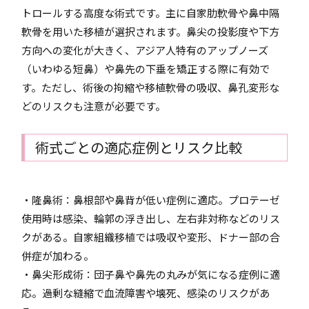
トロールする高度な術式です。主に自家肋軟骨や鼻中隔
軟骨を用いた移植が選択されます。鼻尖の投影度や下方
方向への変化が大きく、アジア人特有のアップノーズ
（いわゆる短鼻）や鼻先の下垂を矯正する際に有効で
す。ただし、術後の拘縮や移植軟骨の吸収、鼻孔変形な
どのリスクも注意が必要です。
術式ごとの適応症例とリスク比較
・隆鼻術：鼻根部や鼻背が低い症例に適応。プロテーゼ
使用時は感染、輪郭の浮き出し、左右非対称などのリス
クがある。自家組織移植では吸収や変形、ドナー部の合
併症が加わる。
・鼻尖形成術：団子鼻や鼻先の丸みが気になる症例に適
応。過剰な縫縮で血流障害や壊死、感染のリスクがあ