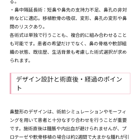
る。
・鼻中隔延長術：短鼻や鼻先の支持力不足、鼻孔の非対
称などに適応。移植軟骨の吸収、変形、鼻孔の変形や鼻
閉のリスクあり。
各術式は単独で行うことも、複合的に組み合わせること
も可能です。患者の希望だけでなく、鼻の骨格や軟部組
織の状態、既往歴、生活背景も考慮した術式選択が求め
られます。
デザイン設計と術直後・経過のポイン
ト
鼻整形のデザインは、術前シミュレーションやモーフィ
ングを用いて患者と十分なすり合わせを行うことが重要
です。施術直後は腫脹や内出血が避けられませんが、プ
ロテーゼや軟骨移植の場合は約2週間で大まかな腫れが引