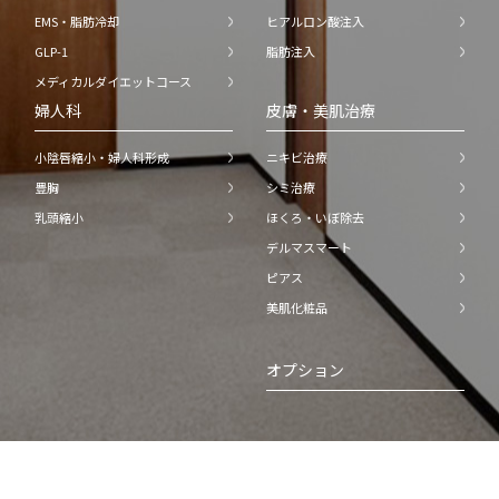
EMS・脂肪冷却
ヒアルロン酸注入
GLP-1
脂肪注入
メディカルダイエットコース
婦人科
皮膚・美肌治療
小陰唇縮小・婦人科形成
ニキビ治療
豊胸
シミ治療
乳頭縮小
ほくろ・いぼ除去
デルマスマート
ピアス
美肌化粧品
オプション