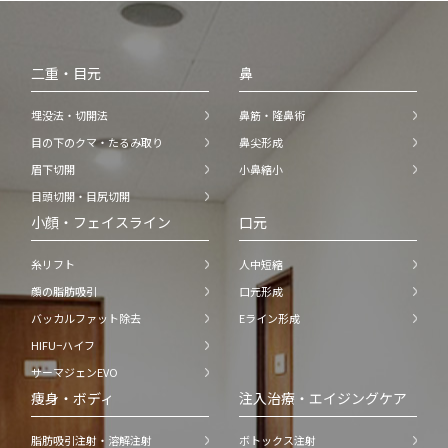
二重・目元
鼻
埋没法・切開法
鼻筋・隆鼻術
目の下のクマ・たるみ取り
鼻尖形成
眉下切開
小鼻縮小
目頭切開・目尻切開
小顔・フェイスライン
口元
糸リフト
人中短縮
顔の脂肪吸引
口元形成
バッカルファット除去
Eライン形成
HIFU−ハイフ
サーマジェンEVO
痩身・ボディ
注入治療・エイジングケア
脂肪吸引注射・溶解注射
ボトックス注射