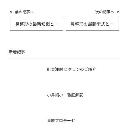
前の記事へ
次の記事へ
鼻整形の最新知識と安
鼻整形の最新術式とデ
全性〜美しい仕上がり
ザイン選択〜高度な鼻
とリスク回避のために
形成術の実際と比較
知っておきたい全情報
新着記事
肌育注射 ビタランのご紹介
小鼻縮小ー徹底解説
貴族プロテーゼ