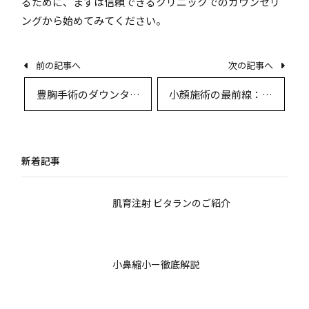
るために、まずは信頼できるクリニックでのカウンセリ
ングから始めてみてください。
前の記事へ
次の記事へ
豊胸手術のダウンタイ
小顔施術の最前線：フ
ムと回復期間を徹底解
ェイスリフト、脂肪溶
説 ― 各施術法の特徴と
解注射、骨切り術の徹
術後経過
底比較
新着記事
肌育注射 ビタランのご紹介
小鼻縮小ー徹底解説