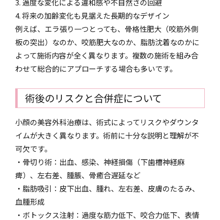
3. 過度な変化による違和感や不自然さの回避
4. 将来の加齢変化も見据えた長期的なデザイン
例えば、エラ張り一つとっても、骨格性肥大（咬筋外側
板の突出）なのか、咬筋肥大なのか、脂肪沈着なのかに
よって施術内容が全く異なります。複数の施術を組み合
わせて総合的にアプローチする場合も多いです。
術後のリスクと合併症について
小顔の美容外科治療は、術式によってリスクやダウンタ
イムが大きく異なります。術前に十分な説明と理解が不
可欠です。
・骨切り術：出血、感染、神経損傷（下歯槽神経麻
痺）、左右差、腫脹、骨癒合遅延など
・脂肪吸引：皮下出血、腫れ、左右差、皮膚のたるみ、
血腫形成
・ボトックス注射：過度な筋力低下、咬合力低下、表情