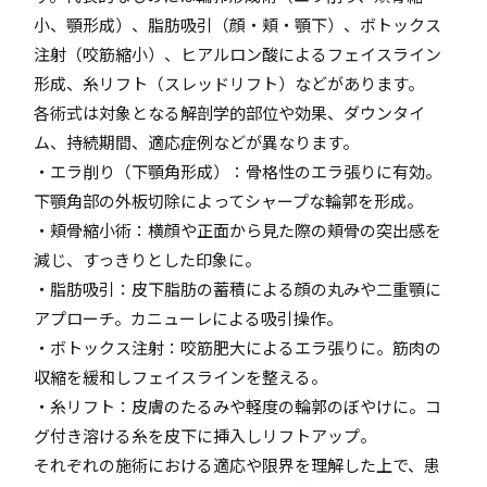
小、顎形成）、脂肪吸引（顔・頬・顎下）、ボトックス
注射（咬筋縮小）、ヒアルロン酸によるフェイスライン
形成、糸リフト（スレッドリフト）などがあります。
各術式は対象となる解剖学的部位や効果、ダウンタイ
ム、持続期間、適応症例などが異なります。
・エラ削り（下顎角形成）：骨格性のエラ張りに有効。
下顎角部の外板切除によってシャープな輪郭を形成。
・頬骨縮小術：横顔や正面から見た際の頬骨の突出感を
減じ、すっきりとした印象に。
・脂肪吸引：皮下脂肪の蓄積による顔の丸みや二重顎に
アプローチ。カニューレによる吸引操作。
・ボトックス注射：咬筋肥大によるエラ張りに。筋肉の
収縮を緩和しフェイスラインを整える。
・糸リフト：皮膚のたるみや軽度の輪郭のぼやけに。コ
グ付き溶ける糸を皮下に挿入しリフトアップ。
それぞれの施術における適応や限界を理解した上で、患