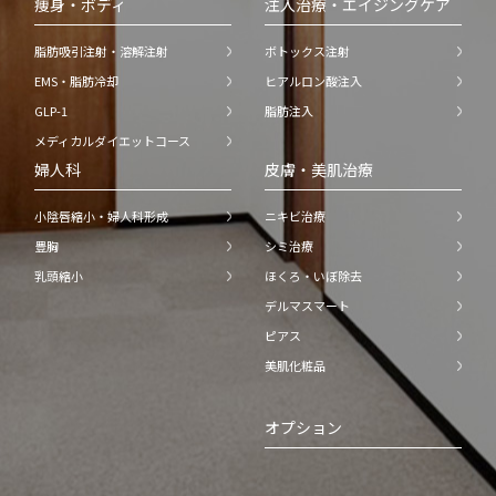
痩身・ボディ
注入治療・エイジングケア
脂肪吸引注射・溶解注射
ボトックス注射
EMS・脂肪冷却
ヒアルロン酸注入
GLP-1
脂肪注入
メディカルダイエットコース
婦人科
皮膚・美肌治療
小陰唇縮小・婦人科形成
ニキビ治療
豊胸
シミ治療
乳頭縮小
ほくろ・いぼ除去
デルマスマート
ピアス
美肌化粧品
オプション