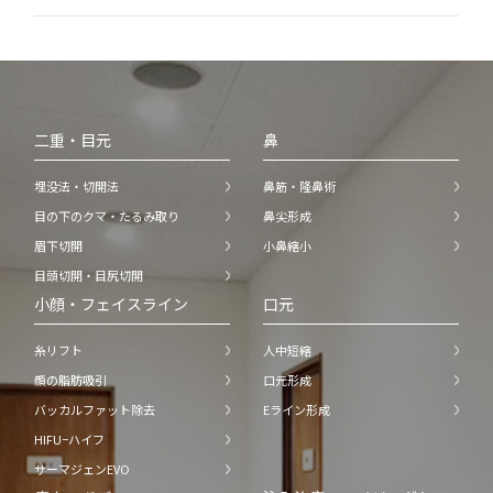
二重・目元
鼻
埋没法・切開法
鼻筋・隆鼻術
目の下のクマ・たるみ取り
鼻尖形成
眉下切開
小鼻縮小
目頭切開・目尻切開
小顔・フェイスライン
口元
糸リフト
人中短縮
顔の脂肪吸引
口元形成
バッカルファット除去
Eライン形成
HIFU−ハイフ
サーマジェンEVO