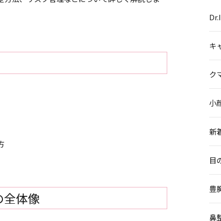
Dr
キ
ク
小
新
方
目
豊
の全体像
鼻