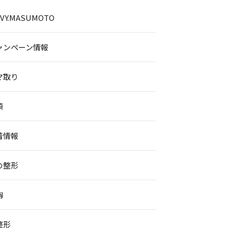
.IVY.MASUMOTO
ャンペーン情報
マ取り
顔
着情報
の整形
胸
整形