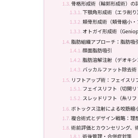
骨格形成術（輪郭形成術）の
下顎角形成術（エラ削り
頬骨形成術（頬骨縮小・
オトガイ形成術（Geniopl
脂肪組織アプローチ：脂肪吸
顔面脂肪吸引
脂肪溶解注射（デオキシ
バッカルファット除去術
リフトアップ術：フェイスリ
フェイスリフト（切開リ
スレッドリフト（糸リフ
ボトックス注射による咬筋縮
複合術式とデザイン戦略：理
術前評価とカウンセリング、
術後管理・合併症対策