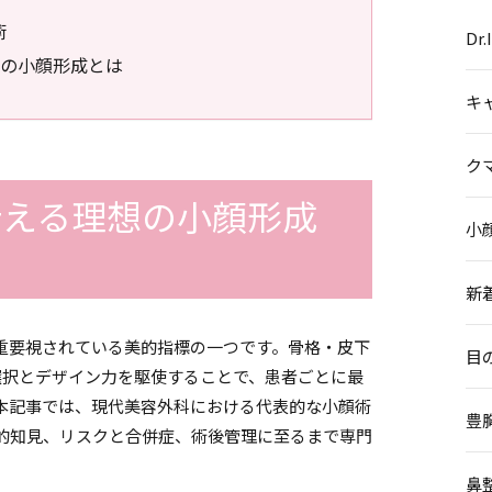
術
Dr
の小顔形成とは
キ
ク
叶える理想の小顔形成
小
新
重要視されている美的指標の一つです。骨格・皮下
目
選択とデザイン力を駆使することで、患者ごとに最
本記事では、現代美容外科における代表的な小顔術
豊
的知見、リスクと合併症、術後管理に至るまで専門
鼻