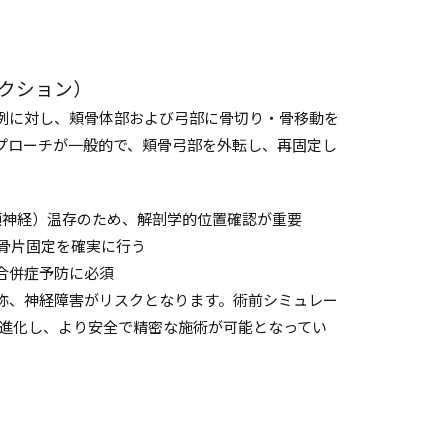
クション）
例に対し、頬骨体部および弓部に骨切り・骨移動を
プローチが一般的で、頬骨弓部を外転し、再固定し
顎神経）温存のため、解剖学的位置確認が重要
よる骨片固定を確実に行う
合併症予防に必須
称、神経障害がリスクとなります。術前シミュレー
が進化し、より安全で精密な施術が可能となってい