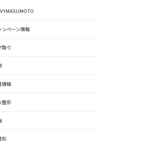
.IVY.MASUMOTO
ャンペーン情報
マ取り
顔
着情報
の整形
胸
整形