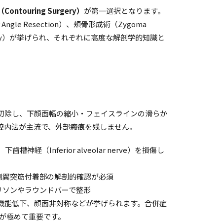
ntouring Surgery）
が第一選択となります。
ngle Resection）、頬骨形成術（Zygoma
plasty）が挙げられ、それぞれに高度な解剖学的知識と
切除し、下顔面幅の縮小・フェイスラインの滑らか
腔内法が主流で、外部瘢痕を残しません。
歯槽神経（Inferior alveolar nerve）を損傷し
側翼突筋付着部の解剖的確認が必須
リソンやラウンドバーで整形
機能低下、顔面非対称などが挙げられます。合併症
存が極めて重要です。