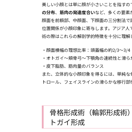
美しい小顔とは単に顔が小さいことを指すの
の分布
、
筋肉の発達度合い
など、多くの要素
顔面を前額部、中顔面、下顔面の三分割法で
位置関係が小顔印象に寄与します。アジア人
術の際はこれらの解剖学的特徴を十分に理解
・顔面横幅の理想比率：頭蓋幅の約2/3～3/4
・オトガイ～頬骨弓～下顎角の連続性と滑ら
・皮下脂肪、筋肉量のバランス
また、立体的な小顔印象を得るには、単純な
トロール、フェイスラインの滑らかな移行部
骨格形成術（輪郭形成術
トガイ形成