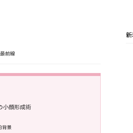
新
最前線
の小顔形成術
的背景