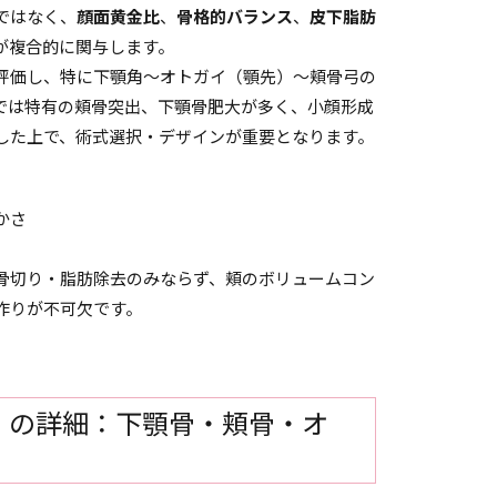
ではなく、
顔面黄金比
、
骨格的バランス
、
皮下脂肪
が複合的に関与します。
評価し、特に下顎角～オトガイ（顎先）～頬骨弓の
では特有の頬骨突出、下顎骨肥大が多く、小顔形成
した上で、術式選択・デザインが重要となります。
かさ
骨切り・脂肪除去のみならず、頬のボリュームコン
作りが不可欠です。
）の詳細：下顎骨・頬骨・オ