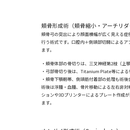
頬骨形成術（頬骨縮小・アーチリダ
頬骨弓の突出により顔面横幅が広く見える症
行う術式です。口腔内＋側頭部切開によるア
ます。
・頬骨体部の骨切りは、三叉神経第2枝（上
・弓部骨切り後は、Titanium Plate等に
・頬骨下顎靭帯、側頭筋付着部の処理も術後
術後は浮腫・血腫、骨片移動による左右非対
ションや3Dプリンターによるプレート作成
ます。