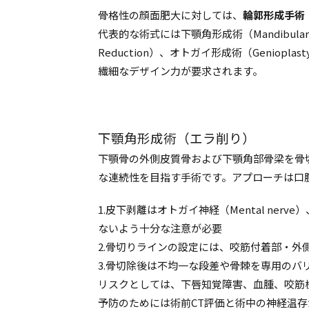
骨格性の顔面肥大に対しては、
輪郭形成手術（Co
代表的な術式には下顎角形成術（Mandibular A
Reduction）、オトガイ形成術（Genio
繊細なデザイン力が要求されます。
下顎角形成術（エラ削り）
下顎骨の外側皮質骨および下顎角部骨梁を骨
な連続性を目指す手術です。アプローチは口
1.皮下剥離はオトガイ神経（Mental nerve）、下
ないよう十分な注意が必要
2.骨切りラインの設定には、咬筋付着部・外
3.骨切除後は不均一な段差や骨棘を専用のバ
リスクとしては、下唇知覚障害、血腫、咬筋
予防のためには術前CT評価と術中の神経温