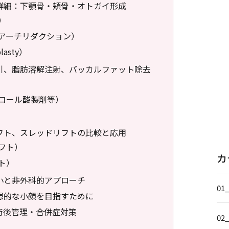
詳細：下顎骨・頬骨・オトガイ形成
）
アーチリダクション）
asty）
引、脂肪溶解注射、バッカルファット除去
コール酸製剤等）
フト、スレッドリフトの比較と応用
フト）
カ
ト）
小と非外科的アプローチ
01
想的な小顔を目指すために
術後管理・合併症対策
02