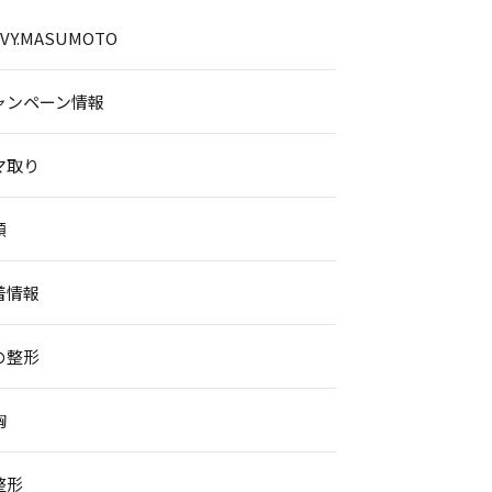
.IVY.MASUMOTO
ャンペーン情報
マ取り
顔
着情報
の整形
胸
整形