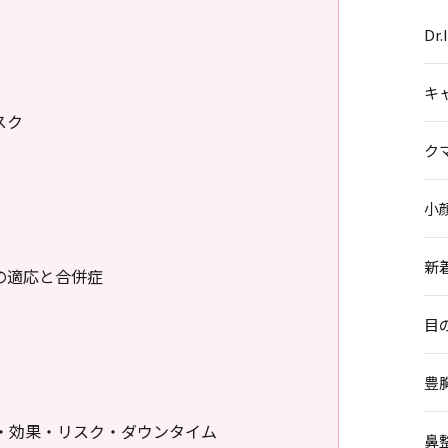
Dr
キ
スク
ク
小
新
の適応と合併症
目
豊
・効果・リスク・ダウンタイム
鼻