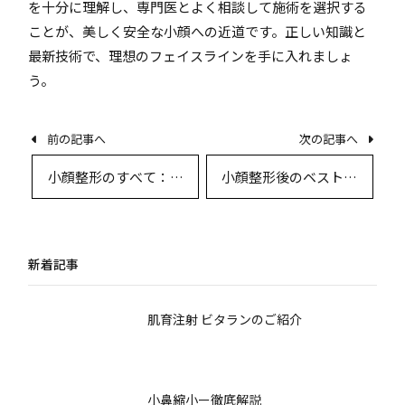
を十分に理解し、専門医とよく相談して施術を選択する
ことが、美しく安全な小顔への近道です。正しい知識と
最新技術で、理想のフェイスラインを手に入れましょ
う。
前の記事へ
次の記事へ
小顔整形のすべて：施
小顔整形後のベストな
術選びから回復まで徹
生活指導と術後ケア完
底解説
全ガイド
新着記事
肌育注射 ビタランのご紹介
小鼻縮小ー徹底解説