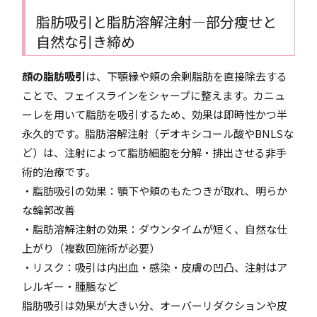
脂肪吸引と脂肪溶解注射―部分痩せと
自然な引き締め
顔の脂肪吸引
は、下顎縁や頬の余剰脂肪を直接除去する
ことで、フェイスラインをシャープに整えます。カニュ
ーレを用いて脂肪を吸引するため、効果は即時性かつ半
永久的です。脂肪溶解注射（デオキシコール酸やBNLSな
ど）は、注射によって脂肪細胞を分解・排出させる非手
術的治療です。
・脂肪吸引の効果：顎下や頬のもたつきが取れ、明らか
な輪郭改善
・脂肪溶解注射の効果：ダウンタイムが短く、自然な仕
上がり（複数回施術が必要）
・リスク：吸引は内出血・感染・皮膚の凹凸、注射はア
レルギー・腫脹など
脂肪吸引は効果が大きい分、オーバーリダクションや皮