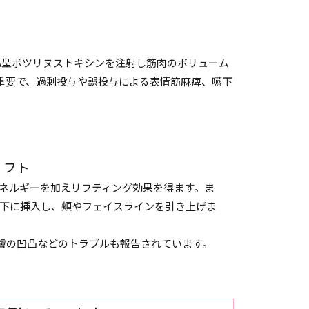
A型ボツリヌストキシンを注射し筋肉のボリューム
重要で、過剰投与や誤投与による表情筋麻痺、嚥下
リフト
熱エネルギーを加えリフティング効果を得ます。ま
を皮下に挿入し、頬やフェイスラインを引き上げま
膚の凹凸などのトラブルも報告されています。