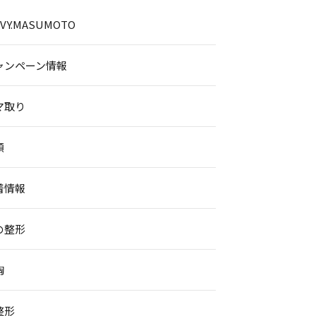
.IVY.MASUMOTO
ャンペーン情報
マ取り
顔
着情報
の整形
胸
整形