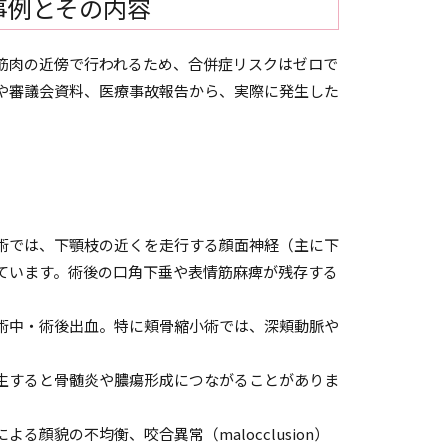
事例とその内容
筋肉の近傍で行われるため、合併症リスクはゼロで
や審議会資料、医療事故報告から、実際に発生した
術では、下顎枝の近くを走行する顔面神経（主に下
ています。術後の口角下垂や表情筋麻痺が残存する
術中・術後出血。特に頬骨縮小術では、深頬動脈や
生すると骨髄炎や膿瘍形成につながることがありま
顔貌の不均衡、咬合異常（malocclusion）