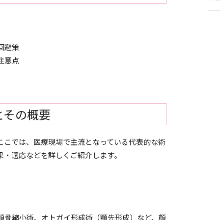
回避策
注意点
とその概要
ここでは、医療現場で主流となっている代表的な術
果・適応などを詳しくご紹介します。
頬骨縮小術、オトガイ形成術（顎先形成）など、顔