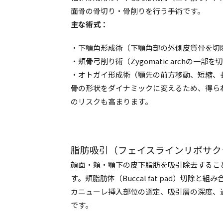
面骨の骨切り・骨削りを行う手術です。
主な術式：
・下顎角形成術（下顎角部の外側皮質骨を切
・頬骨弓削り術（Zygomatic archの一
・オトガイ形成術（顎先の前方移動、短縮、
骨の形状をダイナミックに変えるため、得ら
のリスクも高まります。
脂肪吸引（フェイスラインリポサク
顔面・頬・顎下の皮下脂肪を吸引除去するこ
す。頬脂肪体（Buccal fat pad）切除と
カニューレ挿入部位の選定、吸引層の深度、
です。