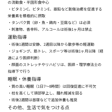
の流動食・半固形食中心
・ビタミンC、ビタミンE、亜鉛など創傷治癒を促進する
栄養素を積極的に摂取
・タンパク質（卵・魚・鶏肉・豆腐など）は必須
・刺激物、香辛料、アルコールは術後1ヶ月は禁止
運動指導
・術後1週間は安静、2週目以降から散歩等の軽運動
・ジョギング、筋トレ、スポーツ等は術後1ヶ月以降（経
過により医師判断）
・顔面のストレッチやリハビリは、医師・理学療法士の
指導下で行う
睡眠・休養指導
・質の高い睡眠（1日7～8時間）は回復促進に不可欠
・枕を高くして頭部挙上し、腫れ軽減を図る
・術後2週間は昼寝などで追加休養も推奨
その他、生活で気をつける点