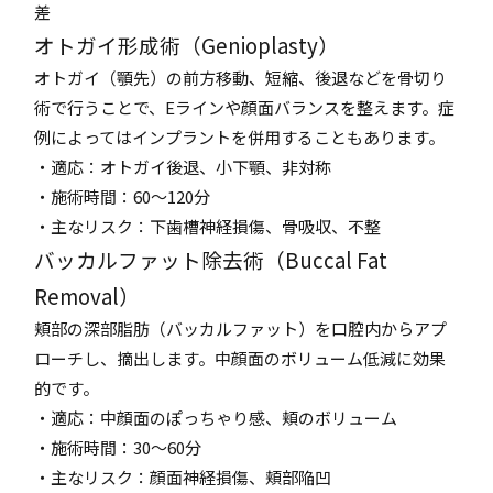
差
オトガイ形成術（Genioplasty）
オトガイ（顎先）の前方移動、短縮、後退などを骨切り
術で行うことで、Eラインや顔面バランスを整えます。症
例によってはインプラントを併用することもあります。
・適応：オトガイ後退、小下顎、非対称
・施術時間：60～120分
・主なリスク：下歯槽神経損傷、骨吸収、不整
バッカルファット除去術（Buccal Fat
Removal）
頬部の深部脂肪（バッカルファット）を口腔内からアプ
ローチし、摘出します。中顔面のボリューム低減に効果
的です。
・適応：中顔面のぽっちゃり感、頬のボリューム
・施術時間：30～60分
・主なリスク：顔面神経損傷、頬部陥凹