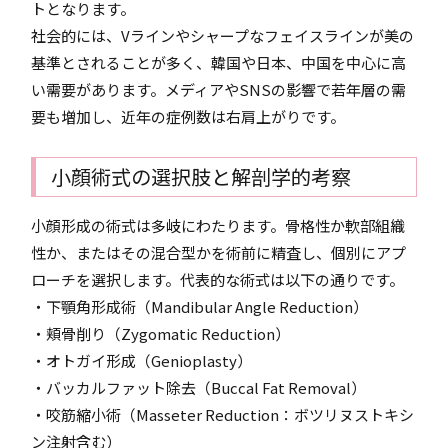
トとなります。
社会的には、Vラインやシャープなフェイスラインが美の
基準とされることが多く、韓国や日本、中国を中心に高
い需要があります。メディアやSNSの影響で若年層の需
要も増加し、近年の症例数は右肩上がりです。
小顔術式の選択肢と解剖学的考察
小顔形成の術式は多岐にわたります。骨格性か軟部組織
性か、またはその混合型かを術前に精査し、個別にアプ
ローチを選択します。代表的な術式は以下の通りです。
・下顎角形成術（Mandibular Angle Reduction）
・頬骨削り（Zygomatic Reduction）
・オトガイ形成（Genioplasty）
・バッカルファット除去（Buccal Fat Removal）
・咬筋縮小術（Masseter Reduction：ボツリヌストキシ
ン注射含む）