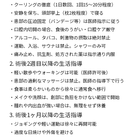
・クーリングの徹底（1日数回、1回15～20分程度）
・安静を保ち、頭部挙上（枕2枚程度）で寝る
・患部の圧迫固定（バンデージ等）は医師指示に従う
・口腔内切開の場合、食後のうがい・口腔ケア厳守
・アルコール、タバコ、刺激物の摂取は絶対禁止
・運動、入浴、サウナは禁止。シャワーのみ可
・痛み止め、抗生剤、処方された薬は指示通り内服
2. 術後2週目以降の生活指導
・軽い散歩やウォーキングは可能（医師許可後）
・患部の過剰なマッサージは禁止。医師の指導下で行う
・食事は柔らかいものから徐々に通常食へ移行
・メイクや洗顔は、創部に負担をかけない範囲で開始
・腫れや内出血が強い場合は、無理をせず休養
3. 術後1ヶ月以降の生活指導
・ジョギングや軽い運動は徐々に再開可能
・過度な日焼けや外傷を避ける