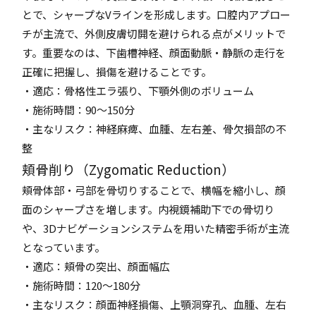
とで、シャープなVラインを形成します。口腔内アプロー
チが主流で、外側皮膚切開を避けられる点がメリットで
す。重要なのは、下歯槽神経、顔面動脈・静脈の走行を
正確に把握し、損傷を避けることです。
・適応：骨格性エラ張り、下顎外側のボリューム
・施術時間：90～150分
・主なリスク：神経麻痺、血腫、左右差、骨欠損部の不
整
頬骨削り（Zygomatic Reduction）
頬骨体部・弓部を骨切りすることで、横幅を縮小し、顔
面のシャープさを増します。内視鏡補助下での骨切り
や、3Dナビゲーションシステムを用いた精密手術が主流
となっています。
・適応：頬骨の突出、顔面幅広
・施術時間：120～180分
・主なリスク：顔面神経損傷、上顎洞穿孔、血腫、左右