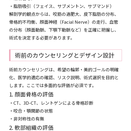
・脂肪吸引（フェイス、サブメントン、サブマンド）
解剖学的観点からは、咬筋の過肥大、皮下脂肪の分布、
骨格的不均衡、顔面神経（Facial Nerve）の走行、血管
の分布（顔面動脈、下顎下動脈など）を正確に把握し、
術式を決定する必要があります。
術前のカウンセリングとデザイン設計
術前カウンセリングは、希望の輪郭・美的ゴールの明確
化、医学的適応の確認、リスク説明、術式選択を目的と
します。ここでは多面的な評価が必須です。
1. 顔面骨格の評価
・CT、3D-CT、レントゲンによる骨格診断
・咬合・顎関節の状態
・非対称性の有無
2. 軟部組織の評価