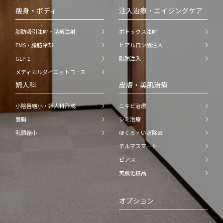
痩身・ボディ
注入治療・エイジングケア
脂肪吸引注射・溶解注射
ボトックス注射
EMS・脂肪冷却
ヒアルロン酸注入
GLP-1
脂肪注入
メディカルダイエットコース
婦人科
皮膚・美肌治療
小陰唇縮小・婦人科形成
ニキビ治療
豊胸
シミ治療
乳頭縮小
ほくろ・いぼ除去
デルマスマート
ピアス
美肌化粧品
オプション