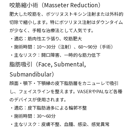
咬筋縮小術（Masseter Reduction）
肥大した咬筋を、ボツリヌストキシン注射または外科的
切除で縮小します。特にボツリヌス注射はダウンタイム
が少なく、手軽な治療法として人気です。
・適応：筋肉性エラ張り、咬筋肥大
・施術時間：10～30分（注射）、60～90分（手術）
・主なリスク：開口障害、一時的な筋力低下
脂肪吸引（Face, Submental,
Submandibular）
顔面・顎下・下顎縁の皮下脂肪層をカニューレで吸引
し、フェイスラインを整えます。VASERやPALなど各種
のデバイスが使用されます。
・適応：皮下脂肪過多による輪郭不整
・施術時間：30～60分
・主なリスク：皮膚不整、血腫、感染、感覚異常