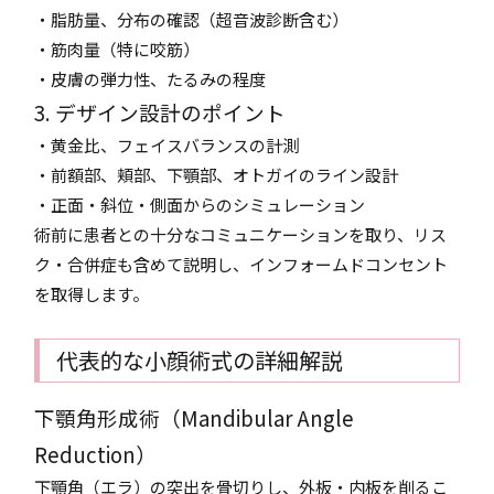
・脂肪量、分布の確認（超音波診断含む）
・筋肉量（特に咬筋）
・皮膚の弾力性、たるみの程度
3. デザイン設計のポイント
・黄金比、フェイスバランスの計測
・前額部、頬部、下顎部、オトガイのライン設計
・正面・斜位・側面からのシミュレーション
術前に患者との十分なコミュニケーションを取り、リス
ク・合併症も含めて説明し、インフォームドコンセント
を取得します。
代表的な小顔術式の詳細解説
下顎角形成術（Mandibular Angle
Reduction）
下顎角（エラ）の突出を骨切りし、外板・内板を削るこ