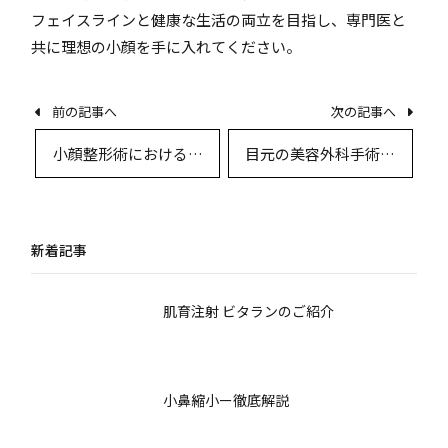
フェイスラインと健康な生活の両立を目指し、専門医と
共に理想の小顔を手に入れてください。
前の記事へ
次の記事へ
小顔整形術における術
目元の美容外科手術徹
後管理と生活指導の最
底解説〜二重埋没法か
新知見
ら眼瞼下垂まで全術式
比較とデザイン戦略〜
新着記事
肌育注射 ビタランのご紹介
小鼻縮小ー徹底解説