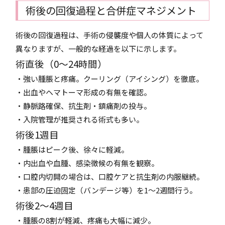
術後の回復過程と合併症マネジメント
術後の回復過程は、手術の侵襲度や個人の体質によって
異なりますが、一般的な経過を以下に示します。
術直後（0～24時間）
・強い腫脹と疼痛。クーリング（アイシング）を徹底。
・出血やヘマトーマ形成の有無を確認。
・静脈路確保、抗生剤・鎮痛剤の投与。
・入院管理が推奨される術式も多い。
術後1週目
・腫脹はピーク後、徐々に軽減。
・内出血や血腫、感染徴候の有無を観察。
・口腔内切開の場合は、口腔ケアと抗生剤の内服継続。
・患部の圧迫固定（バンデージ等）を1～2週間行う。
術後2～4週目
・腫脹の8割が軽減、疼痛も大幅に減少。