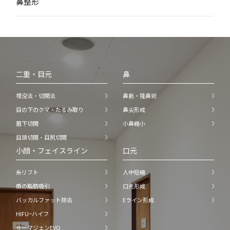
鼻整形
二重・目元
鼻
埋没法・切開法
鼻筋・隆鼻術
目の下のクマ・たるみ取り
鼻尖形成
眉下切開
小鼻縮小
目頭切開・目尻切開
小顔・フェイスライン
口元
糸リフト
人中短縮
顔の脂肪吸引
口元形成
バッカルファット除去
Eライン形成
HIFU−ハイフ
サーマジェンEVO