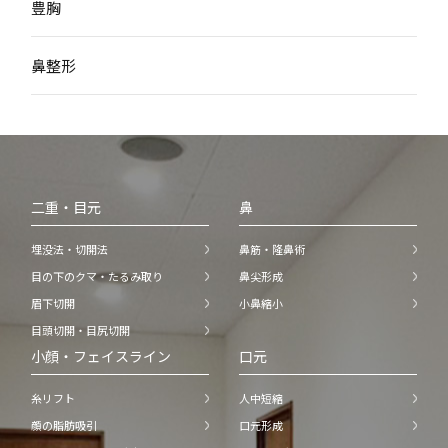
豊胸
鼻整形
二重・目元
鼻
埋没法・切開法
鼻筋・隆鼻術
目の下のクマ・たるみ取り
鼻尖形成
眉下切開
小鼻縮小
目頭切開・目尻切開
小顔・フェイスライン
口元
糸リフト
人中短縮
顔の脂肪吸引
口元形成