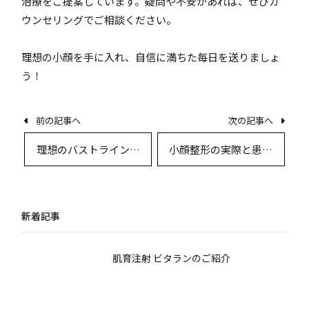
治療をご提案しています。疑問や不安があれば、ぜひカ
ウンセリングでご相談ください。
理想の小顔を手に入れ、自信に満ちた毎日を送りましょ
う！
前の記事へ
次の記事へ
理想のバストラインを
小顔整形の実際と患者
目指すための豊胸手術
体験談：専門医が答え
ガイド
るQ&A
新着記事
肌育注射 ビタランのご紹介