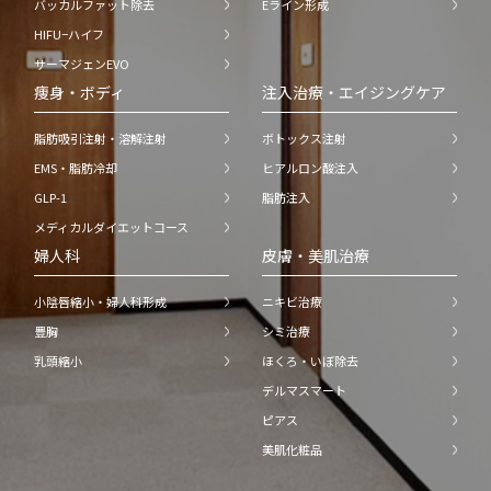
バッカルファット除去
Eライン形成
HIFU−ハイフ
サーマジェンEVO
痩身・ボディ
注入治療・エイジングケア
脂肪吸引注射・溶解注射
ボトックス注射
EMS・脂肪冷却
ヒアルロン酸注入
GLP-1
脂肪注入
メディカルダイエットコース
婦人科
皮膚・美肌治療
小陰唇縮小・婦人科形成
ニキビ治療
豊胸
シミ治療
乳頭縮小
ほくろ・いぼ除去
デルマスマート
ピアス
美肌化粧品