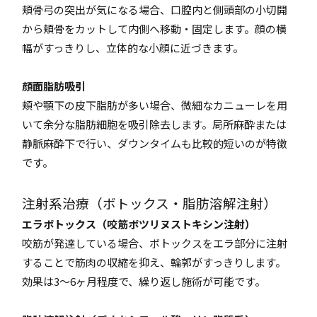
頬骨弓の突出が気になる場合、口腔内と側頭部の小切開
から頬骨をカットして内側へ移動・固定します。顔の横
幅がすっきりし、立体的な小顔に近づきます。
顔面脂肪吸引
頬や顎下の皮下脂肪が多い場合、微細なカニューレを用
いて余分な脂肪細胞を吸引除去します。局所麻酔または
静脈麻酔下で行い、ダウンタイムも比較的短いのが特徴
です。
注射系治療（ボトックス・脂肪溶解注射）
エラボトックス（咬筋ボツリヌストキシン注射）
咬筋が発達している場合、ボトックスをエラ部分に注射
することで筋肉の収縮を抑え、輪郭がすっきりします。
効果は3〜6ヶ月程度で、繰り返し施術が可能です。