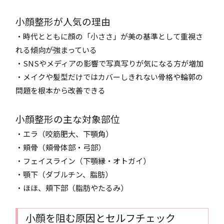
小顔整形が人気の理由
・時代とともに顔の「小ささ」が美の基準として重視さ
れる傾向が強まっている
・SNSやメディアの影響で写真写りが気になる方が増加
・メイクや髪型だけではカバーしきれない骨格や輪郭の
問題を根本から改善できる
小顔整形の主な対象部位
・エラ（咬筋肥大、下顎角）
・頬骨（頬骨体部・弓部）
・フェイスライン（下顎縁・オトガイ）
・顎下（ダブルチン、脂肪）
・ほほ、頬下部（脂肪やたるみ）
小顔を阻む原因とセルフチェック