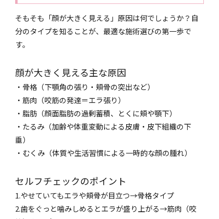
そもそも「顔が大きく見える」原因は何でしょうか？自
分のタイプを知ることが、最適な施術選びの第一歩で
す。
顔が大きく見える主な原因
・骨格（下顎角の張り・頬骨の突出など）
・筋肉（咬筋の発達＝エラ張り）
・脂肪（顔面脂肪の過剰蓄積、とくに頬や顎下）
・たるみ（加齢や体重変動による皮膚・皮下組織の下
垂）
・むくみ（体質や生活習慣による一時的な顔の腫れ）
セルフチェックのポイント
1.やせていてもエラや頬骨が目立つ→骨格タイプ
2.歯をぐっと噛みしめるとエラが盛り上がる→筋肉（咬