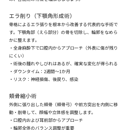
エラ削り（下顎角形成術）
骨格によるエラ張りを根本から改善する代表的な手術で
す。下顎角部（えら部分）の骨を切除し、輪郭をなめら
かに整えます。
・全身麻酔下で口腔内からアプローチ（外表に傷が残り
にくい）
・術後の腫れやしびれはあるが、確実な変化が得られる
・ダウンタイム：2週間～1か月
・リスク：神経損傷、後戻り、感染
頬骨縮小術
外側に張り出した頬骨（頬骨弓）や前方突出を内側に移
動・削骨して、顔幅や立体感を調整します。
・口腔内および耳前部からアプローチ
・輪郭全体のバランス調整が重要