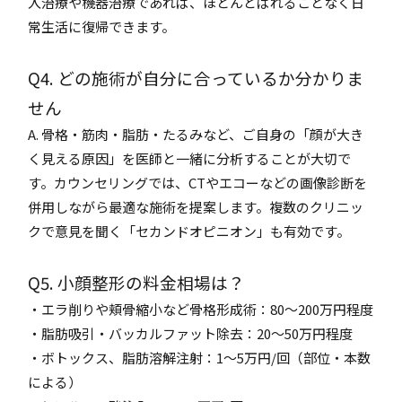
入治療や機器治療であれば、ほとんどばれることなく日
常生活に復帰できます。
Q4. どの施術が自分に合っているか分かりま
せん
A. 骨格・筋肉・脂肪・たるみなど、ご自身の「顔が大き
く見える原因」を医師と一緒に分析することが大切で
す。カウンセリングでは、CTやエコーなどの画像診断を
併用しながら最適な施術を提案します。複数のクリニッ
クで意見を聞く「セカンドオピニオン」も有効です。
Q5. 小顔整形の料金相場は？
・エラ削りや頬骨縮小など骨格形成術：80～200万円程度
・脂肪吸引・バッカルファット除去：20～50万円程度
・ボトックス、脂肪溶解注射：1～5万円/回（部位・本数
による）