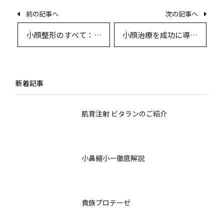
前の記事へ
次の記事へ
小顔整形のすべて：理
小顔治療を成功に導く
想のフェイスラインを
ための総合ガイド
目指すための専門的ガ
イド
新着記事
肌育注射 ビタランのご紹介
小鼻縮小ー徹底解説
貴族プロテーゼ