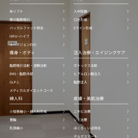
糸リフト
人中短縮
顔の脂肪吸引
口元形成
バッカルファット除去
Eライン形成
HIFU−ハイフ
サーマジェンEVO
痩身・ボディ
注入治療・エイジングケア
脂肪吸引注射・溶解注射
ボトックス注射
EMS・脂肪冷却
ヒアルロン酸注入
GLP-1
脂肪注入
メディカルダイエットコース
婦人科
皮膚・美肌治療
小陰唇縮小・婦人科形成
ニキビ治療
豊胸
シミ治療
乳頭縮小
ほくろ・いぼ除去
デルマスマート