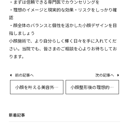
・まずは信頼できる専門医でカウンセリングを
・理想のイメージと現実的な効果・リスクをしっかり確
認
・顔全体のバランスと個性を活かした小顔デザインを目
指しましょう
小顔施術で、より自分らしく輝く日々を手に入れてくだ
さい。当院でも、皆さまのご相談を心よりお待ちしてお
ります。
前の記事へ
次の記事へ
小顔を叶える美容外科
小顔整形後の理想的な
的アプローチ徹底解説
生活指導と回復促進ガ
～フェイスリフト・脂
イド
肪吸引・注入療法など
新着記事
術式別比較～