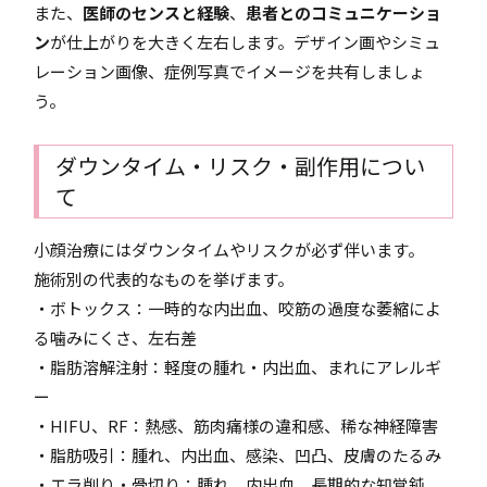
また、
医師のセンスと経験
、
患者とのコミュニケーショ
ン
が仕上がりを大きく左右します。デザイン画やシミュ
レーション画像、症例写真でイメージを共有しましょ
う。
ダウンタイム・リスク・副作用につい
て
小顔治療にはダウンタイムやリスクが必ず伴います。
施術別の代表的なものを挙げます。
・ボトックス：一時的な内出血、咬筋の過度な萎縮によ
る噛みにくさ、左右差
・脂肪溶解注射：軽度の腫れ・内出血、まれにアレルギ
ー
・HIFU、RF：熱感、筋肉痛様の違和感、稀な神経障害
・脂肪吸引：腫れ、内出血、感染、凹凸、皮膚のたるみ
・エラ削り・骨切り：腫れ、内出血、長期的な知覚鈍