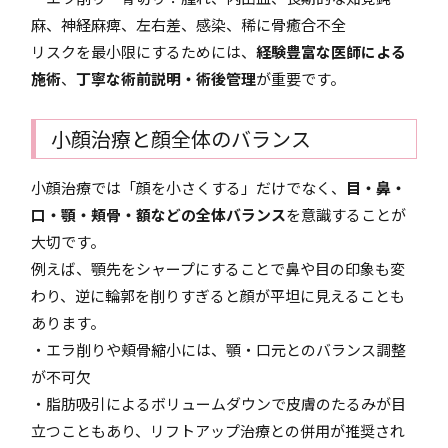
麻、神経麻痺、左右差、感染、稀に骨癒合不全
リスクを最小限にするためには、
経験豊富な医師による
施術
、
丁寧な術前説明・術後管理
が重要です。
小顔治療と顔全体のバランス
小顔治療では「顔を小さくする」だけでなく、
目・鼻・
口・顎・頬骨・額などの全体バランス
を意識することが
大切です。
例えば、顎先をシャープにすることで鼻や目の印象も変
わり、逆に輪郭を削りすぎると顔が平坦に見えることも
あります。
・エラ削りや頬骨縮小には、顎・口元とのバランス調整
が不可欠
・脂肪吸引によるボリュームダウンで皮膚のたるみが目
立つこともあり、リフトアップ治療との併用が推奨され