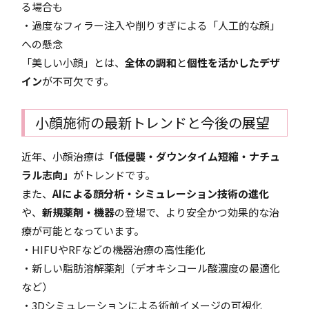
る場合も
・過度なフィラー注入や削りすぎによる「人工的な顔」
への懸念
「美しい小顔」とは、
全体の調和
と
個性を活かしたデザ
イン
が不可欠です。
小顔施術の最新トレンドと今後の展望
近年、小顔治療は
「低侵襲・ダウンタイム短縮・ナチュ
ラル志向」
がトレンドです。
また、
AIによる顔分析・シミュレーション技術の進化
や、
新規薬剤・機器
の登場で、より安全かつ効果的な治
療が可能となっています。
・HIFUやRFなどの機器治療の高性能化
・新しい脂肪溶解薬剤（デオキシコール酸濃度の最適化
など）
・3Dシミュレーションによる術前イメージの可視化