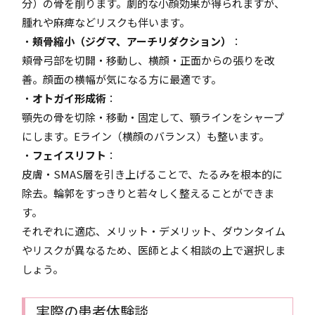
分）の骨を削ります。劇的な小顔効果が得られますが、
腫れや麻痺などリスクも伴います。
・
頬骨縮小（ジグマ、アーチリダクション）
：
頬骨弓部を切開・移動し、横顔・正面からの張りを改
善。顔面の横幅が気になる方に最適です。
・
オトガイ形成術
：
顎先の骨を切除・移動・固定して、顎ラインをシャープ
にします。Eライン（横顔のバランス）も整います。
・
フェイスリフト
：
皮膚・SMAS層を引き上げることで、たるみを根本的に
除去。輪郭をすっきりと若々しく整えることができま
す。
それぞれに適応、メリット・デメリット、ダウンタイム
やリスクが異なるため、医師とよく相談の上で選択しま
しょう。
実際の患者体験談