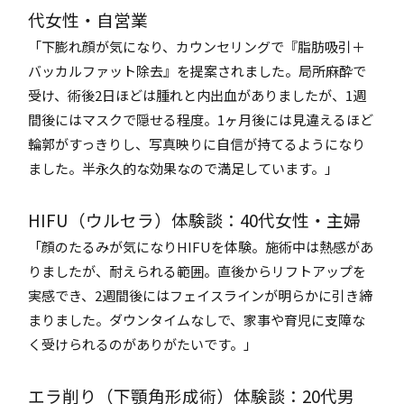
代女性・自営業
「下膨れ顔が気になり、カウンセリングで『脂肪吸引＋
バッカルファット除去』を提案されました。局所麻酔で
受け、術後2日ほどは腫れと内出血がありましたが、1週
間後にはマスクで隠せる程度。1ヶ月後には見違えるほど
輪郭がすっきりし、写真映りに自信が持てるようになり
ました。半永久的な効果なので満足しています。」
HIFU（ウルセラ）体験談：40代女性・主婦
「顔のたるみが気になりHIFUを体験。施術中は熱感があ
りましたが、耐えられる範囲。直後からリフトアップを
実感でき、2週間後にはフェイスラインが明らかに引き締
まりました。ダウンタイムなしで、家事や育児に支障な
く受けられるのがありがたいです。」
エラ削り（下顎角形成術）体験談：20代男