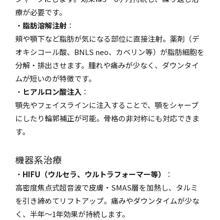
療が必要です。
・
脂肪溶解注射
：
頬や顎下など脂肪が気になる部位に直接注射。薬剤（デ
オキシコール酸、BNLS neo、カベリン等）が脂肪細胞を
分解・排出させます。腫れや痛みが少なく、ダウンタイ
ムが短いのが特徴です。
・
ヒアルロン酸注入
：
顎先やフェイスラインに注入することで、顎をシャープ
にしたり輪郭補正が可能。骨格の非対称にも対応できま
す。
機器系治療
・
HIFU（ウルセラ、ウルトラフォーマー等）
：
高密度焦点式超音波で皮膚・SMAS層を加熱し、タルミ
を引き締めてリフトアップ。痛みやダウンタイムが少な
く、半年〜1年効果が持続します。