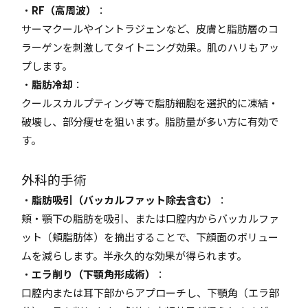
・
RF（高周波）
：
サーマクールやイントラジェンなど、皮膚と脂肪層のコ
ラーゲンを刺激してタイトニング効果。肌のハリもアッ
プします。
・
脂肪冷却
：
クールスカルプティング等で脂肪細胞を選択的に凍結・
破壊し、部分痩せを狙います。脂肪量が多い方に有効で
す。
外科的手術
・
脂肪吸引（バッカルファット除去含む）
：
頬・顎下の脂肪を吸引、または口腔内からバッカルファ
ット（頬脂肪体）を摘出することで、下顔面のボリュー
ムを減らします。半永久的な効果が得られます。
・
エラ削り（下顎角形成術）
：
口腔内または耳下部からアプローチし、下顎角（エラ部