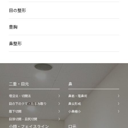
目の整形
豊胸
鼻整形
二重・目元
鼻
埋没法・切開法
鼻筋・隆鼻術
目の下のクマ・たるみ取り
鼻尖形成
眉下切開
小鼻縮小
目頭切開・目尻切開
小顔・フェイスライン
口元