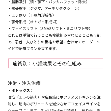
・脂肪吸引（頬・顎下・バッカルファット除去）
・頬骨縮小（ジグマ、アーチリダクション）
・エラ削り（下顎角形成術）
・顎骨形成（オトガイ形成術）
・フェイスリフト（SMASリフト・ミニリフト等）
これらは単独で行うことも複数組み合わせることも可能
で、患者一人ひとりの骨格や希望に合わせてオーダーメ
イドで治療プランを立てます。
施術別：小顔効果とその仕組み
注射・注入治療
・
ボトックス
：
咬筋（エラの筋肉）や広頚筋にボツリヌストキシンを注
射し、筋肉のボリュームを減少させてフェイスラインを
シャープにします。効果は3〜6ヶ月持続し、繰り返し治