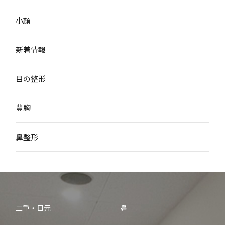
小顔
新着情報
目の整形
豊胸
鼻整形
二重・目元
鼻