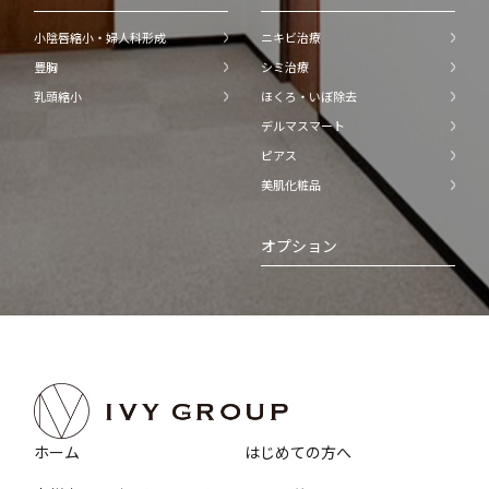
小陰唇縮小・婦人科形成
ニキビ治療
豊胸
シミ治療
乳頭縮小
ほくろ・いぼ除去
デルマスマート
ピアス
美肌化粧品
オプション
ホーム
はじめての方へ