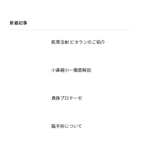
的アプローチ ～フェイ
解説：術式別ダウンタ
スリフト・脂肪溶解注
イム・回復のリアル
射・骨切り術の最新比
新着記事
較～
肌育注射 ビタランのご紹介
小鼻縮小ー徹底解説
貴族プロテーゼ
猫手術について