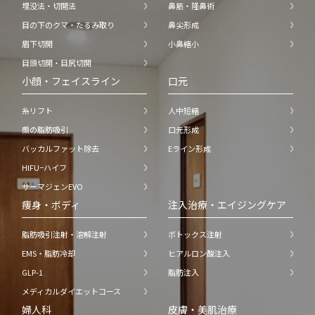
埋没法・切開法
鼻筋・隆鼻術
目の下のクマ・たるみ取り
鼻尖形成
眉下切開
小鼻縮小
目頭切開・目尻切開
小顔・フェイスライン
口元
糸リフト
人中短縮
顔の脂肪吸引
口元形成
バッカルファット除去
Eライン形成
HIFU−ハイフ
サーマジェンEVO
痩身・ボディ
注入治療・エイジングケア
脂肪吸引注射・溶解注射
ボトックス注射
EMS・脂肪冷却
ヒアルロン酸注入
GLP-1
脂肪注入
メディカルダイエットコース
婦人科
皮膚・美肌治療