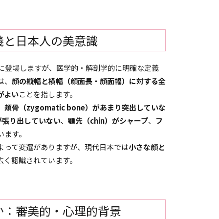
義と日本人の美意識
繁に登場しますが、医学的・解剖学的に明確な定義
は、
顔の縦幅と横幅（顔面長・顔面幅）に対する全
がよい
ことを指します。
、
頬骨（zygomatic bone）があまり突出していな
e）が張り出していない
、
顎先（chin）がシャープ
、
フ
います。
よって変遷がありますが、現代日本では
小さな顔と
広く認識されています。
か：審美的・心理的背景