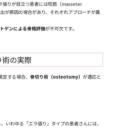
りが目立つ患者には咬筋（masseter
の突出が原因の場合があり、それぞれアプローチが異
ントゲンによる骨格評価
が不可欠です。
り術の実際
規定する場合、
骨切り術（osteotomy）
が適応と
る、いわゆる「エラ張り」タイプの患者さんには、