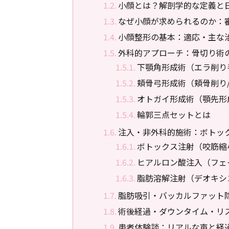
小顔とは？解剖学的な定義と
なぜ小顔が求められるのか：
小顔整形の基本：適応・主な
外科的アプローチ：骨切り術
下顎角形成術（エラ削り
頬骨弓形成術（頬骨削り
オトガイ形成術（顎先形
輪郭三点セットとは
注入・非外科的施術：ボトッ
ボトックス注射（咬筋縮
ヒアルロン酸注入（フェ
脂肪溶解注射（デオキシ
脂肪吸引・バッカルファット
術後経過・ダウンタイム・リ
患者体験談：リアルな声と経