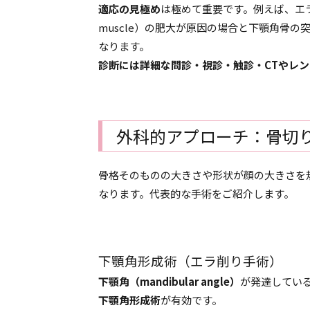
適応の見極め
は極めて重要です。例えば、エラ張
muscle）の肥大が原因の場合と下顎角骨
なります。
診断には詳細な問診・視診・触診・CTやレ
外科的アプローチ：骨切
骨格そのものの大きさや形状が顔の大きさを
なります。代表的な手術をご紹介します。
下顎角形成術（エラ削り手術）
下顎角（mandibular angle）
が発達してい
下顎角形成術
が有効です。