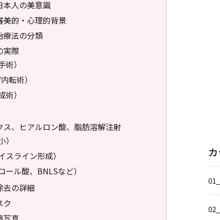
日本人の美意識
審美的・心理的背景
治療法の分類
の実際
手術）
/内転術）
成術）
クス、ヒアルロン酸、脂肪溶解注射
小）
カ
イスライン形成）
コール酸、BNLSなど）
01
除去の詳細
スク
02
過写真