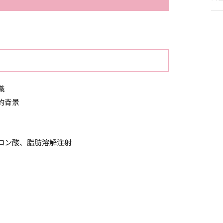
識
的背景
ロン酸、脂肪溶解注射