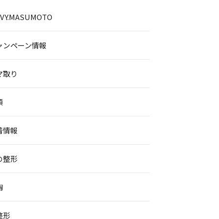
.IVY.MASUMOTO
ャンペーン情報
マ取り
顔
着情報
の整形
胸
整形