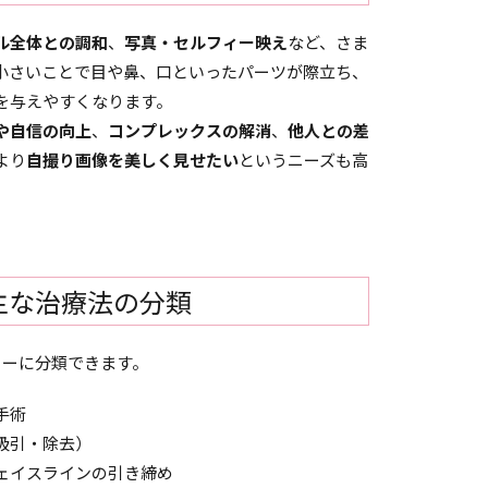
ル全体との調和
、
写真・セルフィー映え
など、さま
小さいことで目や鼻、口といったパーツが際立ち、
を与えやすくなります。
や自信の向上
、
コンプレックスの解消
、
他人との差
より
自撮り画像を美しく見せたい
というニーズも高
主な治療法の分類
リーに分類できます。
手術
吸引・除去）
ェイスラインの引き締め