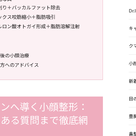
ラ削り＋バッカルファット除去
Dr
トックス咬筋縮小＋脂肪吸引
アルロン酸オトガイ形成＋脂肪溶解注射
キ
ク
後の小顔治療
小
方へのアドバイス
新
目
インへ導く小顔整形：
くある質問まで徹底網
豊
鼻