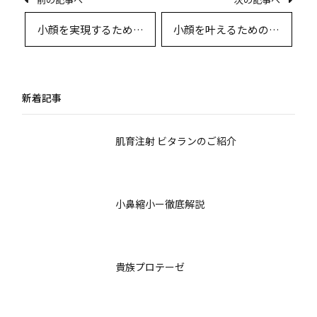
小顔を実現するための
小顔を叶えるための美
美容外科的アプローチ
容外科的アプローチと
と術後の回復ガイド
術後の生活指導
新着記事
肌育注射 ビタランのご紹介
小鼻縮小ー徹底解説
貴族プロテーゼ