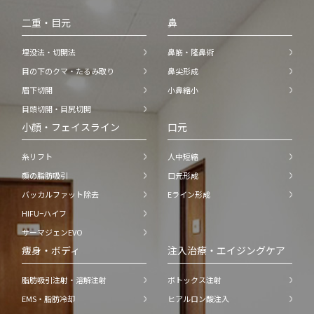
二重・目元
鼻
埋没法・切開法
鼻筋・隆鼻術
目の下のクマ・たるみ取り
鼻尖形成
眉下切開
小鼻縮小
目頭切開・目尻切開
小顔・フェイスライン
口元
糸リフト
人中短縮
顔の脂肪吸引
口元形成
バッカルファット除去
Eライン形成
HIFU−ハイフ
サーマジェンEVO
痩身・ボディ
注入治療・エイジングケア
脂肪吸引注射・溶解注射
ボトックス注射
EMS・脂肪冷却
ヒアルロン酸注入