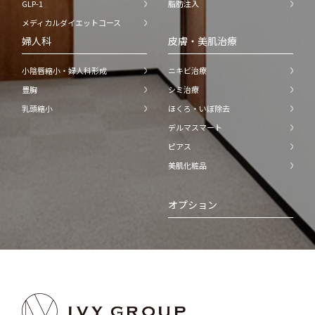
GLP-1
脂肪注入
メディカルダイエットコース
婦人科
皮膚・美肌治療
小陰唇縮小・婦人科形成
ニキビ治療
豊胸
シミ治療
乳頭縮小
ほくろ・いぼ除去
デルマスマート
ピアス
美肌化粧品
オプション