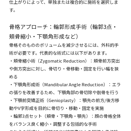
仕上がりによって、単独または複合的に施術を選択しま
す。
骨格アプローチ：輪郭形成手術（輪郭3点・
頬骨縮小・下顎角形成など）
骨格そのもののボリュームを減少させるには、外科的手
術が必要です。代表的な術式には以下があります。
・頬骨縮小術（Zygomatic Reduction）：頬骨前方突出
や側方突出に対し、骨切り・骨移動・固定を行い幅を狭
める
・下顎角形成術（Mandibular Angle Reduction）：エラ
の張りを改善するため、下顎角部の骨切除や削骨を行う
・下顎前突矯正術（Genioplasty）：顎先の前方/後方移
動やV字形成を目的に骨切り・移動・固定を実施
・輪郭3点セット（頬骨・下顎角・顎先）：顔の骨格全体
をバランス良く縮小・調整する包括的な手術