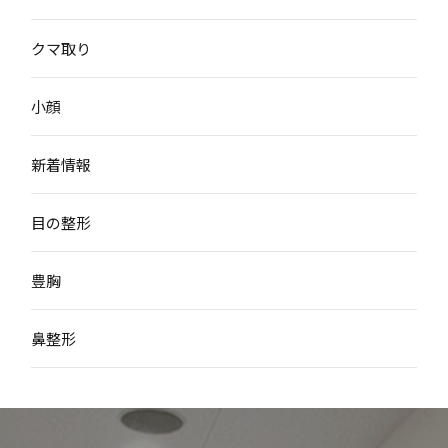
クマ取り
小顔
新着情報
目の整形
豊胸
鼻整形