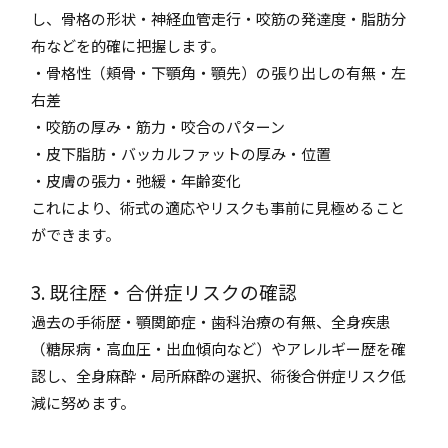
し、骨格の形状・神経血管走行・咬筋の発達度・脂肪分
布などを的確に把握します。
・骨格性（頬骨・下顎角・顎先）の張り出しの有無・左
右差
・咬筋の厚み・筋力・咬合のパターン
・皮下脂肪・バッカルファットの厚み・位置
・皮膚の張力・弛緩・年齢変化
これにより、術式の適応やリスクも事前に見極めること
ができます。
3. 既往歴・合併症リスクの確認
過去の手術歴・顎関節症・歯科治療の有無、全身疾患
（糖尿病・高血圧・出血傾向など）やアレルギー歴を確
認し、全身麻酔・局所麻酔の選択、術後合併症リスク低
減に努めます。