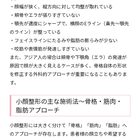
・顔幅が狭く、縦方向に対して均整が取れている
・頬骨やエラが張りすぎていない
・顎先が適度にシャープで、横顔のEライン（鼻先〜顎先
のライン）が整っている
・フェイスラインにたるみや脂肪の膨らみが少ない
・咬筋や表情筋が発達しすぎていない
また、アジア人の場合は頬骨や下顎角（エラ）の発達が
原因で顔が大きく見えるケースが多く、骨格自体の形状
を修正する外科的アプローチが重要になることもありま
す。
小顔整形の主な施術法〜骨格・筋肉・
脂肪アプローチ
小顔整形には大きく分けて「骨格」「筋肉」「脂肪」へ
のアプローチが存在します。患者様の顔立ちや希望する