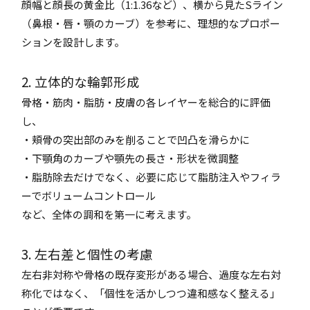
顔幅と顔長の黄金比（1:1.36など）、横から見たSライン
（鼻根・唇・顎のカーブ）を参考に、理想的なプロポー
ションを設計します。
2. 立体的な輪郭形成
骨格・筋肉・脂肪・皮膚の各レイヤーを総合的に評価
し、
・頬骨の突出部のみを削ることで凹凸を滑らかに
・下顎角のカーブや顎先の長さ・形状を微調整
・脂肪除去だけでなく、必要に応じて脂肪注入やフィラ
ーでボリュームコントロール
など、全体の調和を第一に考えます。
3. 左右差と個性の考慮
左右非対称や骨格の既存変形がある場合、過度な左右対
称化ではなく、「個性を活かしつつ違和感なく整える」