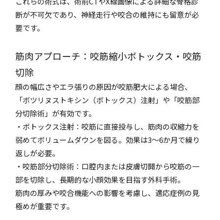
これらの術式は、術前CTやX線画像による詳細な骨格診
断が不可欠であり、神経走行や咬合の維持にも留意が必
要です。
筋肉アプローチ：咬筋縮小ボトックス・咬筋
切除
顔の幅広さやエラ張りの原因が咬筋肥大による場合、
「ボツリヌストキシン（ボトックス）注射」や「咬筋部
分切除術」が有効です。
・ボトックス注射：咬筋に直接投与し、筋肉の収縮力を
弱めてボリュームダウンを図る。効果は3〜6か月で繰り
返しが必要。
・咬筋部分切除術：口腔内または皮膚切開から咬筋の一
部を切除し、長期的な小顔効果を目指す外科手術。
筋肉の厚みや咬合機能への影響を考慮し、適応症例の見
極めが重要です。