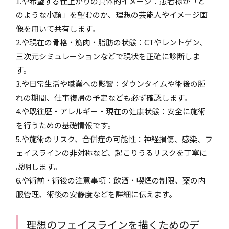
1.や希望する仕上がりの具体的イメージ：患者様が「ど
のような小顔」を望むのか、理想の芸能人やイメージ画
像を用いて共有します。
2.や現在の骨格・筋肉・脂肪の状態：CTやレントゲン、
三次元シミュレーションなどで現状を正確に診断しま
す。
3.や日常生活や職業への影響：ダウンタイムや術後の腫
れの期間、仕事復帰の予定なども必ず確認します。
4.や既往歴・アレルギー・現在の健康状態：安全に施術
を行うための基礎情報です。
5.や施術のリスク、合併症の可能性：神経損傷、感染、フ
ェイスラインの非対称など、起こりうるリスクを丁寧に
説明します。
6.や術前・術後の注意事項：飲酒・喫煙の制限、薬の内
服管理、術後の安静度などを詳細に伝えます。
理想のフェイスラインを描くためのデ