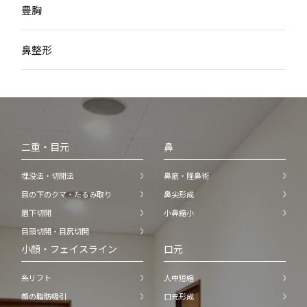
豊胸
鼻整形
二重・目元
鼻
埋没法・切開法
鼻筋・隆鼻術
目の下のクマ・たるみ取り
鼻尖形成
眉下切開
小鼻縮小
目頭切開・目尻切開
小顔・フェイスライン
口元
糸リフト
人中短縮
顔の脂肪吸引
口元形成