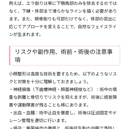
例えば、エラ削りは単に下顎角部のみを除去するのでは
なく、下縁・体部まで滑らかなラインを描く必要があり
ます。また、頬骨削りも弓部だけでなく、体部の突出に
応じてアプローチを変えることで、自然なフェイスライ
ンが生まれます。
リスクや副作用、術前・術後の注意事
項
小顔整形は高度な技術を要するため、以下のようなリス
クと対策を十分に理解しておきましょう。
・神経損傷（下歯槽神経・顔面神経枝など）：術中の慎
重な剥離と骨切りでリスクを抑えますが、術後に感覚障
害や運動障害が残ることも稀にあります。
・出血・血腫：術中止血を徹底し、術後は圧迫固定やド
レーン管理を適切に行います。
・感染：無菌操作の徹底と、術後抗生剤の内服で予防し