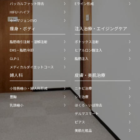
バッカルファット除去
Eライン形成
HIFU−ハイフ
サーマジェンEVO
痩身・ボディ
注入治療・エイジングケア
脂肪吸引注射・溶解注射
ボトックス注射
EMS・脂肪冷却
ヒアルロン酸注入
GLP-1
脂肪注入
メディカルダイエットコース
婦人科
皮膚・美肌治療
小陰唇縮小・婦人科形成
ニキビ治療
豊胸
シミ治療
乳頭縮小
ほくろ・いぼ除去
デルマスマート
ピアス
美肌化粧品