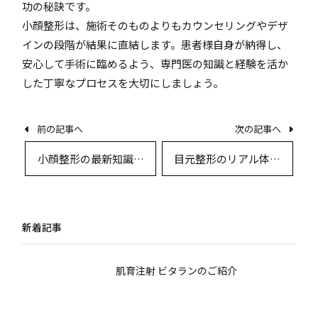
功の秘訣です。
小顔整形は、施術そのものよりもカウンセリングやデザ
インの段階が結果に直結します。患者様自身が納得し、
安心して手術に臨めるよう、専門医の知識と経験を活か
した丁寧なプロセスを大切にしましょう。
前の記事へ
次の記事へ
小顔整形の最新知識と
目元整形のリアル体験
ダウンタイム完全ガイ
談とQ&Aで徹底解説！
ド
専門医が語る最新術
式・アフターケア・デ
新着記事
ザインの全知識
肌育注射 ビタランのご紹介