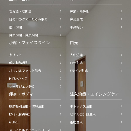
埋没法・切開法
鼻筋・隆鼻術
目の下のクマ・たるみ取り
鼻尖形成
眉下切開
小鼻縮小
目頭切開・目尻切開
小顔・フェイスライン
口元
糸リフト
人中短縮
顔の脂肪吸引
口元形成
バッカルファット除去
Eライン形成
HIFU−ハイフ
サーマジェンEVO
痩身・ボディ
注入治療・エイジングケア
脂肪吸引注射・溶解注射
ボトックス注射
EMS・脂肪冷却
ヒアルロン酸注入
GLP-1
脂肪注入
メディカルダイエットコース