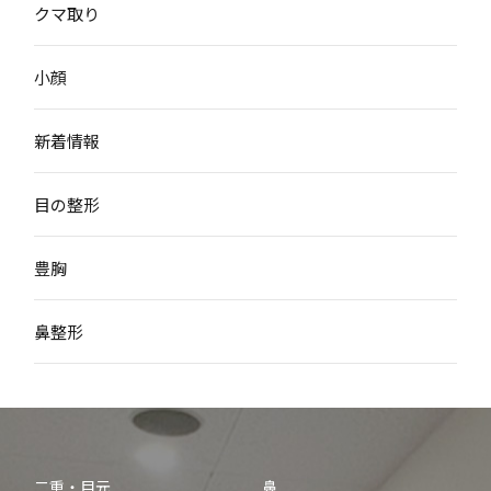
クマ取り
小顔
新着情報
目の整形
豊胸
鼻整形
二重・目元
鼻