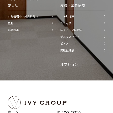
婦人科
皮膚・美肌治療
小陰唇縮小・婦人科形成
ニキビ治療
豊胸
シミ治療
乳頭縮小
ほくろ・いぼ除去
デルマスマート
ピアス
美肌化粧品
オプション
ホーム
はじめての方へ