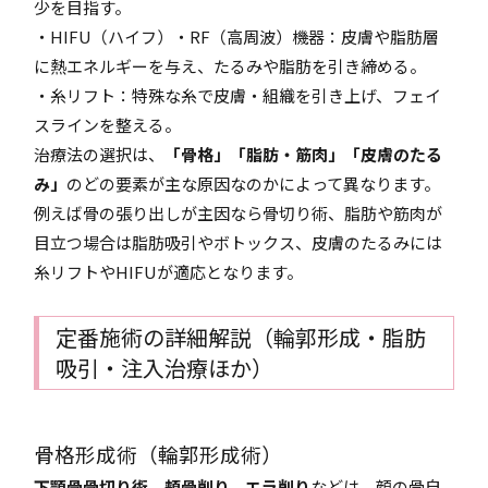
少を目指す。
・HIFU（ハイフ）・RF（高周波）機器：皮膚や脂肪層
に熱エネルギーを与え、たるみや脂肪を引き締める。
・糸リフト：特殊な糸で皮膚・組織を引き上げ、フェイ
スラインを整える。
治療法の選択は、
「骨格」「脂肪・筋肉」「皮膚のたる
み」
のどの要素が主な原因なのかによって異なります。
例えば骨の張り出しが主因なら骨切り術、脂肪や筋肉が
目立つ場合は脂肪吸引やボトックス、皮膚のたるみには
糸リフトやHIFUが適応となります。
定番施術の詳細解説（輪郭形成・脂肪
吸引・注入治療ほか）
骨格形成術（輪郭形成術）
下顎骨骨切り術、頬骨削り、エラ削り
などは、顔の骨自