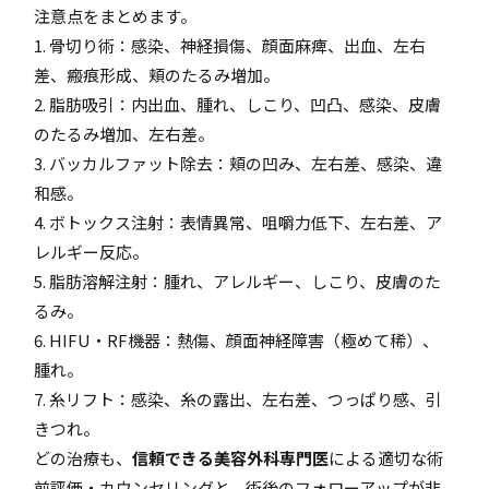
注意点をまとめます。
1. 骨切り術：感染、神経損傷、顔面麻痺、出血、左右
差、瘢痕形成、頬のたるみ増加。
2. 脂肪吸引：内出血、腫れ、しこり、凹凸、感染、皮膚
のたるみ増加、左右差。
3. バッカルファット除去：頬の凹み、左右差、感染、違
和感。
4. ボトックス注射：表情異常、咀嚼力低下、左右差、ア
レルギー反応。
5. 脂肪溶解注射：腫れ、アレルギー、しこり、皮膚のた
るみ。
6. HIFU・RF機器：熱傷、顔面神経障害（極めて稀）、
腫れ。
7. 糸リフト：感染、糸の露出、左右差、つっぱり感、引
きつれ。
どの治療も、
信頼できる美容外科専門医
による適切な術
前評価・カウンセリングと、術後のフォローアップが非