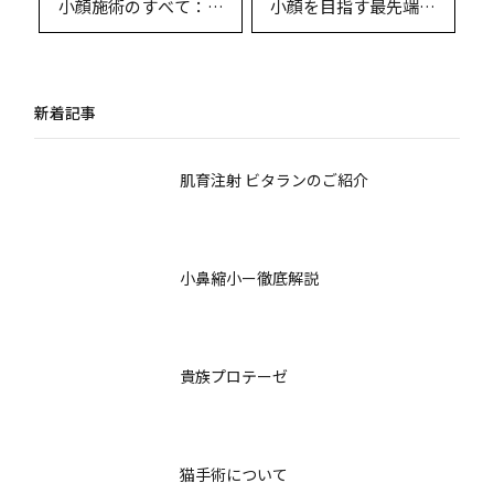
小顔施術のすべて：ダ
小顔を目指す最先端美
ウンタイム、回復期
容外科術式徹底解説
間、痛み管理の真実
新着記事
肌育注射 ビタランのご紹介
小鼻縮小ー徹底解説
貴族プロテーゼ
猫手術について