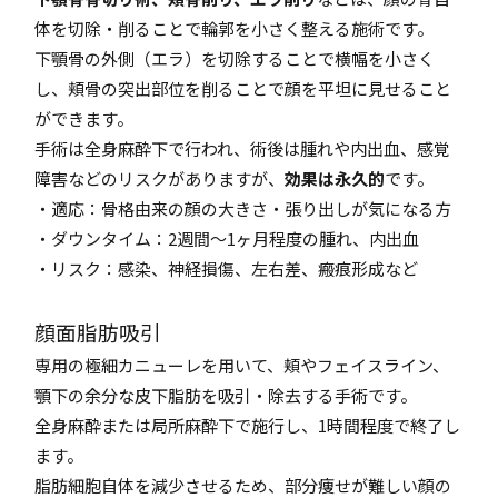
体を切除・削ることで輪郭を小さく整える施術です。
下顎骨の外側（エラ）を切除することで横幅を小さく
し、頬骨の突出部位を削ることで顔を平坦に見せること
ができます。
手術は全身麻酔下で行われ、術後は腫れや内出血、感覚
障害などのリスクがありますが、
効果は永久的
です。
・適応：骨格由来の顔の大きさ・張り出しが気になる方
・ダウンタイム：2週間〜1ヶ月程度の腫れ、内出血
・リスク：感染、神経損傷、左右差、瘢痕形成など
顔面脂肪吸引
専用の極細カニューレを用いて、頬やフェイスライン、
顎下の余分な皮下脂肪を吸引・除去する手術です。
全身麻酔または局所麻酔下で施行し、1時間程度で終了し
ます。
脂肪細胞自体を減少させるため、部分痩せが難しい顔の