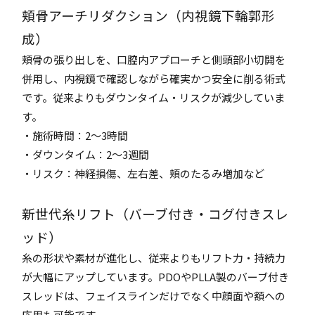
頬骨アーチリダクション（内視鏡下輪郭形
成）
頬骨の張り出しを、口腔内アプローチと側頭部小切開を
併用し、内視鏡で確認しながら確実かつ安全に削る術式
です。従来よりもダウンタイム・リスクが減少していま
す。
・施術時間：2〜3時間
・ダウンタイム：2〜3週間
・リスク：神経損傷、左右差、頬のたるみ増加など
新世代糸リフト（バーブ付き・コグ付きスレ
ッド）
糸の形状や素材が進化し、従来よりもリフト力・持続力
が大幅にアップしています。PDOやPLLA製のバーブ付き
スレッドは、フェイスラインだけでなく中顔面や額への
応用も可能です。