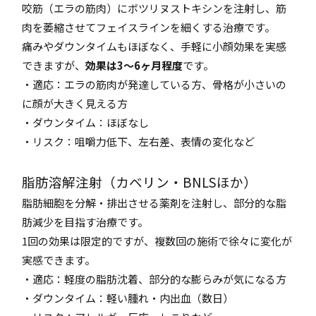
咬筋（エラの筋肉）にボツリヌストキシンを注射し、筋
肉を萎縮させてフェイスラインを細くする治療です。
痛みやダウンタイムもほぼなく、手軽に小顔効果を実感
できますが、
効果は3〜6ヶ月程度
です。
・適応：エラの筋肉が発達している方、骨格が小さいの
に顔が大きく見える方
・ダウンタイム：ほぼなし
・リスク：咀嚼力低下、左右差、表情の変化など
脂肪溶解注射（カベリン・BNLSほか）
脂肪細胞を分解・排出させる薬剤を注射し、部分的な脂
肪減少を目指す治療です。
1回の効果は限定的ですが、複数回の施術で徐々に変化が
実感できます。
・適応：軽度の脂肪沈着、部分的な膨らみが気になる方
・ダウンタイム：軽い腫れ・内出血（数日）