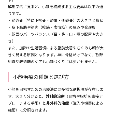
解剖学的に見ると、小顔を構成する主な要素は以下の通
りです。
・頭蓋骨（特に下顎骨・頬骨・側頭骨）の大きさと形状
・皮下脂肪や筋肉（咬筋・表情筋）の厚みや発達度
・顔面のパーツバランス（目・鼻・口・顎の配置や大き
さ）
また、加齢や生活習慣による脂肪沈着やむくみも顔が大
きく見える原因となります。単に骨格だけでなく、軟部
組織や表情筋のケアも小顔づくりには欠かせません。
小顔治療の種類と選び方
小顔を目指すための治療法には多様な選択肢が存在しま
す。大きく分けると、
外科的治療
（骨格や脂肪を直接ア
プローチする手術）と
非外科的治療
（注入や機器による
施術）に分類されます。