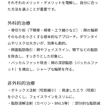
それぞれのメリット・デメリットを理解し、自分に合っ
た方法を選ぶことが重要です。
外科的治療
・骨切り術（下顎骨・頬骨・エラ縮小など）：顔の輪郭
そのものを小さくする根本的なアプローチ。ダウンタイ
ムやリスクは大きいが、効果も劇的。
・顔面脂肪吸引：頬やフェイスライン、顎下などの脂肪
を除去し、すっきりとした印象に。
・バッカルファット除去：頬の深部脂肪（バッカルファ
ット）を摘出し、シャープな輪郭を作る。
非外科的治療
・ボトックス注射（咬筋縮小）：発達したエラ（咬筋）
を小さくし、フェイスラインをスリムに。
・脂肪溶解注射（カベリン・BNLS等）：部分的な脂肪減