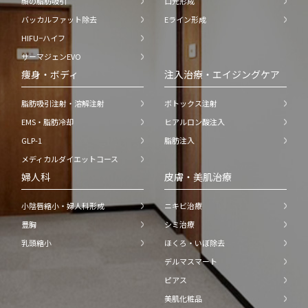
顔の脂肪吸引
口元形成
バッカルファット除去
Eライン形成
HIFU−ハイフ
サーマジェンEVO
痩身・ボディ
注入治療・エイジングケア
脂肪吸引注射・溶解注射
ボトックス注射
EMS・脂肪冷却
ヒアルロン酸注入
GLP-1
脂肪注入
メディカルダイエットコース
婦人科
皮膚・美肌治療
小陰唇縮小・婦人科形成
ニキビ治療
豊胸
シミ治療
乳頭縮小
ほくろ・いぼ除去
デルマスマート
ピアス
美肌化粧品