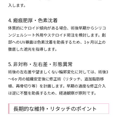
入します。
4. 瘢痕肥厚・色素沈着
体質的にケロイド傾向がある場合、術後早期からシリコ
ンジェルシート外用やステロイド局注を検討します。創
部へのUV暴露は色素沈着を助長するため、1ヶ月以上の
徹底した遮光を指導します。
5. 非対称・左右差・形態異常
術後の左右差や望ましくない輪郭変化に対しては、術後3
～6ヶ月の組織安定後に修正術（リタッチ、追加脂肪移
植、再骨切り等）を計画します。早期の過度な修正介入
は逆に不整を助長するため、経過観察が原則です。
長期的な維持・リタッチのポイント