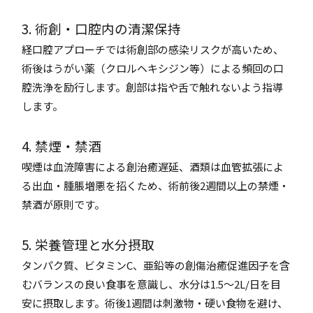
3. 術創・口腔内の清潔保持
経口腔アプローチでは術創部の感染リスクが高いため、
術後はうがい薬（クロルヘキシジン等）による頻回の口
腔洗浄を励行します。創部は指や舌で触れないよう指導
します。
4. 禁煙・禁酒
喫煙は血流障害による創治癒遅延、酒類は血管拡張によ
る出血・腫脹増悪を招くため、術前後2週間以上の禁煙・
禁酒が原則です。
5. 栄養管理と水分摂取
タンパク質、ビタミンC、亜鉛等の創傷治癒促進因子を含
むバランスの良い食事を意識し、水分は1.5～2L/日を目
安に摂取します。術後1週間は刺激物・硬い食物を避け、