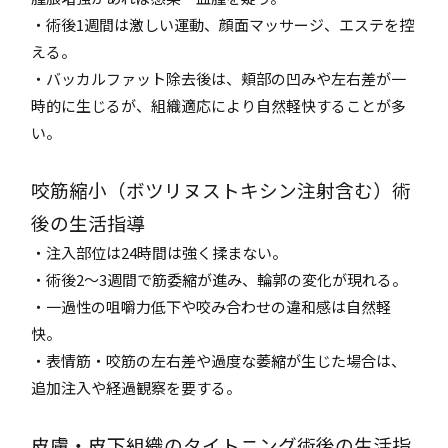
・術後1週間は激しい運動、顔面マッサージ、エステを控
える。
・バッカルファット除去後は、頬部の凹みや左右差が一
時的に生じるが、組織適応により自然軽快することが多
い。
咬筋縮小（ボツリヌストキシン注射含む）術
後の生活指導
・注入部位は24時間は強く揉まない。
・術後2～3週間で筋委縮が進み、輪郭の変化が現れる。
・一過性の咀嚼力低下や咬み合わせの違和感は自然軽
快。
・表情筋・咬筋の左右差や過度な萎縮が生じた場合は、
追加注入や経過観察を要する。
皮膚・皮下組織のタイトニング術後の生活指