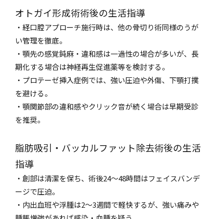
オトガイ形成術術後の生活指導
・経口腔アプローチ施行時は、他の骨切り術同様のうが
い管理を徹底。
・顎先の感覚鈍麻・違和感は一過性の場合が多いが、長
期化する場合は神経再生促進薬等を検討する。
・プロテーゼ挿入症例では、強い圧迫や外傷、下顎打撲
を避ける。
・顎関節部の違和感やクリック音が続く場合は早期受診
を推奨。
脂肪吸引・バッカルファット除去術後の生活
指導
・創部は清潔を保ち、術後24～48時間はフェイスバンデ
ージで圧迫。
・内出血班や浮腫は2～3週間で軽快するが、強い痛みや
腫脹増強があれば感染・血腫を疑う。