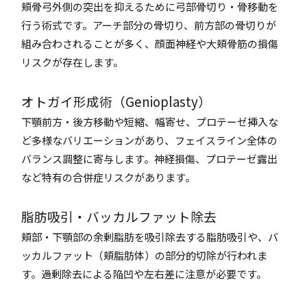
頬骨弓外側の突出を抑えるために弓部骨切り・骨移動を
行う術式です。アーチ部分の骨切り、前方部の骨切りが
組み合わされることが多く、顔面神経や大頬骨筋の損傷
リスクが存在します。
オトガイ形成術（Genioplasty）
下顎前方・後方移動や短縮、幅寄せ、プロテーゼ挿入な
ど多様なバリエーションがあり、フェイスライン全体の
バランス調整に寄与します。神経損傷、プロテーゼ露出
など特有の合併症リスクがあります。
脂肪吸引・バッカルファット除去
頬部・下顎部の余剰脂肪を吸引除去する脂肪吸引や、バ
ッカルファット（頬脂肪体）の部分的切除が行われま
す。過剰除去による陥凹や左右差に注意が必要です。