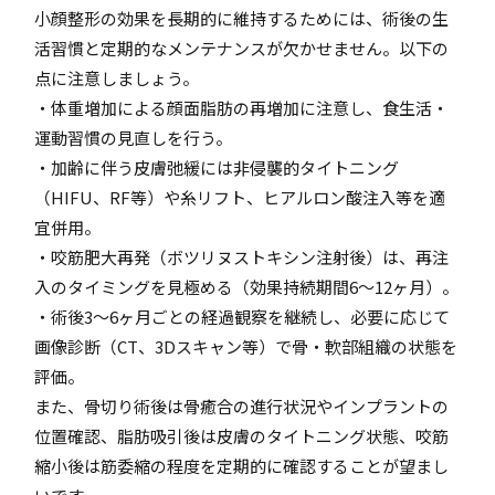
小顔整形の効果を長期的に維持するためには、術後の生
活習慣と定期的なメンテナンスが欠かせません。以下の
点に注意しましょう。
・体重増加による顔面脂肪の再増加に注意し、食生活・
運動習慣の見直しを行う。
・加齢に伴う皮膚弛緩には非侵襲的タイトニング
（HIFU、RF等）や糸リフト、ヒアルロン酸注入等を適
宜併用。
・咬筋肥大再発（ボツリヌストキシン注射後）は、再注
入のタイミングを見極める（効果持続期間6～12ヶ月）。
・術後3～6ヶ月ごとの経過観察を継続し、必要に応じて
画像診断（CT、3Dスキャン等）で骨・軟部組織の状態を
評価。
また、骨切り術後は骨癒合の進行状況やインプラントの
位置確認、脂肪吸引後は皮膚のタイトニング状態、咬筋
縮小後は筋委縮の程度を定期的に確認することが望まし