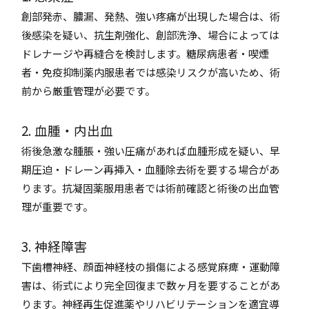
創部発赤、膿漏、発熱、強い疼痛が出現した場合は、術
後感染を疑い、抗生剤強化、創部洗浄、場合によっては
ドレナージや再縫合を検討します。糖尿病患者・喫煙
者・免疫抑制薬内服患者では感染リスクが高いため、術
前から厳重管理が必要です。
2. 血腫・内出血
術後急激な腫脹・強い圧痛があれば血腫形成を疑い、早
期圧迫・ドレーン再挿入・血腫除去術を要する場合があ
ります。抗凝固薬服用患者では術前確認と術後の出血管
理が重要です。
3. 神経障害
下歯槽神経、顔面神経枝の損傷による感覚麻痺・運動障
害は、術式により完全回復まで数ヶ月を要することがあ
ります。神経再生促進薬やリハビリテーションを適宜導