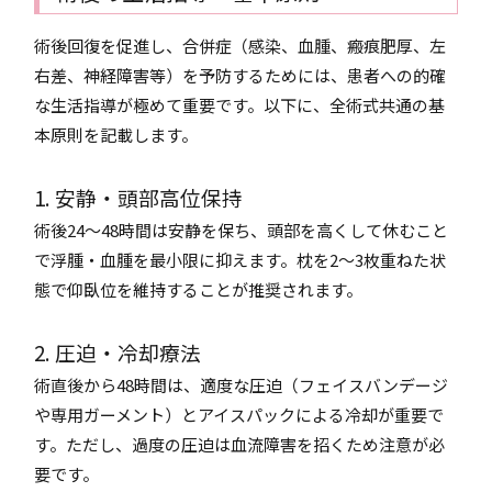
術後回復を促進し、合併症（感染、血腫、瘢痕肥厚、左
右差、神経障害等）を予防するためには、患者への的確
な生活指導が極めて重要です。以下に、全術式共通の基
本原則を記載します。
1. 安静・頭部高位保持
術後24～48時間は安静を保ち、頭部を高くして休むこと
で浮腫・血腫を最小限に抑えます。枕を2～3枚重ねた状
態で仰臥位を維持することが推奨されます。
2. 圧迫・冷却療法
術直後から48時間は、適度な圧迫（フェイスバンデージ
や専用ガーメント）とアイスパックによる冷却が重要で
す。ただし、過度の圧迫は血流障害を招くため注意が必
要です。