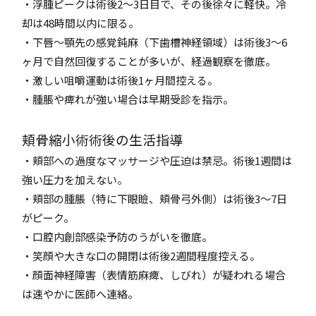
・浮腫ピークは術後2～3日目で、その後徐々に軽快。冷
却は48時間以内に限る。
・下唇～顎先の感覚鈍麻（下歯槽神経領域）は術後3～6
ヶ月で自然回復することが多いが、経過観察を徹底。
・激しい咀嚼運動は術後1ヶ月間控える。
・腫脹や痺れが強い場合は早期受診を指示。
頬骨縮小術術後の生活指導
・頬部への過度なマッサージや圧迫は禁忌。術後1週間は
強い圧力を加えない。
・頬部の腫脹（特に下眼瞼、頬骨弓外側）は術後3～7日
がピーク。
・口腔内創部感染予防のうがいを徹底。
・笑顔や大きな口の開閉は術後2週間程度控える。
・顔面神経障害（表情筋麻痺、しびれ）が疑われる場合
は速やかに医師へ連絡。