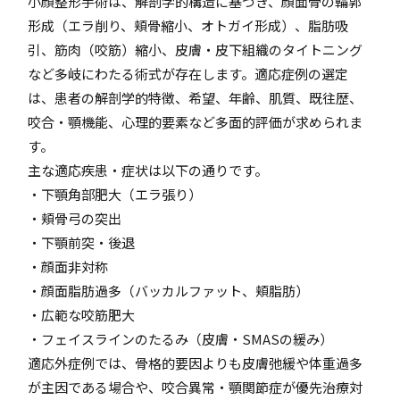
小顔整形手術は、解剖学的構造に基づき、顔面骨の輪郭
形成（エラ削り、頬骨縮小、オトガイ形成）、脂肪吸
引、筋肉（咬筋）縮小、皮膚・皮下組織のタイトニング
など多岐にわたる術式が存在します。適応症例の選定
は、患者の解剖学的特徴、希望、年齢、肌質、既往歴、
咬合・顎機能、心理的要素など多面的評価が求められま
す。
主な適応疾患・症状は以下の通りです。
・下顎角部肥大（エラ張り）
・頬骨弓の突出
・下顎前突・後退
・顔面非対称
・顔面脂肪過多（バッカルファット、頬脂肪）
・広範な咬筋肥大
・フェイスラインのたるみ（皮膚・SMASの緩み）
適応外症例では、骨格的要因よりも皮膚弛緩や体重過多
が主因である場合や、咬合異常・顎関節症が優先治療対