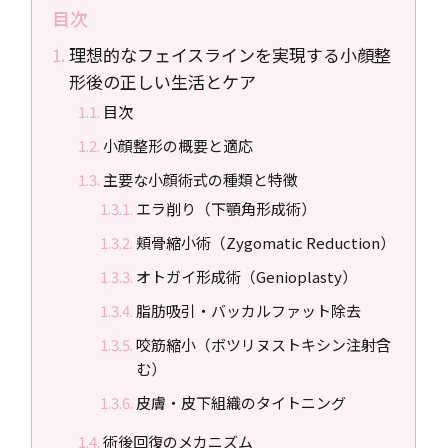
目次
理想的なフェイスラインを実現する小顔整
形後の正しい生活とケア
目次
小顔整形の概要と適応
主要な小顔術式の種類と特徴
エラ削り（下顎角形成術）
頬骨縮小術（Zygomatic Reduction）
オトガイ形成術（Genioplasty）
脂肪吸引・バッカルファット除去
咬筋縮小（ボツリヌストキシン注射含
む）
皮膚・皮下組織のタイトニング
術後回復のメカニズム