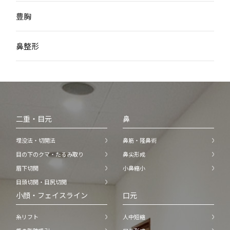
豊胸
鼻整形
二重・目元
鼻
埋没法・切開法
鼻筋・隆鼻術
目の下のクマ・たるみ取り
鼻尖形成
眉下切開
小鼻縮小
目頭切開・目尻切開
小顔・フェイスライン
口元
糸リフト
人中短縮