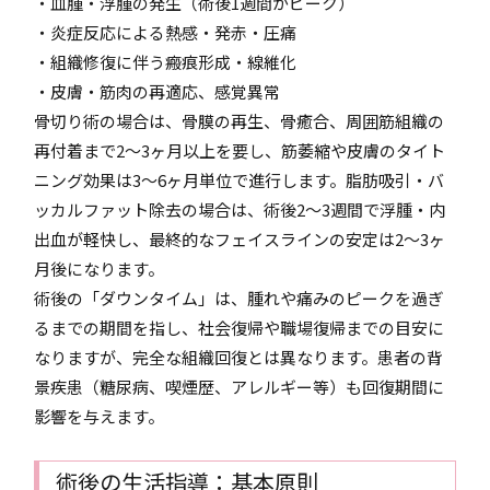
・血腫・浮腫の発生（術後1週間がピーク）
・炎症反応による熱感・発赤・圧痛
・組織修復に伴う瘢痕形成・線維化
・皮膚・筋肉の再適応、感覚異常
骨切り術の場合は、骨膜の再生、骨癒合、周囲筋組織の
再付着まで2～3ヶ月以上を要し、筋萎縮や皮膚のタイト
ニング効果は3～6ヶ月単位で進行します。脂肪吸引・バ
ッカルファット除去の場合は、術後2～3週間で浮腫・内
出血が軽快し、最終的なフェイスラインの安定は2～3ヶ
月後になります。
術後の「ダウンタイム」は、腫れや痛みのピークを過ぎ
るまでの期間を指し、社会復帰や職場復帰までの目安に
なりますが、完全な組織回復とは異なります。患者の背
景疾患（糖尿病、喫煙歴、アレルギー等）も回復期間に
影響を与えます。
術後の生活指導：基本原則