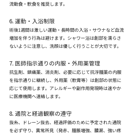
流動食・軟食を推奨します。
6. 運動・入浴制限
術後1週間は激しい運動・長時間の入浴・サウナなど血流
増加を伴う行為は避けます。シャワー浴は創部を濡らさ
ないように注意し、洗顔は優しく行うことが大切です。
7. 医師指示通りの内服・外用薬管理
抗生剤、鎮痛薬、消炎剤、必要に応じて抗浮腫薬の内服
を指示通りに継続し、外用薬（軟膏等）は創部の状態に
応じて使用します。アレルギーや副作用発現時は速やか
に医療機関へ連絡します。
8. 通院と経過観察の遵守
抜糸、ドレーン抜去、経過評価のために予定された通院
を必ず守り、異常所見（発赤、腫脹増強、膿漏、強い疼