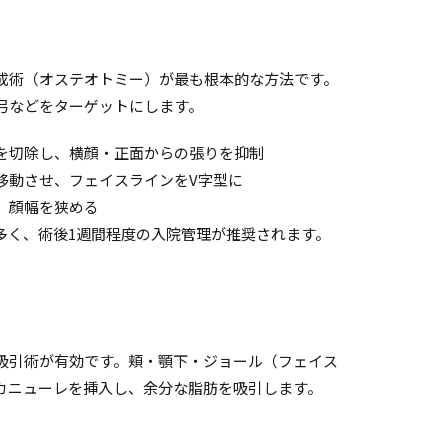
成術（オステオトミー）が最も根本的な方法です。
弓などをターゲットにします。
を切除し、横顔・正面からの張りを抑制
移動させ、フェイスラインをV字型に
、顔幅を狭める
多く、術後1週間程度の入院管理が推奨されます。
吸引術が有効です。頬・顎下・ジョール（フェイス
カニューレを挿入し、余分な脂肪を吸引します。