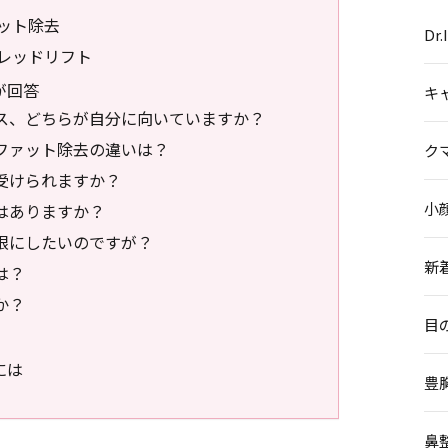
ット除去
Dr
レッドリフト
が回答
キ
クス、どちらが自分に向いていますか？
ルファット除去の違いは？
ク
ら受けられますか？
小
ドはありますか？
小限にしたいのですが？
新
は？
か？
目
には
豊
鼻