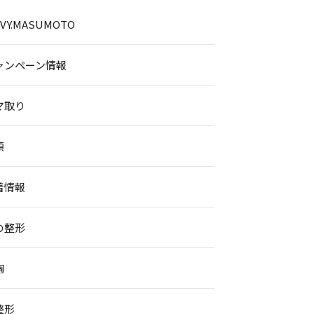
.IVY.MASUMOTO
ャンペーン情報
マ取り
顔
着情報
の整形
胸
整形